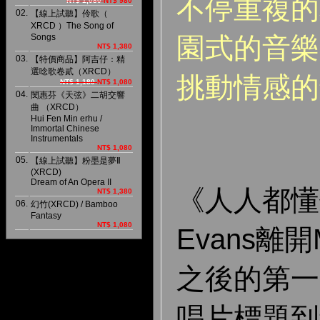
不停重複的
NT$ 1,080
NT$ 980
02.
【線上試聽】伶歌（
XRCD ）The Song of
Songs
園式的音樂
NT$ 1,380
03.
【特價商品】阿吉仔：精
選唸歌卷貳（XRCD）
挑動情感的
NT$ 1,180
NT$ 1,080
04.
閔惠芬《天弦》二胡交響
曲 （XRCD）
Hui Fen Min erhu /
Immortal Chinese
Instrumentals
NT$ 1,080
05.
【線上試聽】粉墨是夢Ⅱ
(XRCD)
Dream of An Opera II
《人人都懂伊
NT$ 1,380
06.
幻竹(XRCD) / Bamboo
Fantasy
NT$ 1,080
Evans離開M
之後的第一
唱片標題到