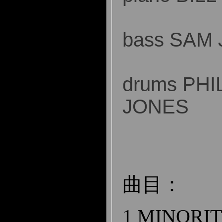
bass SAM
drums PHI
JONES
曲目：
1 MINORITY