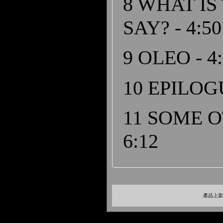
8 WHAT IS
SAY? - 4:50
9 OLEO - 4
10 EPILOGU
11 SOME O
6:12
產品上架時