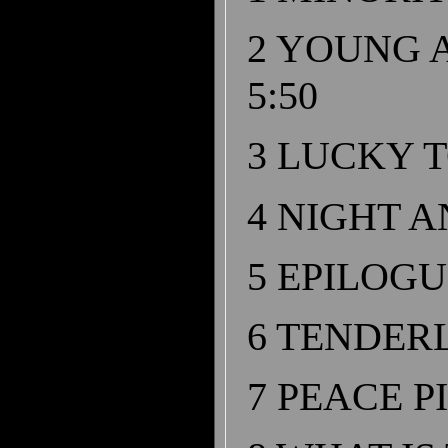
2 YOUNG 
5:50
3 LUCKY T
4 NIGHT A
5 EPILOGUE
6 TENDERLY
7 PEACE PI