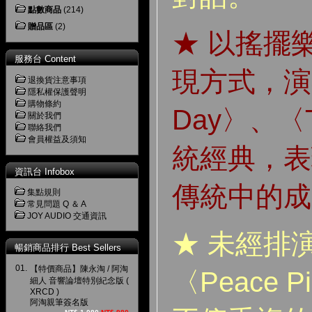
點數商品
(214)
贈品區
(2)
★ 以搖擺
服務台 Content
現方式，演奏〈
退換貨注意事項
隱私權保護聲明
購物條約
Day〉、〈T
關於我們
聯絡我們
會員權益及須知
統經典，表
資訊台 Infobox
傳統中的成
集點規則
常見問題 Q ＆ A
JOY AUDIO 交通資訊
★ 未經排
暢銷商品排行 Best Sellers
01.
【特價商品】陳永淘 / 阿淘
〈Peace 
細人 音響論壇特別紀念版 (
XRCD )
阿淘親筆簽名版