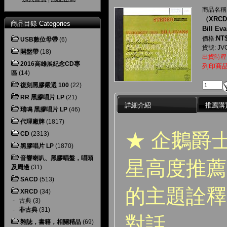
商品名稱
（XRC
商品目錄 Categories
Bill Ev
NT$
價格:
USB數位母帶
(6)
貨號: JV
開盤帶
(18)
出貨時程
2016高雄展紀念CD專
列印商
區
(14)
復刻黑膠嚴選 100
(22)
RR 黑膠唱片 LP
(21)
詳細介紹
推薦購
瑞鳴 黑膠唱片 LP
(46)
代理廠牌
(1817)
★ 企鵝爵
CD
(2313)
黑膠唱片 LP
(1870)
音響喇叭、黑膠唱盤，唱頭
星高度推薦
及周邊
(31)
SACD
(513)
的主題詮釋
XRCD
(34)
-
古典
(3)
-
非古典
(31)
對話。
雜誌，書籍，相關精品
(69)