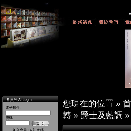
會員登入 Login
您現在的位置 »
電子郵件:
轉
»
爵士及藍調
密碼:
加入會員
|
忘記密碼