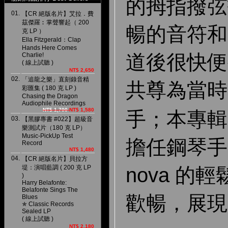
的拇指撥弦
01.
【CR 絕版名片】艾拉．費
茲傑羅︰掌聲響起（ 200
暢的音符和
克 LP ）
Ella Fitzgerald：Clap
Hands Here Comes
道後很快便
Charlie!
( 線上試聽 )
NT$ 2,650
02.
「追龍之樂」直刻錄音精
共尊為當時
彩匯集 ( 180 克 LP )
Chasing the Dragon
Audiophile Recordings
NT$ 1,700
NT$ 1,580
手；本專輯
03.
【黑膠專書 #022】超級音
樂測試片（180 克 LP）
Music-PickUp Test
擔任鋼琴手，
Record
NT$ 1,480
04.
【CR 絕版名片】貝拉方
堤：演唱藍調 ( 200 克 LP
nova 的
)
Harry Belafonte:
Belafonte Sings The
歡暢，展現
Blues
✯ Classic Records
Sealed LP
( 線上試聽 )
NT$ 2,180