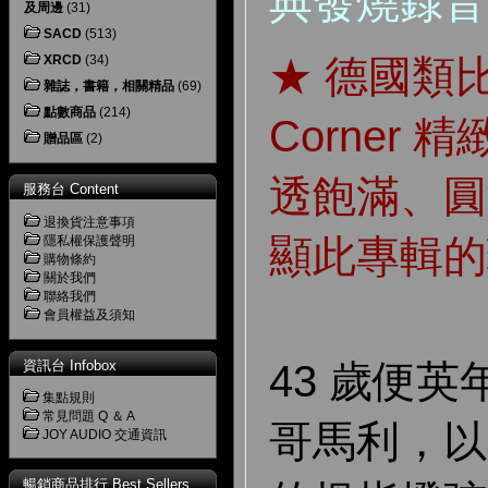
典發燒錄音
及周邊
(31)
SACD
(513)
XRCD
(34)
★ 德國類比名
雜誌，書籍，相關精品
(69)
點數商品
(214)
Corner
贈品區
(2)
透飽滿、圓
服務台 Content
退換貨注意事項
顯此專輯的
隱私權保護聲明
購物條約
關於我們
聯絡我們
會員權益及須知
資訊台 Infobox
43 歲便英
集點規則
常見問題 Q ＆ A
哥馬利，以
JOY AUDIO 交通資訊
暢銷商品排行 Best Sellers