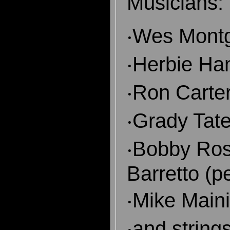
Musicians:
‧Wes Montg
‧Herbie Ha
‧Ron Carter
‧Grady Tat
‧Bobby Ro
Barretto (p
‧Mike Maini
‧and string