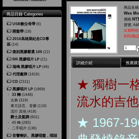
商品名稱
Wes Mo
商品目錄 Categories
NT$
價格:
USB數位母帶
(6)
貨號: A&
出貨時程
開盤帶
(18)
列印商
2016高雄展紀念CD專
區
(14)
復刻黑膠嚴選 100
(22)
RR 黑膠唱片 LP
(21)
詳細介紹
推薦購
瑞鳴 黑膠唱片 LP
(46)
代理廠牌
(1816)
★ 獨樹一
CD
(2311)
黑膠唱片 LP
(1869)
-
33 轉
(1448)
流水的吉他
古典
(319)
東方語言、音樂
(110)
流行 其他
(418)
爵士及藍調
(601)
★ 1967-1
-
45 轉
(285)
-
二手唱片
(136)
音響喇叭、黑膠唱盤，唱頭