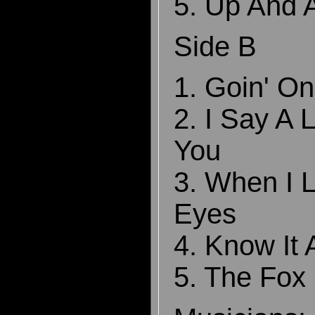
5. Up And A
Side B
1. Goin' On
2. I Say A L
You
3. When I L
Eyes
4. Know It A
5. The Fox