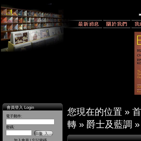
會員登入 Login
您現在的位置 »
電子郵件:
轉
»
爵士及藍調
密碼:
加入會員
|
忘記密碼