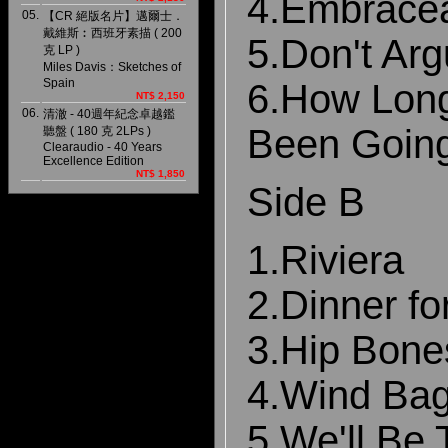
4.Embrace
05.
【CR 絕版名片】邁爾士．
戴維斯︰西班牙素描 ( 200
5.Don't Ar
克 LP )
Miles Davis：Sketches of
Spain
6.How Long
NT$ 2,150
06.
清澈 - 40週年紀念卓越鑑
Been Goin
聽盤 ( 180 克 2LPs )
Clearaudio - 40 Years
Excellence Edition
NT$ 1,850
Side B
1.Riviera
2.Dinner f
3.Hip Bon
4.Wind Ba
5.We'll Be