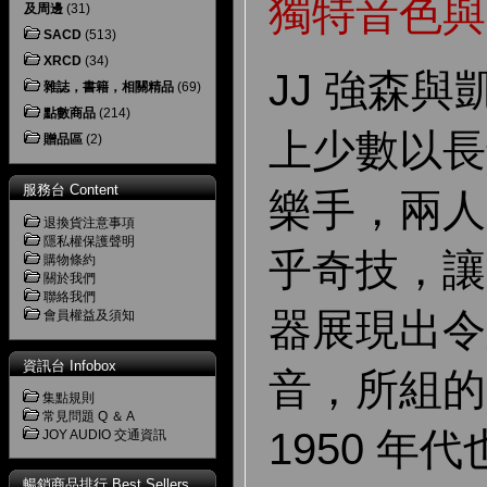
獨特音色與
及周邊
(31)
SACD
(513)
XRCD
(34)
JJ 強森與
雜誌，書籍，相關精品
(69)
點數商品
(214)
上少數以長
贈品區
(2)
服務台 Content
樂手，兩人
退換貨注意事項
隱私權保護聲明
乎奇技，讓
購物條約
關於我們
聯絡我們
器展現出令
會員權益及須知
資訊台 Infobox
音，所組的 Ja
集點規則
常見問題 Q ＆ A
1950 年
JOY AUDIO 交通資訊
暢銷商品排行 Best Sellers