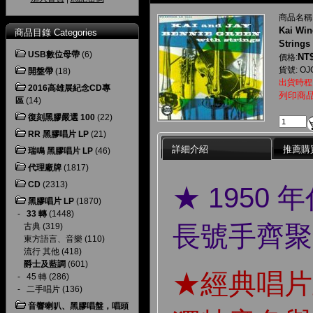
商品名稱
Kai Win
商品目錄 Categories
Strings
USB數位母帶
(6)
NT$
價格:
貨號: OJ
開盤帶
(18)
出貨時程
2016高雄展紀念CD專
列印商
區
(14)
復刻黑膠嚴選 100
(22)
RR 黑膠唱片 LP
(21)
詳細介紹
推薦購
瑞鳴 黑膠唱片 LP
(46)
代理廠牌
(1817)
CD
(2313)
★ 1950
黑膠唱片 LP
(1870)
-
33 轉
(1448)
長號手齊聚
古典
(319)
東方語言、音樂
(110)
流行 其他
(418)
爵士及藍調
(601)
★經典唱片
-
45 轉
(286)
-
二手唱片
(136)
音響喇叭、黑膠唱盤，唱頭