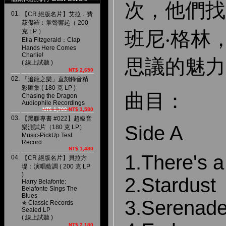
次，他們找
01.
【CR 絕版名片】艾拉．費
茲傑羅︰掌聲響起（ 200
克 LP ）
班尼‧格林
Ella Fitzgerald：Clap
Hands Here Comes
Charlie!
思議的魅力
( 線上試聽 )
NT$ 2,650
02.
「追龍之樂」直刻錄音精
彩匯集 ( 180 克 LP )
曲目：
Chasing the Dragon
Audiophile Recordings
NT$ 1,700
NT$ 1,580
03.
【黑膠專書 #022】超級音
Side A
樂測試片（180 克 LP）
Music-PickUp Test
Record
NT$ 1,480
1.There's 
04.
【CR 絕版名片】貝拉方
堤：演唱藍調 ( 200 克 LP
)
2.Stardust
Harry Belafonte:
Belafonte Sings The
Blues
3.Serenade
✯ Classic Records
Sealed LP
( 線上試聽 )
NT$ 2,180