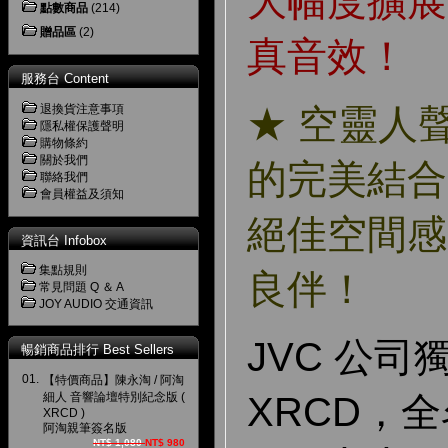
大幅度擴展
點數商品
(214)
贈品區
(2)
真音效！
服務台 Content
退換貨注意事項
★ 空靈人
隱私權保護聲明
購物條約
關於我們
的完美結合
聯絡我們
會員權益及須知
絕佳空間感
資訊台 Infobox
集點規則
良伴！
常見問題 Q ＆ A
JOY AUDIO 交通資訊
JVC 公司
暢銷商品排行 Best Sellers
01.
【特價商品】陳永淘 / 阿淘
細人 音響論壇特別紀念版 (
XRCD，全名
XRCD )
阿淘親筆簽名版
NT$ 1,080
NT$ 980