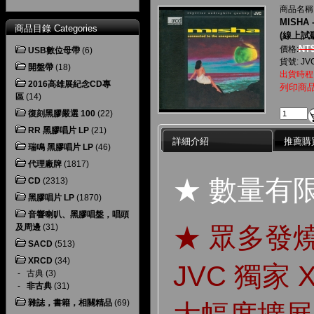
商品名稱
MISHA 
商品目錄 Categories
(線上試
NT$
價格:
USB數位母帶
(6)
貨號: JVC
開盤帶
(18)
出貨時程
2016高雄展紀念CD專
列印商
區
(14)
復刻黑膠嚴選 100
(22)
RR 黑膠唱片 LP
(21)
詳細介紹
推薦購
瑞鳴 黑膠唱片 LP
(46)
代理廠牌
(1817)
★ 數量有
CD
(2313)
黑膠唱片 LP
(1870)
音響喇叭、黑膠唱盤，唱頭
及周邊
(31)
★ 眾多發
SACD
(513)
XRCD
(34)
JVC 獨家
-
古典
(3)
-
非古典
(31)
雜誌，書籍，相關精品
(69)