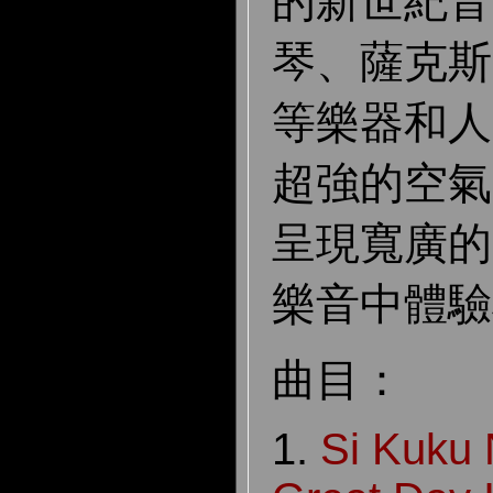
的新世紀音
琴、薩克斯
等樂器和人
超強的空氣
呈現寬廣的
樂音中體驗
曲目：
1.
Si Kuku 