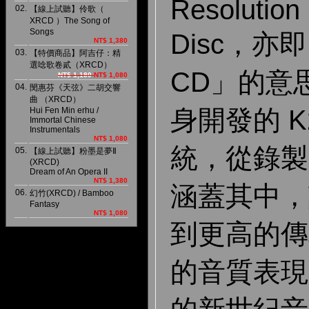
Resolution
02.
【線上試聽】伶歌（
XRCD ）The Song of
Songs
Disc，
NT$ 1,380
03.
【特價商品】阿吉仔：精
選唸歌卷貳（XRCD）
CD」的意思
NT$ 1,180
NT$ 1,080
04.
閔惠芬《天弦》二胡交響
曲 （XRCD）
身開發的 K
Hui Fen Min erhu /
Immortal Chinese
Instrumentals
NT$ 1,080
統，從錄製
05.
【線上試聽】粉墨是夢Ⅱ
(XRCD)
Dream of An Opera II
NT$ 1,380
涵蓋其中，
06.
幻竹(XRCD) / Bamboo
Fantasy
NT$ 1,080
到更高的傳
的音質表現；