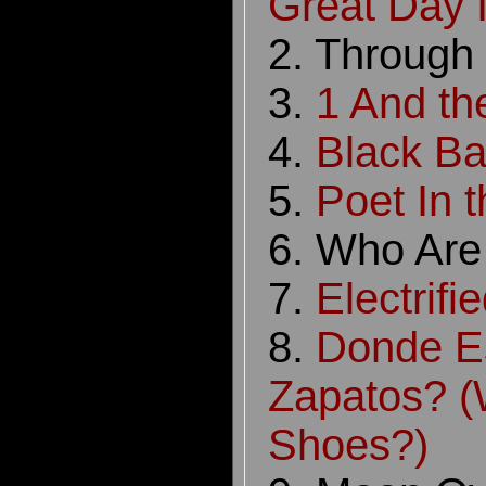
Great Day 
2. Through
3.
1 And th
4.
Black Bal
5.
Poet In 
6. Who Are
7.
Electrifi
8.
Donde E
Zapatos? (
Shoes?)