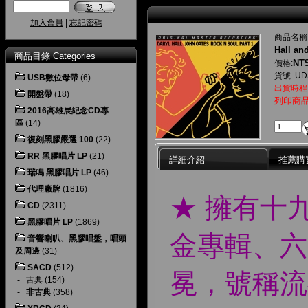
加入會員
|
忘記密碼
商品名稱
Hall an
商品目錄 Categories
NT$
價格:
貨號: UD
USB數位母帶
(6)
出貨時程
開盤帶
(18)
列印商
2016高雄展紀念CD專
區
(14)
復刻黑膠嚴選 100
(22)
RR 黑膠唱片 LP
(21)
詳細介紹
推薦購
瑞鳴 黑膠唱片 LP
(46)
代理廠牌
(1816)
★ 擁有十
CD
(2311)
黑膠唱片 LP
(1869)
金專輯、六
音響喇叭、黑膠唱盤，唱頭
及周邊
(31)
SACD
(512)
冕，號稱流
-
古典
(154)
-
非古典
(358)