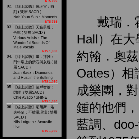
NT$ 990
02.
【線上試聽】羅玧宣：時
刻 ( 雙層 SACD )
Nah Youn Sun：Moments
戴瑞．霍爾
NT$ 798
03.
【線上試聽】天籟男聲：
合輯 ( 雙層 SACD )
Hall）
Various Artists：The
Wonderful Sounds Of
Male Vocals
約翰．奧茲（
NT$ 1,380
04.
【線上試聽】瓊．拜雅：
鬥牛場上的鑽石與灰燼 ( 雙
層 SACD )
Oates）
Joan Baez：Diamonds
and Rust in the Bullring
NT$ 1,080
成樂團，對
05.
【線上試聽】綾戶智繪：
閃耀（雙層SACD）
Chie Ayado / SHINE
NT$ 1,080
鍾的他們，
06.
【線上試聽】尼爾斯．洛
夫格蘭：不插電現場 ( 雙層
SACD )
藍調、doo
Nils Lofgren：Acoustic
Live
NT$ 1,080