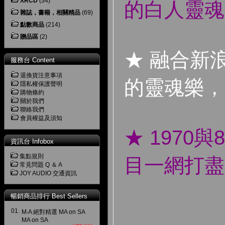
XRCD
(34)
的白人靈魂
雜誌，書籍，相關精品
(69)
點數商品
(214)
贈品區
(2)
★ 融合新
服務台 Content
退換貨注意事項
的靈魂樂，
隱私權保護聲明
購物條約
關於我們
聯絡我們
會員權益及須知
★ 1970
資訊台 Infobox
集點規則
目一網打盡
常見問題 Q ＆ A
JOY AUDIO 交通資訊
暢銷商品排行 Best Sellers
01.
M‧A 絕對精選 MA on SA
MA on SA