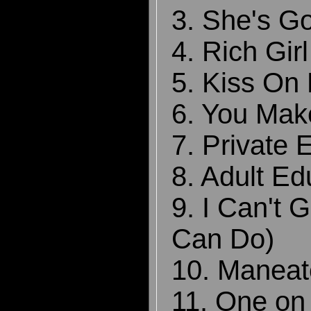
3. She's G
4. Rich Girl
5. Kiss On 
6. You Ma
7. Private 
8. Adult Ed
9. I Can't 
Can Do)
10. Maneat
11. One on