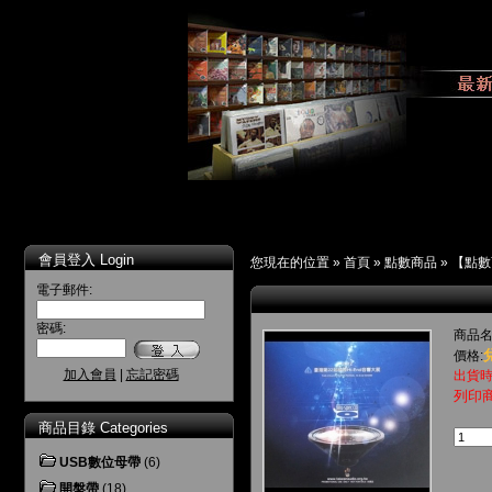
會員登入 Login
您現在的位置 »
首頁
»
點數商品
»
【點數商
電子郵件:
密碼:
商品名
價格:
加入會員
|
忘記密碼
出貨時
列印
商品目錄 Categories
USB數位母帶
(6)
開盤帶
(18)