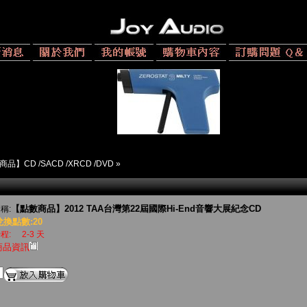
品】CD /SACD /XRCD /DVD
»
【點數商品】2012 TAA台灣第22屆國際Hi-End音響大展紀念CD
稱:
兌換點數:20
程:
2-3 天
商品資訊