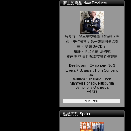
新上架商品 New Products
貝多芬：第三號交響曲《英雄》/ 理
察・史特勞斯：第一號法國號協奏
曲（ 雙層 SACD ）
威廉・卡巴萊羅, 法國號
霍內克 指揮 匹茲堡交響管弦樂團
Beethoven：Symphony No.3
Eroica + Strauss：Horn Concerto
No.1
William Caballero, Horn
Manfred Honeck, Pittsburgh
Symphony Orchestra
FR728
NT$ 780
點數商品 Spoint