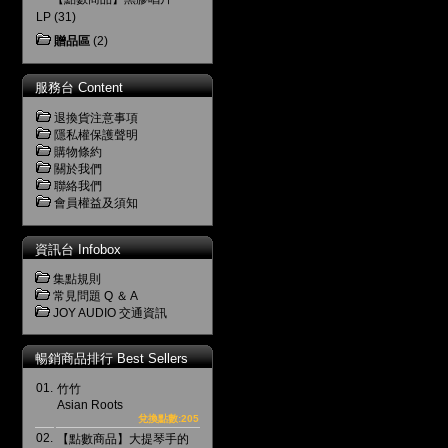
LP
(31)
贈品區
(2)
服務台 Content
退換貨注意事項
隱私權保護聲明
購物條約
關於我們
聯絡我們
會員權益及須知
資訊台 Infobox
集點規則
常見問題 Q ＆ A
JOY AUDIO 交通資訊
暢銷商品排行 Best Sellers
01.
竹竹
Asian Roots
兌換點數:205
02.
【點數商品】大提琴手的