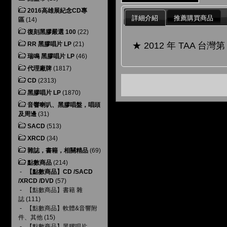
2016高雄展紀念CD專
詳細介紹
推薦購買商品
區
(14)
復刻黑膠嚴選 100
(22)
★ 2012 年 TAA 台灣
RR 黑膠唱片 LP
(21)
瑞鳴 黑膠唱片 LP
(46)
代理廠牌
(1817)
CD
(2313)
黑膠唱片 LP
(1870)
音響喇叭、黑膠唱盤，唱頭
及周邊
(31)
SACD
(513)
XRCD
(34)
雜誌，書籍，相關精品
(69)
點數商品
(214)
-
【點數商品】CD /SACD
/XRCD /DVD
(57)
-
【點數商品】書籍 雜
誌
(111)
-
【點數商品】軟體&音響附
件、其他
(15)
-
【點數商品】黑膠唱片