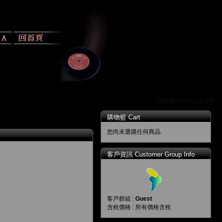
指揮家大植英次與 RR 唱
購物籃 Cart
您尚未選購任何商品.
客戶資訊 Customer Group Info
客戶群組 :
Guest
含稅價格 : 所有價格含稅