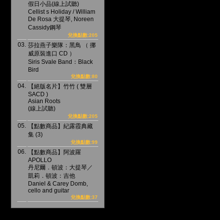
假日小品(線上試聽)
Cellist s Holiday / William
De Rosa 大提琴, Noreen
Cassidy鋼琴
兌換點數:205
03.
莎拉燕子樂隊：黑鳥 （ 挪
威原裝進口 CD ）
Siris Svale Band：Black
Bird
兌換點數:80
04.
【絕版名片】竹竹 ( 雙層
SACD )
Asian Roots
(線上試聽)
兌換點數:205
05.
【點數商品】紀露霞典藏
集 (3)
兌換點數:99
06.
【點數商品】阿波羅
APOLLO
丹尼爾．頓波：大提琴／
凱莉．頓波：吉他
Daniel & Carey Domb,
cello and guitar
兌換點數:37