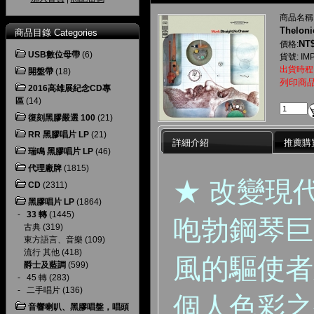
商品名稱
Theloni
商品目錄 Categories
NT$
價格:
USB數位母帶
(6)
貨號: IM
出貨時程
開盤帶
(18)
列印商
2016高雄展紀念CD專
區
(14)
復刻黑膠嚴選 100
(21)
RR 黑膠唱片 LP
(21)
詳細介紹
推薦購
瑞鳴 黑膠唱片 LP
(46)
代理廠牌
(1815)
★ 改變現
CD
(2311)
黑膠唱片 LP
(1864)
-
33 轉
(1445)
咆勃鋼琴巨
古典
(319)
東方語言、音樂
(109)
流行 其他
(418)
風的驅使者
爵士及藍調
(599)
-
45 轉
(283)
-
二手唱片
(136)
個人色彩之
音響喇叭、黑膠唱盤，唱頭