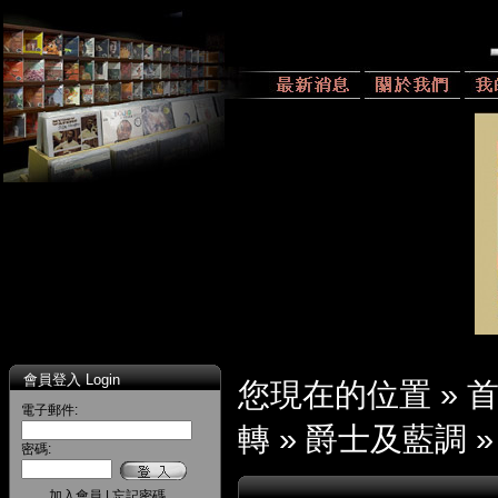
會員登入 Login
您現在的位置 »
電子郵件:
轉
»
爵士及藍調
密碼:
加入會員
|
忘記密碼