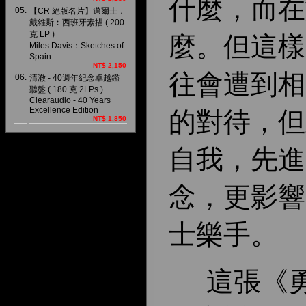
什麼，而在
05.
【CR 絕版名片】邁爾士．
戴維斯︰西班牙素描 ( 200
克 LP )
麼。但這樣
Miles Davis：Sketches of
Spain
NT$ 2,150
往會遭到相
06.
清澈 - 40週年紀念卓越鑑
聽盤 ( 180 克 2LPs )
Clearaudio - 40 Years
Excellence Edition
的對待，但
NT$ 1,850
自我，先進
念，更影響
士樂手。
這張《勇