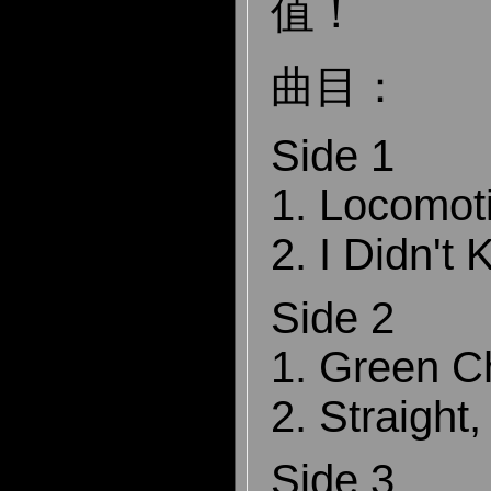
值！
曲目：
Side 1
1. Locomot
2. I Didn't
Side 2
1. Green 
2. Straight
Side 3