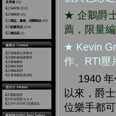
及周邊
(31)
SACD
(512)
★ 企鵝爵
XRCD
(34)
雜誌，書籍，相關精品
(69)
薦，限量編
點數商品
(214)
贈品區
(2)
★ Kevin
服務台 Content
退換貨注意事項
作、RTI
隱私權保護聲明
購物條約
關於我們
聯絡我們
1940 
會員權益及須知
資訊台 Infobox
以來，爵士
集點規則
常見問題 Q ＆ A
位樂手都可
JOY AUDIO 交通資訊
暢銷商品排行 Best Sellers