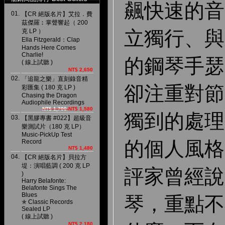
飆快速的音
01.
【CR 絕版名片】艾拉．費
茲傑羅︰掌聲響起（ 200
立獨行、與
克 LP ）
Ella Fitzgerald：Clap
Hands Here Comes
Charlie!
的鋼琴手瑟
( 線上試聽 )
NT$ 2,650
02.
「追龍之樂」直刻錄音精
卻注重對節
彩匯集 ( 180 克 LP )
Chasing the Dragon
Audiophile Recordings
NT$ 1,700
NT$ 1,580
獨到的處理
03.
【黑膠專書 #022】超級音
樂測試片（180 克 LP）
Music-PickUp Test
的個人風格
Record
NT$ 1,480
04.
【CR 絕版名片】貝拉方
堤：演唱藍調 ( 200 克 LP
評家曾經說過
)
Harry Belafonte:
Belafonte Sings The
Blues
琴，重點不
✯ Classic Records
Sealed LP
( 線上試聽 )
NT$ 2,180