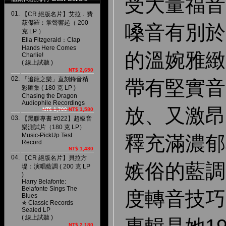
受大量福音
01.
【CR 絕版名片】艾拉．費
茲傑羅︰掌聲響起（ 200
嗓音有別於
克 LP ）
Ella Fitzgerald：Clap
Hands Here Comes
的溫婉雅緻
Charlie!
( 線上試聽 )
NT$ 2,650
02.
「追龍之樂」直刻錄音精
帶有堅實音
彩匯集 ( 180 克 LP )
Chasing the Dragon
Audiophile Recordings
放、又激昂
NT$ 1,700
NT$ 1,580
03.
【黑膠專書 #022】超級音
樂測試片（180 克 LP）
Music-PickUp Test
釋充滿濃郁
Record
NT$ 1,480
04.
【CR 絕版名片】貝拉方
嫉俗的藍調
堤：演唱藍調 ( 200 克 LP
)
Harry Belafonte:
Belafonte Sings The
度轉音技巧
Blues
✯ Classic Records
Sealed LP
( 線上試聽 )
NT$ 2,180