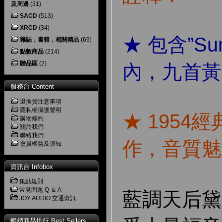
及周邊
(31)
SACD
(513)
XRCD
(34)
★ 包含”Sum
雜誌，書籍，相關精品
(69)
點數商品
(214)
贈品區
(2)
內，九首黃
服務台 Content
退換貨注意事項
隱私權保護聲明
★ 1954
購物條約
關於我們
聯絡我們
作，音質魅
會員權益及須知
資訊台 Infobox
集點規則
常見問題 Q ＆ A
藍調天后黛
JOY AUDIO 交通資訊
暢銷商品排行 Best Sellers