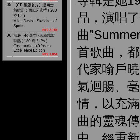
專輯是她1
05.
【CR 絕版名片】邁爾士．
戴維斯︰西班牙素描 ( 200
品，演唱了
克 LP )
Miles Davis：Sketches of
Spain
曲”Summe
NT$ 2,150
06.
清澈 - 40週年紀念卓越鑑
聽盤 ( 180 克 2LPs )
Clearaudio - 40 Years
首歌曲，都是
Excellence Edition
NT$ 1,850
代家喻戶曉
氣迴腸、毫
情，以充滿
曲的靈魂傳
中，經重新