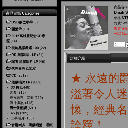
商品名稱
Dinah W
商品目錄 Categories
NT$
價格:
USB數位母帶
(6)
貨號: Wax
出貨時程
開盤帶
(18)
列印商
2016高雄展紀念CD專
區
(14)
復刻黑膠嚴選 100
(22)
RR 黑膠唱片 LP
(21)
詳細介紹
瑞鳴 黑膠唱片 LP
(46)
代理廠牌
(1816)
★ 永遠的
CD
(2312)
黑膠唱片 LP
(1869)
-
33 轉
(1448)
溢著令人迷
古典
(319)
東方語言、音樂
(110)
流行 其他
(418)
懷，經典名
爵士及藍調
(601)
-
45 轉
(285)
-
二手唱片
(136)
詮釋！
音響喇叭、黑膠唱盤，唱頭