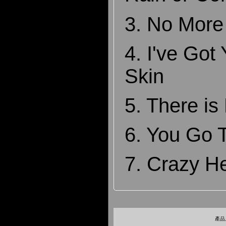
3. No More
4. I've Go
Skin
5. There is
6. You Go 
7. Crazy H
產品上