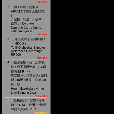
NT$ 598
02.
【線上試聽】阿波羅
APOLLO ( 加拿大進口CD
)
丹尼爾．頓波：大提琴／
凱莉．頓波：吉他
Daniel & Carey Domb,
cello and guitar
NT$ 598
03.
【 線上試聽 】全體齊奏！
（ HDCD ）
Tutti! Orchestral Sampler
Reference Recordings
RR906
NT$ 360
04.
【線上試聽】修．馬塞凱
拉：幾乎是爵士樂 （ 美國
原裝進口CD ）
馬塞凱拉，粗管短號 / 威利
斯，鋼琴 / 赫德，貝斯 / 哈
特，鼓
Hugh Masekela：Almost
Like Being In Jazz
NT$ 1,380
05.
【點數商品】台製唱片外
套 33 x 33 （透明 PP塑膠
材質 無夾鍊）20個
兌換點數:9