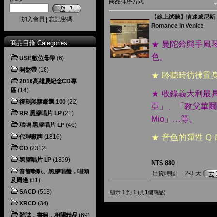
商品排序方式
【線上試聽】情迷威尼斯 
加入會員
|
忘記密碼
Romance in Venice
商品目錄 Categories
★ 曼陀鈴與手風
色。
USB數位母帶
(6)
開盤帶
(18)
★ 聆聽時彷彿置
2016高雄展紀念CD專
區
(14)
★ 收錄義大利最
復刻黑膠嚴選 100
(22)
亞」、「教父華爾滋
RR 黑膠唱片 LP
(21)
Mio」…等。
瑞鳴 黑膠唱片 LP
(46)
★ 音色的彈性 
代理廠牌
(1816)
CD
(2312)
黑膠唱片 LP
(1869)
NT$ 880
音響喇叭、黑膠唱盤，唱頭
出貨時程:
2-3 天
及周邊
(31)
SACD
(513)
顯示
1
到
1
(共
1
個商品)
XRCD
(34)
雜誌，書籍，相關精品
(69)