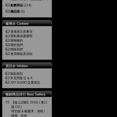
點數商品
(214)
贈品區
(2)
服務台 Content
退換貨注意事項
隱私權保護聲明
購物條約
關於我們
聯絡我們
會員權益及須知
資訊台 Infobox
集點規則
常見問題 Q ＆ A
JOY AUDIO 交通資訊
暢銷商品排行 Best Sellers
01.
【線上試聽】2V1G ( 進口
版 CD )
何芸妮 & 戴麗津，演唱 /
羅傑，吉他