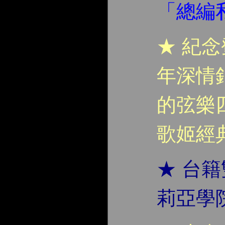
「總編
★ 紀念
年深情
的弦樂
歌姬經
★ 台
莉亞學