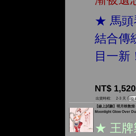
★ 馬
結合傳
目一新
NT$ 1,520
出貨時程:
2-3 天
【線上試聽】明月映敦煌 ( 18
Moonlight Glow Over D
★ 王