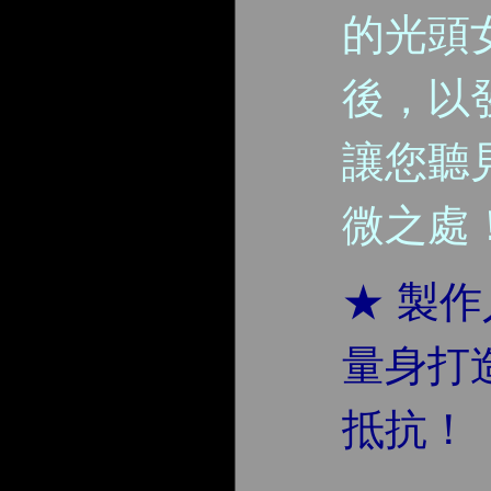
的光頭
後，以
讓您聽
微之處
★ 製
量身打
抵抗！