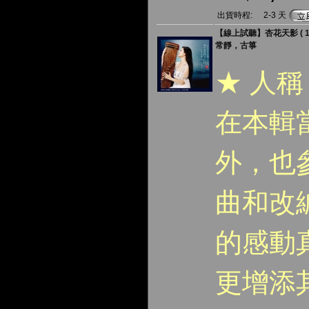
出貨時程:
2-3 天
【線上試聽】杏花天影 ( 180
常靜，古箏
★ 人
在本輯
外，也
曲和改
的感動
更增添