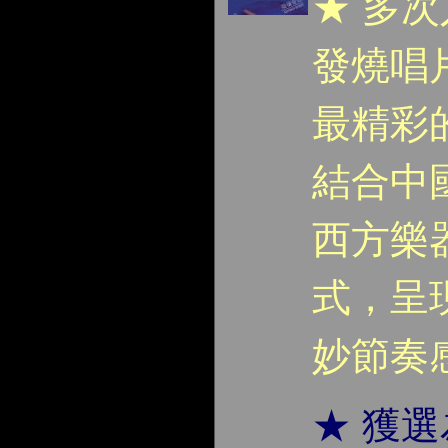
★ 多
發燒唱
最精彩
結合中
西方樂
式，呈
妙節奏
★ 獲選