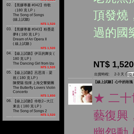
02.
【黑膠專書 #042】伶歌
（180 克 LP ）
頂發燒
The Song of Songs
(線上試聽)
NT$ 1,520
過的國
03.
【黑膠專書 #043】粉墨是
夢Ⅱ ( 180 克 LP )
Dream of An Opera II
( 線上試聽 )
NT$ 1,520
04.
【線上試聽】伊豆的舞女 (
180 克 LP )
NT$ 1,520
The Dancing Girl from Izu
NT$ 1,520
05.
【線上試聽】呂思清：梁
出貨時程:
2-3 天
祝 ( 180 克 LP )
【線上試聽】心中的玫瑰：于
陳燮陽 指揮 上海交響樂團
The Butterfly Lovers Violin
Concerto
★ 二
NT$ 1,850
06.
【線上試聽】伶歌2─大江
東去 ( 180 克 LP )
The Song of Songs 2
藝復興
NT$ 1,520
幽怨動