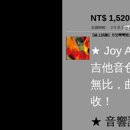
NT$ 1,520
出貨時程:
2-3 天
【線上試聽】月兒彎彎照九州 (
★ Joy
吉他音
無比，
收！
★ 音