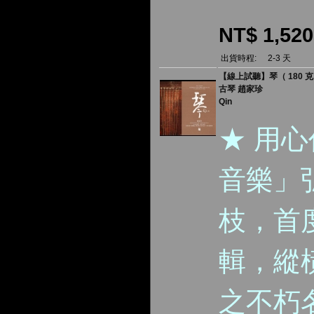
NT$ 1,520
出貨時程:
2-3 天
【線上試聽】琴（ 180 克
古琴 趙家珍
Qin
★ 用
音樂」
枝，首
輯，縱
之不朽