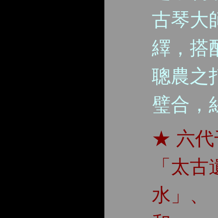
古琴大
繹，搭
聰農之
璧合，
★ 六
「太古
水」、