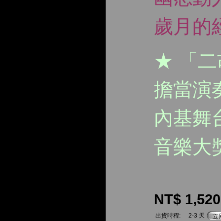
歲月的
★ 「
擔當演
內基舞
音樂大
NT$ 1,520
出貨時程:
2-3 天