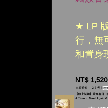
★ LP
行，無
和置身
NT$ 1,520
出貨時程:
2-3 天
【線上試聽】重逢有日 · 映山紅
A Time to Meet Again & 