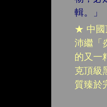
輯。」
★ 中
沛繼「
的又一精
克頂級
質臻於