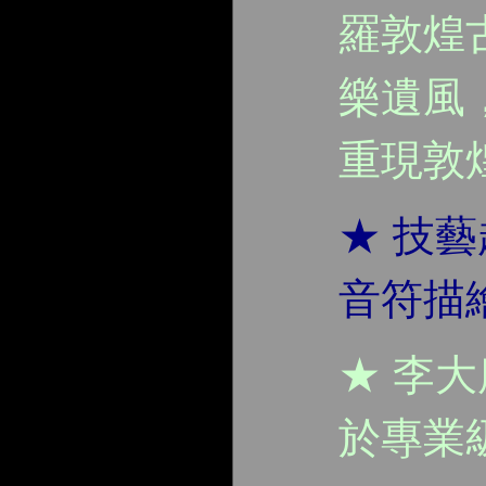
羅敦煌
樂遺風
重現敦
★ 技
音符描
★ 李
於專業