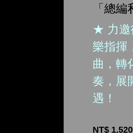
「總編
★ 力
樂指揮
曲，轉
奏，展
遇！
NT$ 1,520