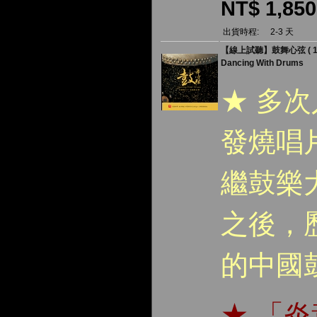
NT$ 1,850
出貨時程:
2-3 天
【線上試聽】鼓舞心弦 ( 180
Dancing With Drums
★ 多
發燒唱
繼鼓樂
之後，
的中國
★ 「