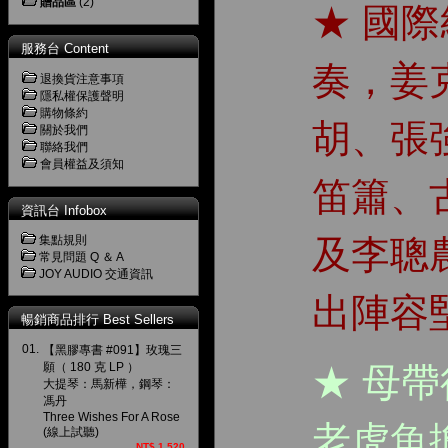
贈品區
(2)
★ 國
服務台 Content
奏，姜
退換貨注意事項
隱私權保護聲明
購物條約
胡、張
關於我們
聯絡我們
會員權益及須知
笛簫、
資訊台 Infobox
集點規則
及李聰
常見問題 Q ＆ A
JOY AUDIO 交通資訊
出陣容
暢銷商品排行 Best Sellers
01.
【黑膠專書 #091】玫瑰三
願（ 180 克 LP ）
★ 母
大提琴：馬新樺，鋼琴：
馮丹
Three Wishes For A Rose
老虎魚
(線上試聽)
NT$ 1,520