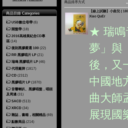
商品排序方式
【線上試聽】小曲兒 ( 180
商品目錄 Categories
Xiao QuEr
USB數位母帶
(6)
★ 瑞
開盤帶
(18)
2016高雄展紀念CD專
區
(14)
夢」與「
復刻黑膠嚴選 100
(22)
RR 黑膠唱片 LP
(21)
後，又
瑞鳴 黑膠唱片 LP
(46)
代理廠牌
(1817)
CD
(2312)
中國地
黑膠唱片 LP
(1870)
音響喇叭、黑膠唱盤，唱頭
曲大師
及周邊
(31)
SACD
(513)
XRCD
(34)
展現國
雜誌，書籍，相關精品
(69)
點數商品
(214)