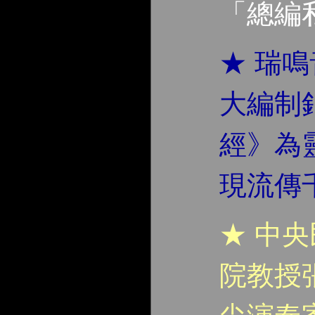
「總編
★ 瑞
大編制
經》為
現流傳
★ 中
院教授