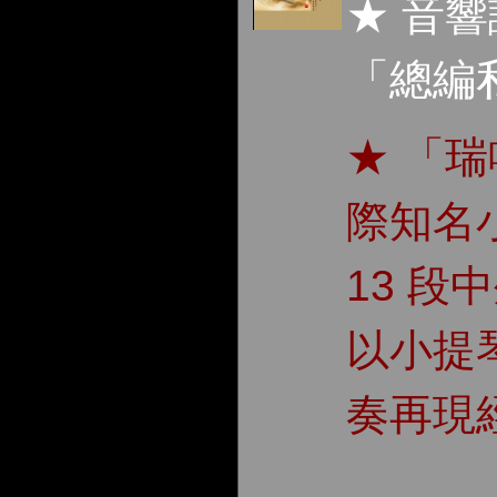
★ 音
「總編
★ 「
際知名
13 段
以小提
奏再現