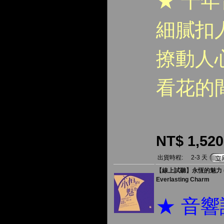
★ 千
細膩扣
撩動人
看花的
NT$ 1,520
出貨時程:
2-3 天
【線上試聽】永恆的魅力 ( 1
Everlasting Charm
★ 音