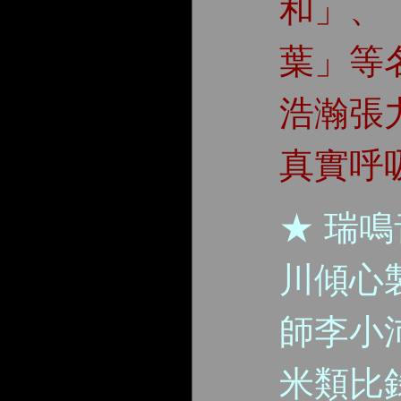
和」、
葉」等
浩瀚張
真實呼
★ 瑞
川傾心
師李小沛
米類比