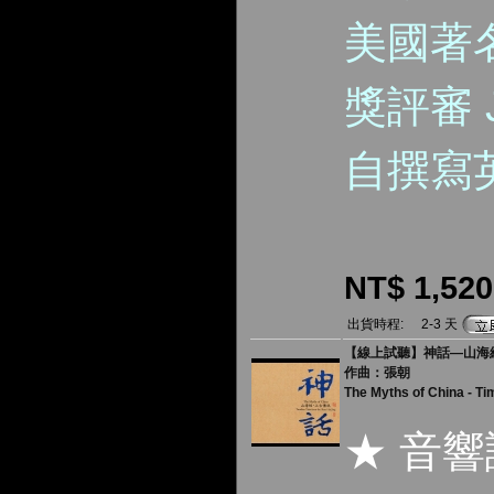
美國著
獎評審 J
自撰寫
NT$ 1,520
出貨時程:
2-3 天
【線上試聽】神話—山海經・上
作曲：張朝
The Myths of China - Ti
★ 音