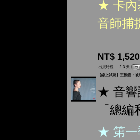
★ 卡
音師捕
NT$ 1,520
出貨時程:
2-3 天
【線上試聽】王韵壹：被遺忘的
★ 音
「總編
★ 第