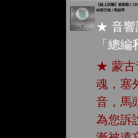
【線上試聽】敕勒歌 ( 180 
哈斯巴根 / 馬頭琴
★ 音
「總編
★ 蒙
魂，塞
音，馬
為您訴
漸被遺