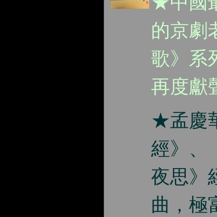
★中國
的京劇
歌》系
再度獻
★孟慶
經》、
夜思》
曲，極