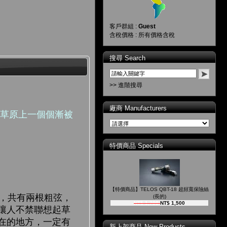
客戶群組 :
Guest
含稅價格 : 所有價格含稅
搜尋 Search
>> 進階搜尋
廠商 Manufacturers
著草原上一個個漸被
特價商品 Specials
【特價商品】TELOS QBT-18 超頻寬保險絲
，共有兩根粗弦，
(長的)
NT$ 1,700
NT$ 1,500
讓人不禁聯想起草
在的地方，一定有
新上架商品 New Products