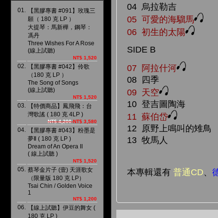
04 烏拉勒吉
01.
【黑膠專書 #091】玫瑰三
05 可愛的海騮馬
願（ 180 克 LP ）
大提琴：馬新樺，鋼琴：
06 初生的太陽
馮丹
Three Wishes For A Rose
SIDE
B
(線上試聽)
NT$ 1,520
02.
07 阿拉什河
【黑膠專書 #042】伶歌
（180 克 LP ）
08 四季
The Song of Songs
(線上試聽)
09 天空
NT$ 1,520
10 登吉圖陶海
03.
【特價商品】鳳飛飛：台
灣歌謠 ( 180 克 4LP )
11 蘇伯岱
NT$ 4,200
NT$ 3,580
12 原野上鳴叫的雉
04.
【黑膠專書 #043】粉墨是
13 牧馬人
夢Ⅱ ( 180 克 LP )
Dream of An Opera II
( 線上試聽 )
NT$ 1,520
05.
蔡琴金片子 (壹) 天涯歌女
本專輯還有
普通CD
、
（限量版 180 克 LP）
Tsai Chin / Golden Voice
1
NT$ 1,200
06.
【線上試聽】伊豆的舞女 (
180 克 LP )