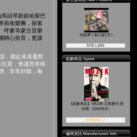
馬頭琴新銳哈斯巴
界前衛樂團，探索
、呼麥等蒙古音樂
恬如夢 ( 進口版CD )
棚精心拾音，更讓
NT$ 1,850
說，聽起來真憂愁
點數商品 Spoint
來欣賞，會讓您有移
煙。非常好聽，每
【點數商品】 MUZIK 古典樂刊 第
35期〈2009/9月〉
兌換點數:11
廠商資訊 Manufacturers Info