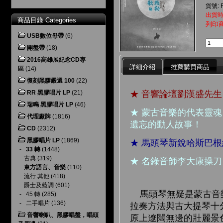
貨號: 
出貨時
商品目錄 Categories
列印
USB數位母帶
(6)
開盤帶
(18)
2016高雄展紀念CD專
詳細介紹
推薦購買商品
區
(14)
復刻黑膠嚴選 100
(22)
★ 音響論壇劉漢盛先
RR 黑膠唱片 LP
(21)
瑞鳴 黑膠唱片 LP
(46)
★ 蒙古音樂的代表靈
代理廠牌
(1816)
遺忘的動人故事！
CD
(2312)
黑膠唱片 LP
(1869)
★ 馬頭琴新銳哈斯巴
-
33 轉
(1448)
古典
(319)
★ 名錄音師李大康操
東方語言、音樂
(110)
流行 其他
(418)
爵士及藍調
(601)
馬頭琴無疑是蒙古音樂
-
45 轉
(285)
-
二手唱片
(136)
拉奏方法與古大提琴十
音響喇叭、黑膠唱盤，唱頭
原上遼闊無邊的壯麗景