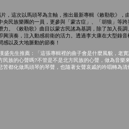
，這次以馬頭琴為主軸，推出最新專輯《敕勒歌》，由
中央民族樂團的一員，更參與「蒙古症」、「胡狼」等跨
潛力。《敕勒歌》曲目以蒙古民謠為基調，除了加入長調
即興演奏，注入動感前衛的活力。透過李大康在大型錄音
間感以及大地脈動的節奏！
漢盛先生推薦：「這張專輯裡的曲子會是什麼風貌，老實
方民族的心聲嗎?不管是不是北方民族的心聲，做為音樂
悲苦都化做馬頭琴的琴聲，也隨著女聲哀戚的吟唱轉為清