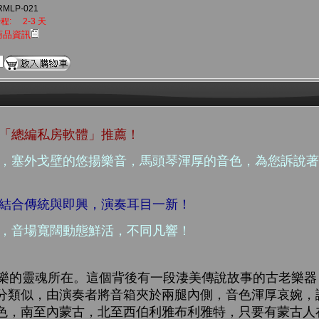
RMLP-021
程:
2-3 天
商品資訊
生「總編私房軟體」推薦！
魂，塞外戈壁的悠揚樂音，馬頭琴渾厚的音色，為您訴說
根結合傳統與即興，演奏耳目一新！
刀，音場寬闊動態鮮活，不同凡響！
的靈魂所在。這個背後有一段淒美傳說故事的古老樂器
分類似，由演奏者將音箱夾於兩腿內側，音色渾厚哀婉，
色，南至內蒙古，北至西伯利雅布利雅特，只要有蒙古人