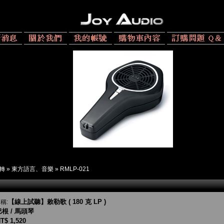
 轉
»
東方語言、音樂
»
RMLP-021
【線上試聽】敕勒歌 ( 180 克 LP )
稱:
根 / 馬頭琴
T$ 1,520