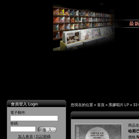
會員登入 Login
您現在的位置 »
首頁
»
黑膠唱片 LP
»
33
電子郵件:
密碼:
商品名
哈斯巴
加入會員
|
忘記密碼
N
價格: