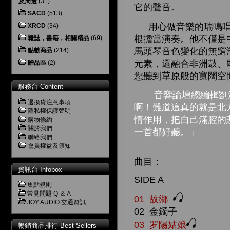
及周邊
(31)
它的聲音。
SACD
(513)
用心做音樂的瑞鳴唱片
XRCD
(34)
根擔當演奏。他不僅是
雜誌，書籍，相關精品
(69)
馬頭琴音色變化的無窮
點數商品
(214)
元素，還融合非洲鼓、
贈品區
(2)
您聽到草原般的寬闊空
服務台 Content
音響論壇總編輯劉
退換貨注意事項
啊！難道這真的就是北
隱私權保護聲明
情作用，把自己滿腔的
購物條約
關於我們
一首都好聽。」
聯絡我們
會員權益及須知
曲目：
資訊台 Infobox
SIDE A
集點規則
常見問題 Q ＆ A
01 故鄉
JOY AUDIO 交通資訊
02 金鐲子
03 罗陽姑娘
暢銷商品排行 Best Sellers