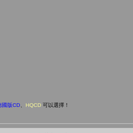
鳥
德國版CD
、
HQCD
可以選擇！