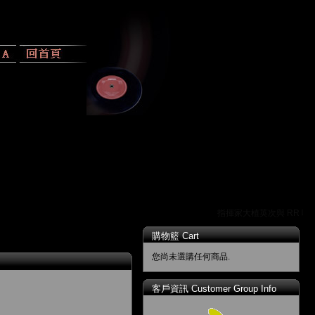
指揮家大植英次與 RR 唱片
購物籃 Cart
您尚未選購任何商品.
客戶資訊 Customer Group Info