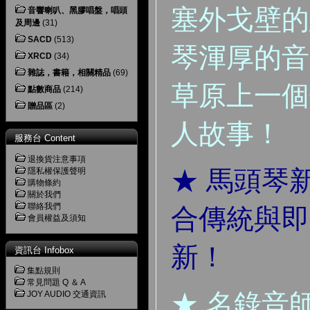
塞外戈壁的
音響喇叭、黑膠唱盤，唱頭
及周邊
(31)
SACD
(513)
琴渾厚的音
XRCD
(34)
雜誌，書籍，相關精品
(69)
草原上一個
點數商品
(214)
贈品區
(2)
人故事！
服務台 Content
退換貨注意事項
★ 馬頭琴
隱私權保護聲明
購物條約
關於我們
聯絡我們
合傳統與即
會員權益及須知
新！
資訊台 Infobox
集點規則
常見問題 Q ＆ A
★ 名錄音
JOY AUDIO 交通資訊