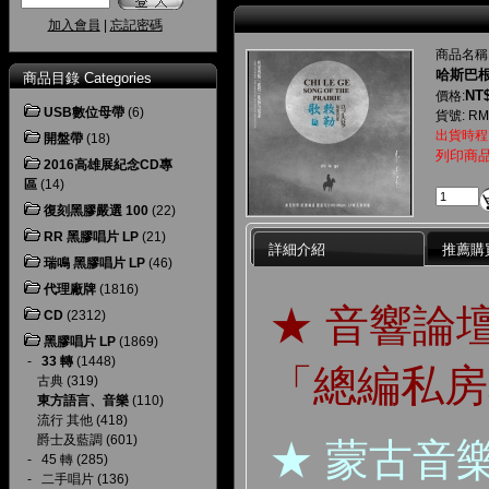
加入會員
|
忘記密碼
商品名稱
哈斯巴根
商品目錄 Categories
NT$
價格:
USB數位母帶
(6)
貨號: RM
出貨時程
開盤帶
(18)
列印商
2016高雄展紀念CD專
區
(14)
復刻黑膠嚴選 100
(22)
RR 黑膠唱片 LP
(21)
詳細介紹
推薦購
瑞鳴 黑膠唱片 LP
(46)
代理廠牌
(1816)
★ 音響論
CD
(2312)
黑膠唱片 LP
(1869)
-
33 轉
(1448)
「總編私房
古典
(319)
東方語言、音樂
(110)
流行 其他
(418)
爵士及藍調
(601)
★ 蒙古音
-
45 轉
(285)
-
二手唱片
(136)