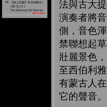
法與古大提
06.
【線上試聽】伊豆的舞女 (
180 克 LP )
The Dancing Girl from Izu
NT$ 1,520
演奏者將音
側，音色渾
禁聯想起草
壯麗景色，
至西伯利雅
有蒙古人在
它的聲音。