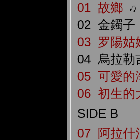
01 故鄉
02 金鐲
03 罗陽姑
04 烏拉
05 可愛
06 初生的
SIDE
B
07 阿拉什