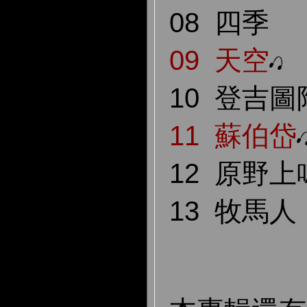
08 四季
09 天空
10 登吉
11 蘇伯岱
12 原野
13 牧馬人