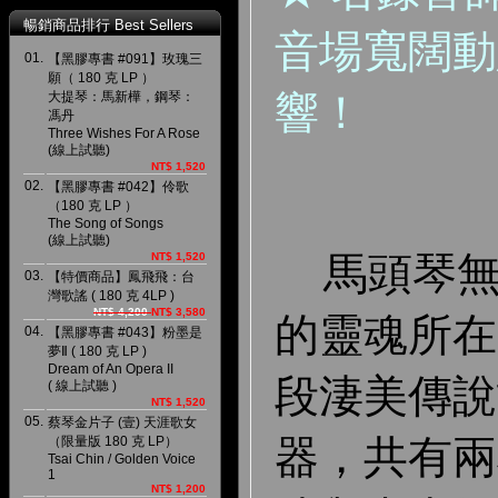
暢銷商品排行 Best Sellers
音場寬闊動
01.
【黑膠專書 #091】玫瑰三
願（ 180 克 LP ）
響！
大提琴：馬新樺，鋼琴：
馮丹
Three Wishes For A Rose
(線上試聽)
NT$ 1,520
02.
【黑膠專書 #042】伶歌
（180 克 LP ）
The Song of Songs
(線上試聽)
馬頭琴無
NT$ 1,520
03.
【特價商品】鳳飛飛：台
灣歌謠 ( 180 克 4LP )
NT$ 4,200
NT$ 3,580
的靈魂所在
04.
【黑膠專書 #043】粉墨是
夢Ⅱ ( 180 克 LP )
Dream of An Opera II
段淒美傳說
( 線上試聽 )
NT$ 1,520
05.
蔡琴金片子 (壹) 天涯歌女
器，共有兩
（限量版 180 克 LP）
Tsai Chin / Golden Voice
1
NT$ 1,200