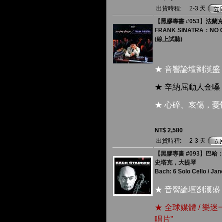
出貨時程:
2-3 天
【黑膠專書 #053】法蘭克
FRANK SINATRA：NO 
(線上試聽)
★ 音響論壇劉漢盛
★ 辛納屈動人金
★ 心碎、哀傷，
NT$ 2,580
出貨時程:
2-3 天
【黑膠專書 #093】巴哈：6
史塔克，大提琴
Bach: 6 Solo Cello / Ja
★ 音響論壇劉漢盛
★ 全球媒體 / 樂
唱片”