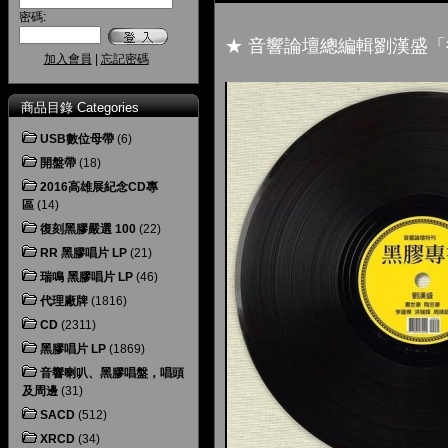
密碼:
★ 音響論壇總編輯劉漢盛「
加入會員
|
忘記密碼
商品目錄 Categories
USB數位母帶
(6)
開盤帶
(18)
2016高雄展紀念CD專
區
(14)
復刻黑膠嚴選 100
(22)
RR 黑膠唱片 LP
(21)
瑞鳴 黑膠唱片 LP
(46)
代理廠牌
(1816)
CD
(2311)
黑膠唱片 LP
(1869)
音響喇叭、黑膠唱盤，唱頭
及周邊
(31)
SACD
(512)
XRCD
(34)