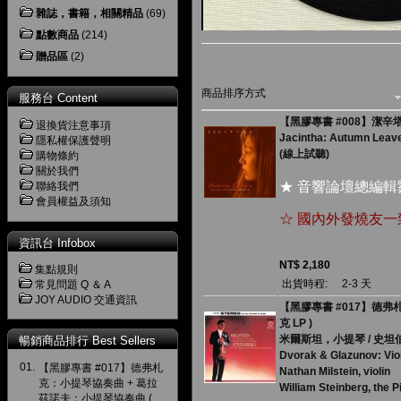
雜誌，書籍，相關精品
(69)
點數商品
(214)
贈品區
(2)
商品排序方式
服務台 Content
【黑膠專書 #008】潔辛塔 / 
退換貨注意事項
Jacintha: Autumn Leav
隱私權保護聲明
(線上試聽)
購物條約
關於我們
★ 音響論壇總編輯
聯絡我們
會員權益及須知
☆ 國內外發燒友
資訊台 Infobox
NT$ 2,180
集點規則
出貨時程:
2-3 天
常見問題 Q ＆ A
JOY AUDIO 交通資訊
【黑膠專書 #017】德弗
克 LP )
米爾斯坦，小提琴 / 史坦
暢銷商品排行 Best Sellers
Dvorak & Glazunov: Vio
01.
【黑膠專書 #017】德弗札
Nathan Milstein, violin
克：小提琴協奏曲 + 葛拉
William Steinberg, the
茲諾夫：小提琴協奏曲 (