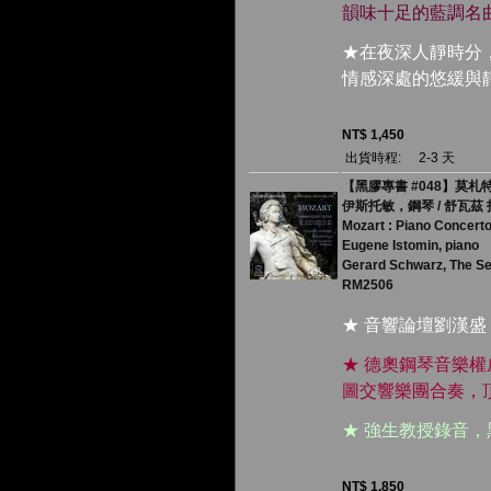
韻味十足的藍調名
★在夜深人靜時分
情感深處的悠緩與
NT$ 1,450
出貨時程:
2-3 天
【黑膠專書 #048】莫札特：
伊斯托敏，鋼琴 / 舒瓦茲
Mozart : Piano Concert
Eugene Istomin, piano
Gerard Schwarz, The S
RM2506
★ 音響論壇劉漢盛
★ 德奧鋼琴音樂
圖交響樂團合奏，
★ 強生教授錄音
NT$ 1,850