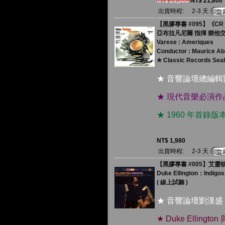
NT$ 29,500
NT$ 21,800
出貨時程:
2-3 天
【黑膠專書 #095】《CR
亞布拉凡尼爾 指揮 猶他
Varese : Ameriques
Conductor : Maurice A
✯ Classic Records Sea
★ 音響論壇總編輯
★ 現代音樂必演
★ 1960 年首
NT$ 1,980
出貨時程:
2-3 天
【黑膠專書 #005】艾靈頓公
Duke Ellington：Indigos
( 線上試聽 )
★ 音響論壇劉漢盛
★ Duke Elli