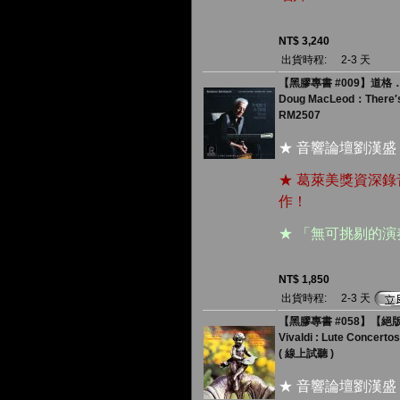
NT$ 3,240
出貨時程:
2-3 天
【黑膠專書 #009】道格．麥克
Doug MacLeod：There′s
RM2507
★ 音響論壇劉漢盛
★ 葛萊美獎資深
作！
★ 「無可挑剔的演奏，
NT$ 1,850
出貨時程:
2-3 天
【黑膠專書 #058】【絕
Vivaldi : Lute Concertos
( 線上試聽 )
★ 音響論壇劉漢盛