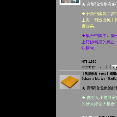
★ 音響論壇劉漢盛
★十曲中國戲曲當
主奏，塑造出純中
響效果。
★集合中國中西樂
上巧妙精湛的編曲
味橫生。
NT$ 1,520
出貨時程:
2-3 天
【黑膠專書 ＃047】瑪爾茨
Johanna Martzy - Radio
★ 音響論壇總編輯
★ 傳奇女小提琴家瑪
的珍貴錄音大集合