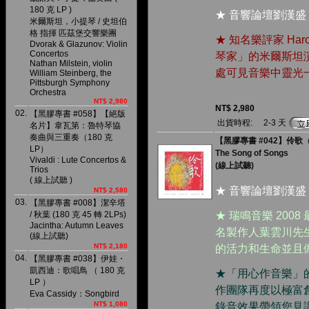
180 克 LP )
★ 音響論壇劉漢盛
米爾斯坦，小提琴 / 史坦伯
格 指揮 匹茲堡交響樂團
★ 知名樂評家 Haro
Dvorak & Glazunov: Violin
Concertos
琴家」的米爾斯坦
Nathan Milstein, violin
處可見音樂中靈光
William Steinberg, the
Pittsburgh Symphony
Orchestra
NT$ 2,980
NT$ 2,980
02.
【黑膠專書 #058】【絕版
出貨時程:
2-3 天
名片】韋瓦第：魯特琴協
奏曲與三重奏（180 克
【黑膠專書 #042】伶歌（1
LP）
The Song of Songs
Vivaldi : Lute Concertos &
(線上試聽)
Trios
( 線上試聽 )
★ 音響論壇劉漢盛
NT$ 2,580
03.
【黑膠專書 #008】潔辛塔
/ 秋葉 (180 克 45 轉 2LPs)
★ 瑞鳴音樂 20
Jacintha: Autumn Leaves
名製作人葉雲川先
(線上試聽)
NT$ 2,180
的活力和生命並且
04.
【黑膠專書 #038】伊娃・
凱西迪：歌唱鳥 （ 180 克
★「用心作音樂」
LP ）
作團隊再度以極富
Eva Cassidy：Songbird
NT$ 1,080
錄音效果帶領您見