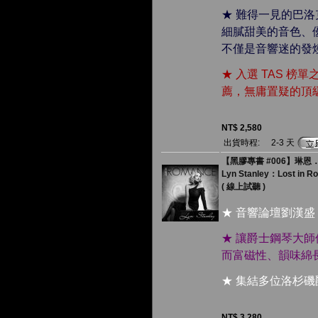
★ 難得一見的巴
細膩甜美的音色、
不僅是音響迷的發
★ 入選 TAS 榜單之
薦，無庸置疑的頂
NT$ 2,580
出貨時程:
2-3 天
【黑膠專書 #006】琳恩．史
Lyn Stanley：Lost in 
( 線上試聽 )
★ 音響論壇劉漢盛
★ 讓爵士鋼琴大
而富磁性、韻味綿
★ 集結多位洛杉
NT$ 3,280