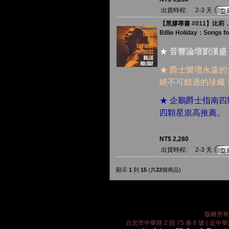
出貨時程:
2-3 天
【黑膠專書 #011】比莉．哈
Billie Holiday：Songs fo
★ 音響論壇劉漢盛
★ 爵士樂壇永遠
絕不可錯過的珍藏
★ 企鵝爵士指南四顆
四顆星祟高推薦。
NT$ 2,280
出貨時程:
2-3 天
顯示
1
到
15
(共
22
個商品)
版權所有 2
台北市中華路 2 段 75 巷 6 號 ( 近中華路