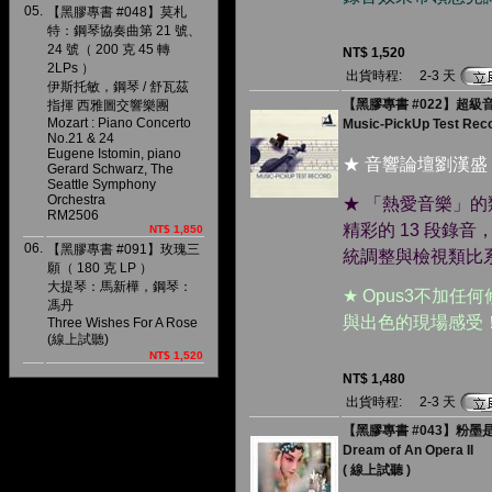
05.
【黑膠專書 #048】莫札
特：鋼琴協奏曲第 21 號、
24 號（ 200 克 45 轉
NT$ 1,520
2LPs ）
出貨時程:
2-3 天
伊斯托敏，鋼琴 / 舒瓦茲
【黑膠專書 #022】超級音
指揮 西雅圖交響樂團
Mozart : Piano Concerto
Music-PickUp Test Rec
No.21 & 24
Eugene Istomin, piano
★ 音響論壇劉漢盛
Gerard Schwarz, The
Seattle Symphony
Orchestra
★ 「熱愛音樂」的類比
RM2506
精彩的 13 段錄
NT$ 1,850
06.
【黑膠專書 #091】玫瑰三
統調整與檢視類比
願（ 180 克 LP ）
大提琴：馬新樺，鋼琴：
★ Opus3不加
馮丹
與出色的現場感受
Three Wishes For A Rose
(線上試聽)
NT$ 1,520
NT$ 1,480
出貨時程:
2-3 天
【黑膠專書 #043】粉墨是夢Ⅱ 
Dream of An Opera II
( 線上試聽 )