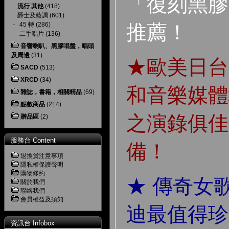
「復刻黑膠
流行 其他
(418)
爵士及藍調
(601)
推薦！
-
45 轉
(286)
-
二手唱片
(136)
音響喇叭、黑膠唱盤，唱頭
及周邊
(31)
★歐美日台
SACD
(513)
XRCD
(34)
和音樂媒體
雜誌，書籍，相關精品
(69)
點數商品
(214)
之演錄俱佳
贈品區
(2)
服務台 Content
備！
退換貨注意事項
隱私權保護聲明
購物條約
★ 傳奇女
關於我們
聯絡我們
會員權益及須知
迪最值得珍
資訊台 Infobox