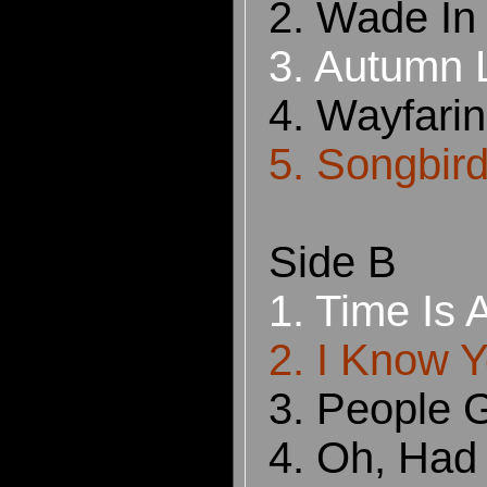
2. Wade In
3. Autumn 
4. Wayfari
5. Songbir
Si
de B	
1. Time Is 
2. I Know 
3. People 
4. Oh, Had