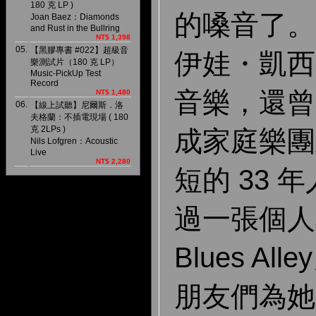
180 克 LP )
的嗓音了。1
Joan Baez：Diamonds
and Rust in the Bullring
NT$ 1,398
05.
【黑膠專書 #022】超級音
伊娃・凱西
樂測試片（180 克 LP）
Music-PickUp Test
Record
音樂，還曾
NT$ 1,480
06.
【線上試聽】尼爾斯．洛
夫格蘭：不插電現場 ( 180
克 2LPs )
成家庭樂團
Nils Lofgren：Acoustic
Live
NT$ 2,280
短的 33 
過一張個人專
Blues A
朋友們為她