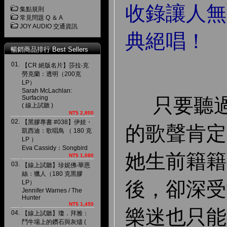
收錄讓人無
集點規則
常見問題 Q ＆ A
JOY AUDIO 交通資訊
典絕唱！
暢銷商品排行 Best Sellers
01.
【CR 絕版名片】莎拉‧克
勞克蘭：透明（200克
LP）
Sarah McLachlan:
只要聽過
Surfacing
( 線上試聽 )
NT$ 2,800
02.
【黑膠專書 #038】伊娃・
的歌聲肯定
凱西迪：歌唱鳥 （ 180 克
LP ）
Eva Cassidy：Songbird
她生前籍籍
NT$ 1,080
03.
【線上試聽】珍妮佛‧華恩
絲：獵人（180 克黑膠
後，卻深受
LP）
Jennifer Warnes / The
Hunter
NT$ 1,450
樂迷也只能
04.
【線上試聽】瓊．拜雅：
鬥牛場上的鑽石與灰燼 (