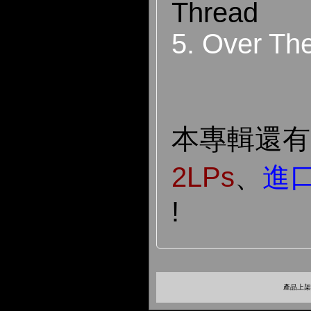
Thread
5. Over T
本專輯還
2LPs
、
進
!
產品上架時