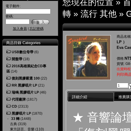
您現在的位置 »
電子郵件:
轉
»
流行 其他
»
G
密碼:
加入會員
|
忘記密碼
商品名稱
LP ）
商品目錄 Categories
Eva Ca
USB數位母帶
(6)
NT$
價格:
開盤帶
(18)
貨號: G8
2016高雄展紀念CD專
出貨時程
區
(14)
列印商
復刻黑膠嚴選 100
(22)
RR 黑膠唱片 LP
(21)
瑞鳴 黑膠唱片 LP
(46)
詳細介紹
推薦購
代理廠牌
(1817)
CD
(2313)
★ 音響論
黑膠唱片 LP
(1870)
-
33 轉
(1448)
古典
(319)
東方語言、音樂
(110)