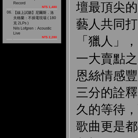
壇最頂尖的
Record
NT$ 1,480
06.
【線上試聽】尼爾斯．洛
夫格蘭：不插電現場 ( 180
藝人共同打
克 2LPs )
Nils Lofgren：Acoustic
Live
「獵人」，
NT$ 2,280
一大賣點之
恩絲情感豐
三分的詮釋
久的等待，
歌曲更是都