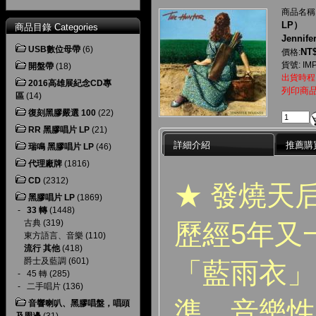
商品名稱
LP）
商品目錄 Categories
Jennife
USB數位母帶
(6)
NT$
價格:
貨號: IMP
開盤帶
(18)
出貨時程
2016高雄展紀念CD專
列印商
區
(14)
復刻黑膠嚴選 100
(22)
RR 黑膠唱片 LP
(21)
詳細介紹
推薦購
瑞鳴 黑膠唱片 LP
(46)
代理廠牌
(1816)
CD
(2312)
★ 發燒天
黑膠唱片 LP
(1869)
-
33 轉
(1448)
古典
(319)
歷經5年又
東方語言、音樂
(110)
流行 其他
(418)
爵士及藍調
(601)
「藍雨衣」
-
45 轉
(285)
-
二手唱片
(136)
準，音樂性
音響喇叭、黑膠唱盤，唱頭