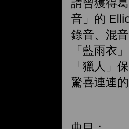
請曾獲得葛
音」的 Ellio
錄音、混音
「藍雨衣」
「獵人」保
驚喜連連的
曲目：