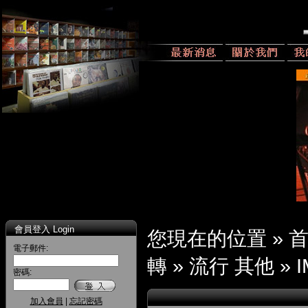
會員登入 Login
您現在的位置 »
電子郵件:
轉
»
流行 其他
»
I
密碼:
加入會員
|
忘記密碼