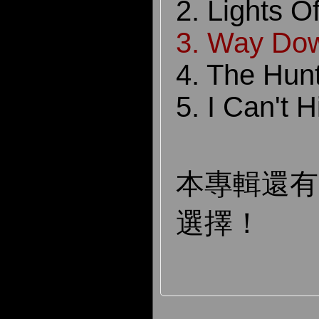
2. Lights O
3
. Way Do
4. The Hun
5. I Can't H
本專輯還
選擇！