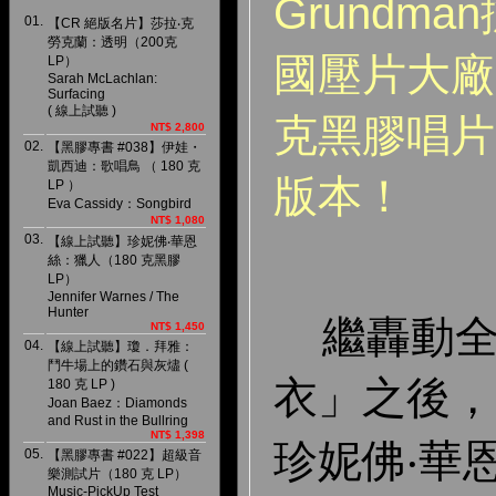
Grundm
01.
【CR 絕版名片】莎拉‧克
勞克蘭：透明（200克
國壓片大廠 
LP）
Sarah McLachlan:
Surfacing
( 線上試聽 )
克黑膠唱片
NT$ 2,800
02.
【黑膠專書 #038】伊娃・
凱西迪：歌唱鳥 （ 180 克
版本！
LP ）
Eva Cassidy：Songbird
NT$ 1,080
03.
【線上試聽】珍妮佛‧華恩
絲：獵人（180 克黑膠
LP）
Jennifer Warnes / The
Hunter
繼轟動全
NT$ 1,450
04.
【線上試聽】瓊．拜雅：
鬥牛場上的鑽石與灰燼 (
衣」之後，
180 克 LP )
Joan Baez：Diamonds
and Rust in the Bullring
NT$ 1,398
珍妮佛‧華
05.
【黑膠專書 #022】超級音
樂測試片（180 克 LP）
Music-PickUp Test