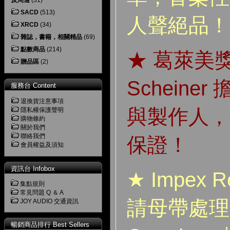
及周邊
(31)
SACD
(513)
人聲絕品！
XRCD
(34)
雜誌，書籍，相關精品
(69)
點數商品
(214)
★ 葛萊美獎錄
贈品區
(2)
Scheine
服務台 Content
退換貨注意事項
與製作人，
隱私權保護聲明
購物條約
關於我們
聯絡我們
保證！
會員權益及須知
資訊台 Infobox
★ Impex 
集點規則
常見問題 Q ＆ A
請母帶處理大
JOY AUDIO 交通資訊
暢銷商品排行 Best Sellers