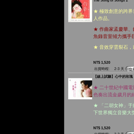
The Song of Songs 2
★ 極致創意的跨
人作品。
★ 作曲家孟慶華
魚錄音室傾力攜手
★ 音效穿雲裂石
NT$ 1,520
出貨時程:
2-3 天
【線上試聽】心中的玫瑰：于
★ 二十世紀中國
色奏出流金歲月的
★ 「二胡女神」
下世界獨立音樂大
NT$ 1,520