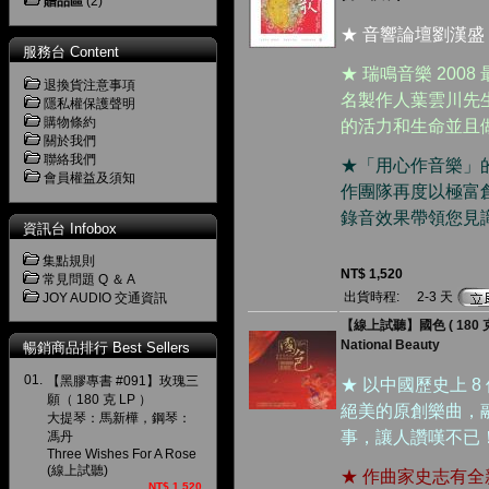
贈品區
(2)
★ 音響論壇劉漢盛
服務台 Content
★ 瑞鳴音樂 20
退換貨注意事項
名製作人葉雲川先
隱私權保護聲明
購物條約
的活力和生命並且
關於我們
聯絡我們
★「用心作音樂」
會員權益及須知
作團隊再度以極富
錄音效果帶領您見
資訊台 Infobox
集點規則
NT$ 1,520
常見問題 Q ＆ A
出貨時程:
2-3 天
JOY AUDIO 交通資訊
【線上試聽】國色 ( 180 克 
National Beauty
暢銷商品排行 Best Sellers
01.
【黑膠專書 #091】玫瑰三
★ 以中國歷史上 
願（ 180 克 LP ）
絕美的原創樂曲，
大提琴：馬新樺，鋼琴：
事，讓人讚嘆不已
馮丹
Three Wishes For A Rose
(線上試聽)
★ 作曲家史志有
NT$ 1,520