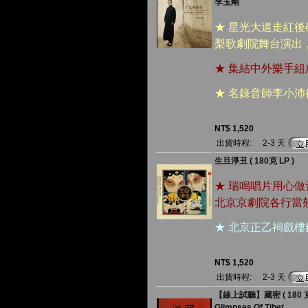
李玉剛
★ 星光大道走紅
梨歌劇院舞台演出
★ 集結中外樂手組成
★ 名錄音師李小
NT$ 1,520
出貨時程:
2-3 天
生旦淨丑 ( 180克 LP )
★ 瑞鳴唱片用心
北京京劇院各行當
★ 北京正乙祠戲
NT$ 1,520
出貨時程:
2-3 天
【線上試聽】藏密 ( 180 克 
Glimpses Of Tibet