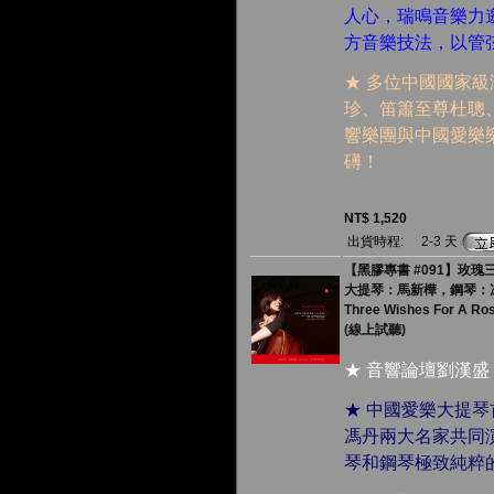
人心，瑞鳴音樂力
方音樂技法，以管
★ 多位中國國家
珍、笛簫至尊杜聰
響樂團與中國愛樂
礡！
NT$ 1,520
出貨時程:
2-3 天
【黑膠專書 #091】玫瑰三願
大提琴：馬新樺，鋼琴：
Three Wishes For A Ro
(線上試聽)
★ 音響論壇劉漢盛
★ 中國愛樂大提
馮丹兩大名家共同
琴和鋼琴極致純粹