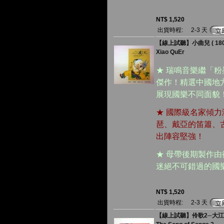
NT$ 1,520
出貨時程:
2-3 天
【線上試聽】小曲兒 ( 180
Xiao QuEr
★ 瑞鳴音樂繼「粉
傑作！精選中國地
展現國樂不同面貌
★ 國際級名家傾
琶、戴亞的笛簫、
出陣容堅強！
★ 母帶後期製作
迷絕不可錯過的國
NT$ 1,520
出貨時程:
2-3 天
【線上試聽】伶歌2─大江東去 