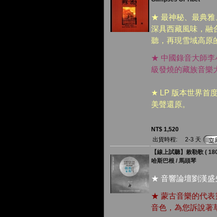
★ 最神秘、最典
深具西藏風味，融
聽，再現雪域高原
★ 中國錄音大師
級發燒的藏族音樂
★ LP 版本世界
美聲還原。
NT$ 1,520
出貨時程:
2-3 天
【線上試聽】敕勒歌 ( 180 
哈斯巴根 / 馬頭琴
★ 音響論壇劉漢
★ 蒙古音樂的代
音色，為您訴說著