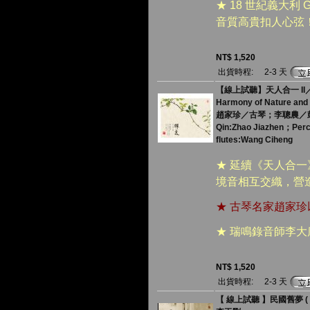
★ 18 世紀義大利 
音質高貴扣人心弦
NT$ 1,520
出貨時程:
2-3 天
【線上試聽】天人合一 II／禪‧
Harmony of Nature and 
趙家珍／古琴；李聰農／
Qin:Zhao Jiazhen；Per
flutes:Wang Ciheng
★ 延續《天人合
境音相互交織，營
★ 古琴名家趙家
★ 瑞鳴錄音師李
NT$ 1,520
出貨時程:
2-3 天
【 線上試聽 】民國舊夢 ( 18