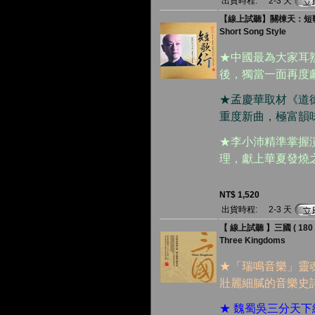
出貨時程:
2-3 天
【線上試聽】關棟天：短歌行 
Short Song Style
★中國最為大家耳
後，獨當一面再度
★孟慶華取材《道
重度新曲，極富韻
★李小沛精準掌握
理，獻上華夏發燒
NT$ 1,520
出貨時程:
2-3 天
【 線上試聽 】三國 ( 180 克
Three Kingdoms
★「瑞鳴音樂」靈
壯麗細膩的音樂史
★ 魏蜀吳三分天