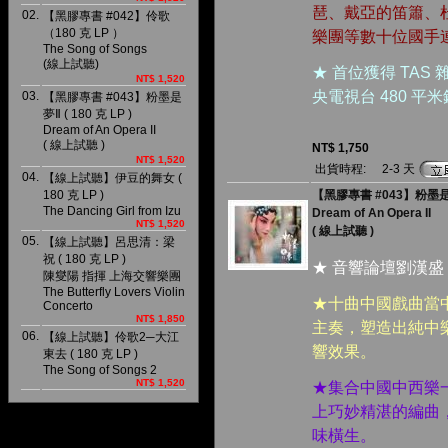
琶、戴亞的笛簫、
02.
【黑膠專書 #042】伶歌
（180 克 LP ）
樂團等數十位國手
The Song of Songs
(線上試聽)
★ 首位獲得 TAS
NT$ 1,520
央電視台 480 
03.
【黑膠專書 #043】粉墨是
夢Ⅱ ( 180 克 LP )
Dream of An Opera II
( 線上試聽 )
NT$ 1,750
NT$ 1,520
出貨時程:
2-3 天
04.
【線上試聽】伊豆的舞女 (
180 克 LP )
【黑膠專書 #043】粉墨是夢Ⅱ 
The Dancing Girl from Izu
Dream of An Opera II
NT$ 1,520
( 線上試聽 )
05.
【線上試聽】呂思清：梁
祝 ( 180 克 LP )
★ 音響論壇劉漢盛
陳燮陽 指揮 上海交響樂團
The Butterfly Lovers Violin
★十曲中國戲曲當
Concerto
NT$ 1,850
主奏，塑造出純中
06.
【線上試聽】伶歌2─大江
響效果。
東去 ( 180 克 LP )
The Song of Songs 2
NT$ 1,520
★集合中國中西樂
上巧妙精湛的編曲
味橫生。