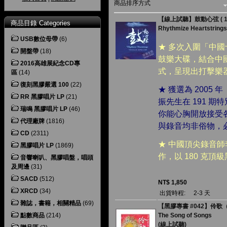
商品排序方式
【線上試聽】鼓動心弦 ( 180
商品目錄 Categories
Rhythmize Heartstrings
USB數位母帶
(6)
★ 多次入圍「中
開盤帶
(18)
鼓樂大碟，結合中
2016高雄展紀念CD專
式，呈現出打擊樂
區
(14)
復刻黑膠嚴選 100
(22)
★ 獲選為 200
RR 黑膠唱片 LP
(21)
振先生在 191 
瑞鳴 黑膠唱片 LP
(46)
你能心胸開放接受
代理廠牌
(1816)
與錄音均非俗物，
CD
(2311)
★ 中國頂尖錄音
黑膠唱片 LP
(1869)
作，以 180 克
音響喇叭、黑膠唱盤，唱頭
及周邊
(31)
SACD
(512)
NT$ 1,850
XRCD
(34)
出貨時程:
2-3 天
雜誌，書籍，相關精品
(69)
【黑膠專書 #042】伶歌（1
點數商品
(214)
The Song of Songs
(線上試聽)