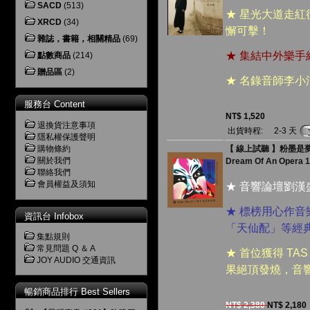
SACD
(513)
★ 星光大道走
XRCD
(34)
懈可擊！
雜誌，書籍，相關精品
(69)
★ 集結中外樂手組
點數商品
(214)
贈品區
(2)
★ 名錄音師李
服務台 Content
NT$ 1,520
退換貨注意事項
出貨時程:
2-3 天
隱私權保護聲明
購物條約
【 線上試聽 】粉墨是夢 ( 1
關於我們
Dream Of An Opera 
聯絡我們
會員權益及須知
★ 音響論壇劉
★ 標榜用心作
資訊台 Infobox
「天仙配」等經
集點規則
常見問題 Q ＆ A
★ 首位獲得 T
JOY AUDIO 交通資訊
果絕頂發燒，音
暢銷商品排行 Best Sellers
NT$ 2,380
NT$ 2,180