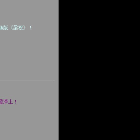
極版《梁祝》！
靈淨土！