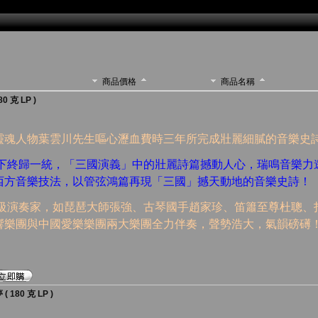
商品價格
商品名稱
 克 LP )
靈魂人物葉雲川先生嘔心瀝血費時三年所完成壯麗細膩的音樂史
天下終歸一統，「三國演義」中的壯麗詩篇撼動人心，瑞鳴音樂力
西方音樂技法，以管弦鴻篇再現「三國」撼天動地的音樂史詩！
家級演奏家，如琵琶大師張強、古琴國手趙家珍、笛簫至尊杜聰、
響樂團與中國愛樂樂團兩大樂團全力伴奏，聲勢浩大，氣韻磅礡
180 克 LP )