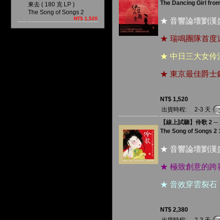
The Dancing Girl from
東去 ( 180 克 LP )
The Song of Songs 2
NT$ 1,520
★ 音響論壇劉
★ 瑞鳴團隊首
★ 中日三大女
★ 東京最佳爵士
NT$ 1,520
出貨時程:
2-3 天
【線上試聽】伶歌 2 ─ 大江
The Song of Songs 2
★ 音響論壇劉
★ 極致創意的
★ 音效穿雲裂
NT$ 2,380