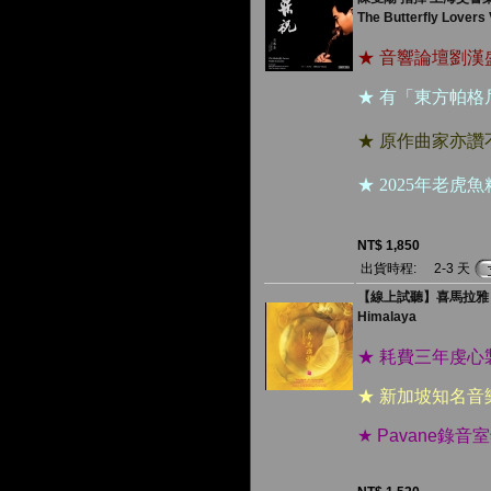
The Butterfly Lovers 
★ 音響論壇劉
★ 有「東方帕
★ 原作曲家亦
★ 2025年老
NT$ 1,850
出貨時程:
2-3 天
【線上試聽】喜馬拉雅 ( 1
Himalaya
★ 耗費三年虔
★ 新加坡知名
★ Pavane