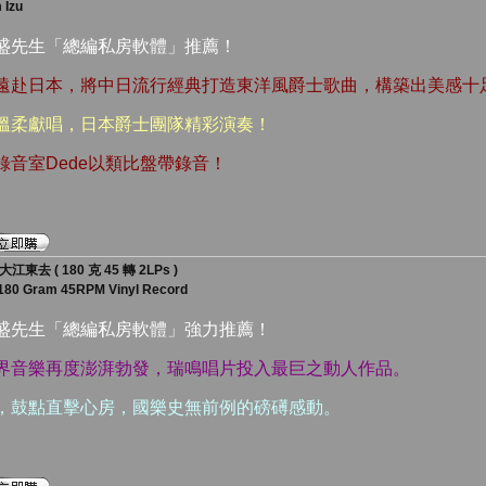
 Izu
漢盛先生「總編私房軟體」推薦！
度遠赴日本，將中日流行經典打造東洋風爵士歌曲，構築出美感十
伶溫柔獻唱，日本爵士團隊精彩演奏！
錄音室Dede以類比盤帶錄音！
東去 ( 180 克 45 轉 2LPs )
 180 Gram 45RPM Vinyl Record
漢盛先生「總編私房軟體」強力推薦！
跨界音樂再度澎湃勃發，瑞鳴唱片投入最巨之動人作品。
石，鼓點直擊心房，國樂史無前例的磅礡感動。