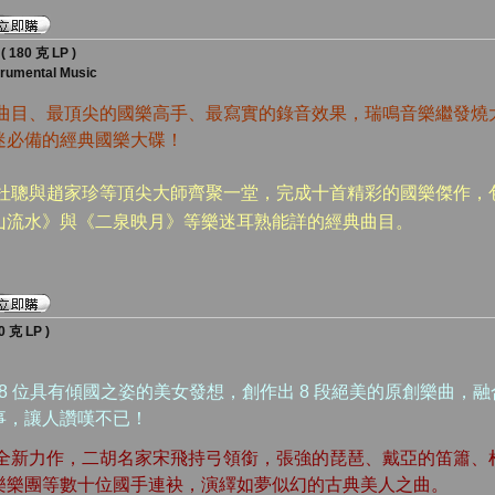
80 克 LP )
trumental Music
樂曲目、最頂尖的國樂高手、最寫實的錄音效果，瑞鳴音樂繼發燒
迷必備的經典國樂大碟！
、杜聰與趙家珍等頂尖大師齊聚一堂，完成十首精彩的國樂傑作，
山流水》與《二泉映月》等樂迷耳熟能詳的經典曲目。
克 LP )
 8 位具有傾國之姿的美女發想，創作出 8 段絕美的原創樂曲，
事，讓人讚嘆不已！
有全新力作，二胡名家宋飛持弓領銜，張強的琵琶、戴亞的笛簫、
樂樂團等數十位國手連袂，演繹如夢似幻的古典美人之曲。