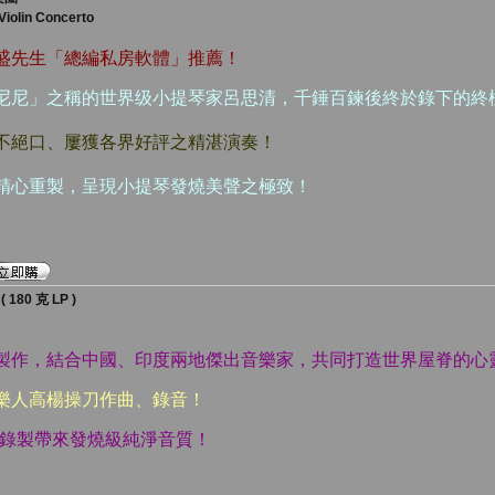
Violin Concerto
漢盛先生「總編私房軟體」推薦！
格尼尼」之稱的世界级小提琴家呂思清，千錘百鍊後終於錄下的終
讚不絕口、屢獲各界好評之精湛演奏！
虎魚精心重製，呈現小提琴發燒美聲之極致！
80 克 LP )
心製作，結合中國、印度兩地傑出音樂家，共同打造世界屋脊的心
音樂人高楊操刀作曲、錄音！
錄音室錄製帶來發燒級純淨音質！