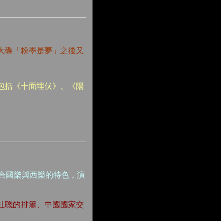
大碟「粉墨是夢」之後又
包括《十面埋伏》、《陽
融合國樂與西樂的特色，演
杜聰的排簫、中國國家交