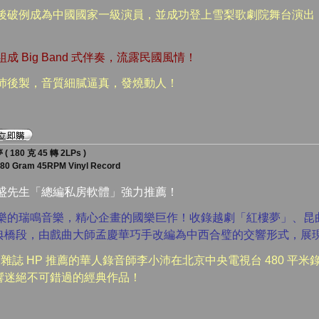
紅後破例成為中國國家一級演員，並成功登上雪梨歌劇院舞台演出
成 Big Band 式伴奏，流露民國風情！
小沛後製，音質細膩逼真，發燒動人！
80 克 45 轉 2LPs )
180 Gram 45RPM Vinyl Record
漢盛先生「總編私房軟體」強力推薦！
音樂的瑞鳴音樂，精心企畫的國樂巨作！收錄越劇「紅樓夢」、昆
典橋段，由戲曲大師孟慶華巧手改編為中西合璧的交響形式，展
AS 雜誌 HP 推薦的華人錄音師李小沛在北京中央電視台 480 
響迷絕不可錯過的經典作品！