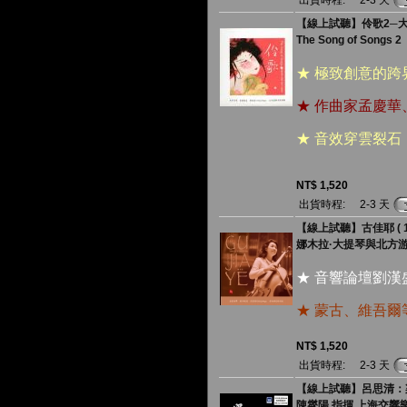
出貨時程:
2-3 天
【線上試聽】伶歌2─大江東去
The Song of Songs 2
★ 極致創意的
★ 作曲家孟慶
★ 音效穿雲裂
NT$ 1,520
出貨時程:
2-3 天
【線上試聽】古佳耶 ( 18
娜木拉·大提琴與北方
★ 音響論壇劉
★ 蒙古、維吾
NT$ 1,520
出貨時程:
2-3 天
【線上試聽】呂思清：梁祝 (
陳燮陽 指揮 上海交響