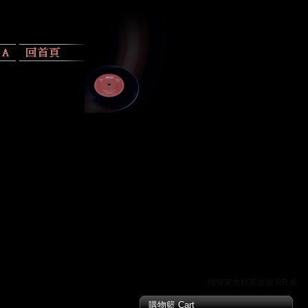
指揮家大植英次與 RR 唱片的
購物籃 Cart