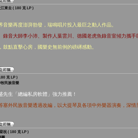
 ( 180 克 LP )
跨界音樂再度澎湃勃發，瑞鳴唱片投入最巨之動人作品。
華、錄音大師李小沛、製作人葉雲川、德國老虎魚錄音室傾力攜手
石，鼓點直擊心房，國樂史無前例的磅礡感動。
0 克 LP )
游牧民族音樂
漢盛先生「總編私房軟體」強力推薦！
爾等塞外民族音樂透過改編，以大提琴及各項中外樂器演奏，深情
 180 克 LP )
樂團