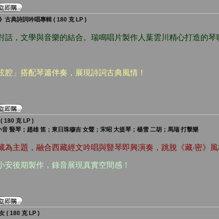
詩詞吟唱專輯 ( 180 克 LP )
的對話，文學與音樂的結合。瑞鳴唱片製作人葉雲川精心打造的琴
吟弦腔」搭配琴簫伴奏，展現詩詞古典風情！
80 克 LP )
小音 豎琴；趙雄 笛；東日珠穆吉 女聲；宋昭 大提琴；楊雪 二胡；馬瑞 打擊樂
西藏為主題，融合西藏經文吟唱與豎琴即興演奏，跳脫《藏‧密》
張小安後期製作，錄音展現真實空間感！
180 克 LP )