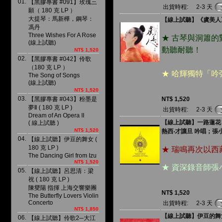
01.
【黑膠專書 #091】玫瑰三
出貨時程:
2-3 天
願（ 180 克 LP ）
大提琴：馬新樺，鋼琴：
【線上試聽】《虞美人》古典
馮丹
Three Wishes For A Rose
★ 古琴與洞簫
(線上試聽)
動聽耐聽！
NT$ 1,520
02.
【黑膠專書 #042】伶歌
（180 克 LP ）
★ 哈輝獨特「
The Song of Songs
(線上試聽)
NT$ 1,520
03.
【黑膠專書 #043】粉墨是
NT$ 1,520
夢Ⅱ ( 180 克 LP )
出貨時程:
2-3 天
Dream of An Opera II
【線上試聽】一路蓮花 ( 1
( 線上試聽 )
NT$ 1,520
熱西‧才讓旦 吟唱；張
04.
【線上試聽】伊豆的舞女 (
180 克 LP )
★ 瑞鳴再次以
The Dancing Girl from Izu
NT$ 1,520
★ 資深錄音師
05.
【線上試聽】呂思清：梁
祝 ( 180 克 LP )
陳燮陽 指揮 上海交響樂團
NT$ 1,520
The Butterfly Lovers Violin
Concerto
出貨時程:
2-3 天
NT$ 1,850
【線上試聽】伊豆的舞女 ( 
06.
【線上試聽】伶歌2─大江