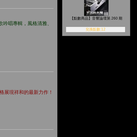
【點數商品】音響論壇第 260 期
歌吟唱專輯，風格清雅、
兌換點數:12
風格展現祥和的最新力作！