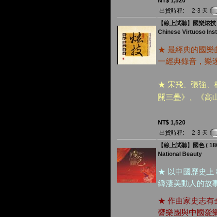
NT$ 1,520
出貨時程:
2-3 天
【線上試聽】國樂炫技 ( 1
Chinese Virtuoso Ins
★ 最經典的國
一經典錄音，樂
★ 宋飛、張強
關三疊》、《高
NT$ 1,520
出貨時程:
2-3 天
【線上試聽】國色 ( 180 
National Beauty
★ 以中國歷史上
繹淒美動人的故
★ 作曲家史志
響樂團與中國愛