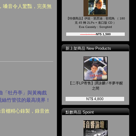
，嗓音令人驚豔，完美無
【特價商品】伊娃・凱西迪：歌唱鳥 （ 180
克 45 轉 2LPs + 進口版 CD ）
Eva Cassidy：Songbird
NT$ 1,848
NT$ 1,580
新上架商品 New Products
【二手LP寄售】譚詠麟 / 半夢半醒
之間
曲「牡丹亭」與黃梅戲
NT$ 4,800
現絲竹管弦的最高境界！
平米錄音棚精心錄製，錄音效
點數商品 Spoint