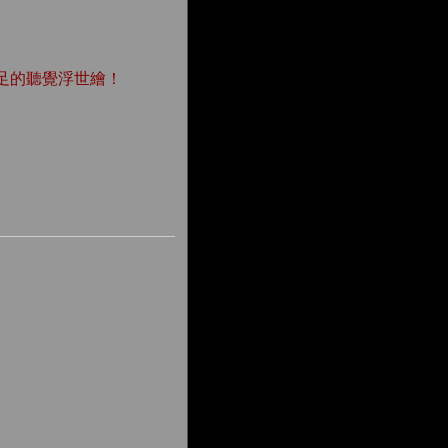
足的聽覺浮世繪！