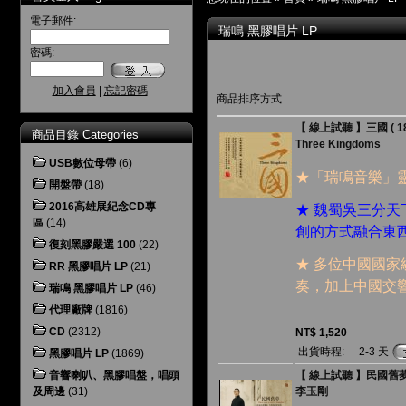
電子郵件:
瑞鳴 黑膠唱片 LP
密碼:
加入會員
|
忘記密碼
商品排序方式
【 線上試聽 】三國 ( 180
商品目錄 Categories
Three Kingdoms
USB數位母帶
(6)
★「瑞鳴音樂」
開盤帶
(18)
2016高雄展紀念CD專
★ 魏蜀吳三分
區
(14)
創的方式融合東
復刻黑膠嚴選 100
(22)
★ 多位中國國
RR 黑膠唱片 LP
(21)
奏，加上中國交
瑞鳴 黑膠唱片 LP
(46)
代理廠牌
(1816)
CD
(2312)
NT$ 1,520
出貨時程:
2-3 天
黑膠唱片 LP
(1869)
音響喇叭、黑膠唱盤，唱頭
【 線上試聽 】民國舊夢 ( 
及周邊
(31)
李玉剛