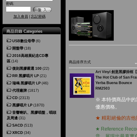
密碼:
加入會員
|
忘記密碼
商品目錄 Categories
USB數位母帶
(6)
開盤帶
(18)
2016高雄展紀念CD專
區
(14)
商品排序方式
復刻黑膠嚴選 100
(22)
Art Vinyl 創意黑膠掛框
RR 黑膠唱片 LP
(21)
The Hot Club of San Fr
Yerba Buena Bounce
瑞鳴 黑膠唱片 LP
(46)
RM2503
代理廠牌
(1817)
CD
(2313)
※ 本特價商品中
黑膠唱片 LP
(1870)
優惠價格。
音響喇叭、黑膠唱盤，唱頭
★ 精彩絕倫的吉
及周邊
(31)
SACD
(513)
★ Reference Rec
XRCD
(34)
音，展現出最真實