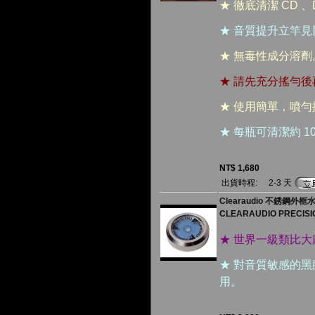
★ 徹底清潔 CD 
★ 音質提升立竿
★ 無毒性成分溶劑
★ 請先充分搖勻後
★ 使用簡單，噴
★ 每瓶可清潔約 10
NT$ 1,680
出貨時程:
2-3 天
Clearaudio 不銹鋼外框
CLEARAUDIO PRECISI
★ 世界一級類比
★ 對音質敏感的黑
用。