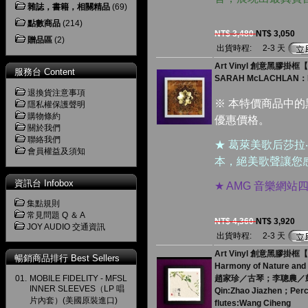
雜誌，書籍，相關精品
(69)
點數商品
(214)
NT$ 3,480
NT$ 3,050
贈品區
(2)
出貨時程:
2-3 天
Art Vinyl 創意黑膠
服務台 Content
SARAH McLACHLAN：M
退換貨注意事項
※ 本特價商品中
隱私權保護聲明
購物條約
優惠價格。
關於我們
聯絡我們
★ 葛萊美歌后莎拉
會員權益及須知
本，絕美歌聲讓您
資訊台 Infobox
★ AMG 音樂網
集點規則
常見問題 Q ＆ A
NT$ 4,360
NT$ 3,920
JOY AUDIO 交通資訊
出貨時程:
2-3 天
Art Vinyl 創意黑膠掛框【
暢銷商品排行 Best Sellers
Harmony of Nature an
01.
MOBILE FIDELITY - MFSL
趙家珍／古琴；李聰農／
INNER SLEEVES（LP 唱
Qin:Zhao Jiazhen；Per
片內套）(美國原裝進口)
flutes:Wang Ciheng