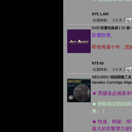
NT$ 1,480
出貨時程:
2-3 天
DVD 防塵包裝袋 ( 10 個
防塵防舊。
即使再過十年，您的
NT$ 60
出貨時程:
2-3 天
GEO-DISC 唱頭調整
Geodisc Cartridge Alig
★ 黑膠迷必備基
★ 輕鬆搞定唱頭調
角」！
★ 快速、精確、
最大的音響潛力發