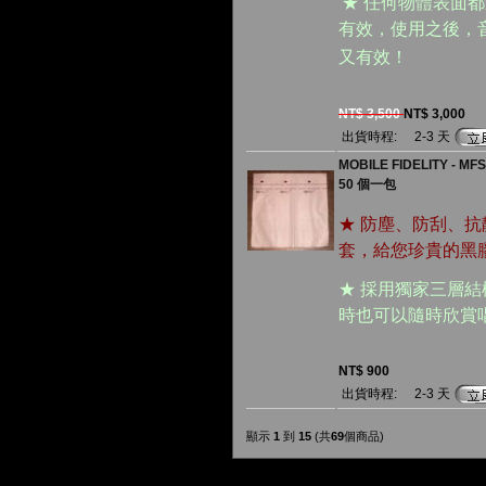
★ 任何物體表面
有效，使用之後，
又有效！
NT$ 3,500
NT$ 3,000
出貨時程:
2-3 天
MOBILE FIDELITY - 
50 個一包
★ 防塵、防刮、
套，給您珍貴的黑
★ 採用獨家三層
時也可以隨時欣賞
NT$ 900
出貨時程:
2-3 天
顯示
1
到
15
(共
69
個商品)