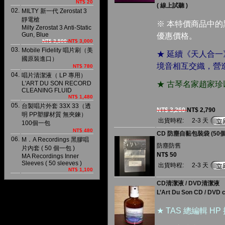
NT$ 20
( 線上試聽 )
02.
MILTY 新一代 Zerostat 3
靜電槍
※ 本特價商品中
Milty Zerostat 3 Anti-Static
Gun, Blue
優惠價格。
NT$ 3,500
NT$ 3,000
03.
Mobile Fidelity 唱片刷（美
★ 延續《天人合
國原裝進口）
境音相互交織，營
NT$ 780
04.
唱片清潔液（ LP 專用）
L'ART DU SON RECORD
★ 古琴名家趙家
CLEANING FLUID
NT$ 1,480
05.
台製唱片外套 33X 33（透
NT$ 3,260
NT$ 2,790
明 PP塑膠材質 無夾鍊）
出貨時程:
2-3 天
100個一包
NT$ 480
CD 防塵自黏包裝袋 (50
06.
M．A Recordings 黑膠唱
防塵防舊
片內套 ( 50 個一包 )
NT$ 50
MA Recordings Inner
Sleeves ( 50 sleeves )
出貨時程:
2-3 天
NT$ 1,100
CD清潔液 / DVD清潔液
L’Art Du Son CD / DVD cl
★ TAS 總編輯 HP