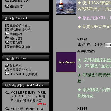
點數商品
(214)
★ 使用 TAS 總編輯
贈品區
(2)
溶劑稀釋液手工清
★ 徹底清潔 CD 
服務台 Content
退換貨注意事項
★ 音質提升立竿
隱私權保護聲明
購物條約
關於我們
NT$ 20
聯絡我們
出貨時程:
2-3 天
會員權益及須知
黑膠唱片清洗
資訊台 Infobox
★ 採用德國原裝進口
集點規則
液，不傷唱片並確
常見問題 Q ＆ A
JOY AUDIO 交通資訊
★ 每張唱片我們
差！
暢銷商品排行 Best Sellers
★ 原紙製唱片內
01.
MOBILE FIDELITY - MFSL
圓形內袋。
INNER SLEEVES（LP 唱
片內套）(美國原裝進口)
NT$ 20
02.
NT$ 35
MILTY 新一代 Zerostat 3