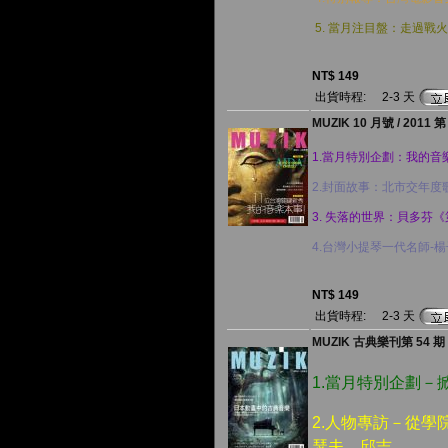
5. 當月注目盤：走過戰
NT$ 149
出貨時程:
2-3 天
MUZIK 10 月號 / 2011 第
1.當月特別企劃：我的音
2.封面故事：北市交年度
3. 失落的世界：貝多芬
4.台灣小提琴一代名師-
NT$ 149
出貨時程:
2-3 天
MUZIK 古典樂刊第 54 期 ( 
1.當月特別企劃－
2.人物專訪－從
瑟夫．邱吉