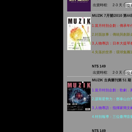
出貨時程:
2-3 天
MUZIK 7月號/2010 第4
1.當月特別企劃：傳承年
2.封面故事：傳統與創新走
3.人物專訪：日本大提琴
4.失落的世界：環球集團
NT$ 149
出貨時程:
2-3 天
MUZIK 古典樂刊第 51 期 ( 
1.當月特別企劃：歌劇．
2.謬斯星勢力：鄧泰山台
3.人物專訪：指揮家簡文
4.特別報導：三位臺灣音樂
NT$ 149