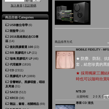
加入會員
|
忘記密碼
商品目錄 Categories
USB數位母帶
(6)
開盤帶
(18)
2016高雄展紀念CD專
區
(14)
商品排序方式
復刻黑膠嚴選 100
(22)
MOBILE FIDELITY -
RR 黑膠唱片 LP
(21)
★ 防塵、防刮、
瑞鳴 黑膠唱片 LP
(46)
套，給您珍貴的黑
代理廠牌
(1816)
CD
(2311)
★ 採用獨家三層
黑膠唱片 LP
(1869)
時也可以隨時欣賞
音響喇叭、黑膠唱盤，唱頭
及周邊
(31)
NT$ 20
SACD
(512)
出貨時程:
2-3 天
XRCD
(34)
專業 CD 清洗
雜誌，書籍，相關精品
(69)