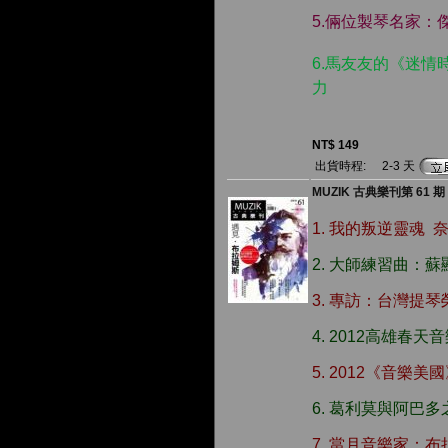
5.倆位製琴名家：
6.馬友友的《迷情時
力
NT$ 149
出貨時程:
2-3 天
MUZIK 古典樂刊第 61 期（
1. 我的叛逆靈魂 
2. 大師練習曲：
3. 專訪：台灣提琴
4. 2012高雄春天
5. 2012《音樂
6. 葛利莫與阿巴多
7. 當月音樂家：布拉姆