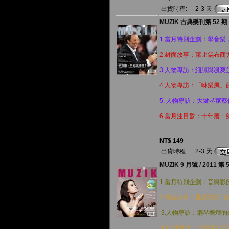
出貨時程:
2-3 天
MUZIK 古典樂刊第 52 期 ( 
1.當月特別企劃：學音樂
2.封面故事：萊比錫布商
3.人物專訪：細膩與颯爽
4.人物專訪：「咻樂風」
5. 人物專訪：大鍵琴家
6.當月注目盤：十年磨一
NT$ 149
出貨時程:
2-3 天
MUZIK 9 月號 / 2011 第 
1.當月特別企劃：音與影
2.封面故事：星樂交輝日月潭
3.人物專訪：鋼琴樂壇的
4.特別報導：台灣電影音