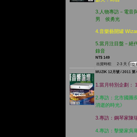
3.人物專訪－電
男 侯勇光
4.音樂藝開罐 Wiza
5.當月注目盤－
錄音
NT$ 149
出貨時程:
2-3 天
MUZIK 12月號 / 2011 第 
1.當月特別企劃： 10
2.專訪：北市國團
消逝的時光》
3.專訪：鋼琴家陳
4.專訪：擊樂家吳