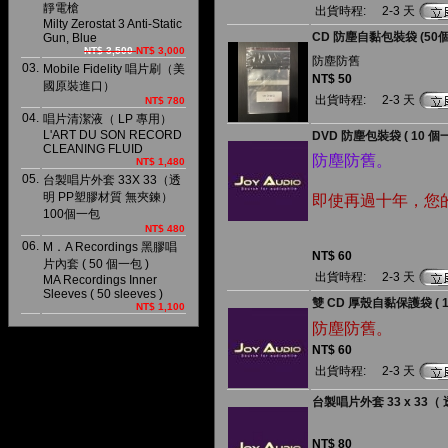
靜電槍
出貨時程:
2-3 天
Milty Zerostat 3 Anti-Static
CD 防塵自黏包裝袋 (50
Gun, Blue
NT$ 3,500
NT$ 3,000
防塵防舊
03.
Mobile Fidelity 唱片刷（美
NT$ 50
國原裝進口）
出貨時程:
2-3 天
NT$ 780
04.
唱片清潔液（ LP 專用）
L'ART DU SON RECORD
DVD 防塵包裝袋 ( 10 個
CLEANING FLUID
防塵防舊。
NT$ 1,480
05.
台製唱片外套 33X 33（透
明 PP塑膠材質 無夾鍊）
即使再過十年，您的
100個一包
NT$ 480
06.
M．A Recordings 黑膠唱
NT$ 60
片內套 ( 50 個一包 )
出貨時程:
2-3 天
MA Recordings Inner
Sleeves ( 50 sleeves )
雙 CD 厚殼自黏保護袋 ( 1
NT$ 1,100
防塵防舊。
NT$ 60
出貨時程:
2-3 天
台製唱片外套 33 x 33（
NT$ 80