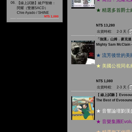
06.
【線上試聽】綾戶智繪：
閃耀（雙層SACD）
★ 精選多首爵
Chie Ayado / SHINE
NT$ 1,080
NT$ 13,280
出貨時程:
2-3 天
「強漢」山姆．麥克連 － 
Mighty Sam McClain -
★ 流芳後世的
★ 美國公視同
NT$ 1,080
出貨時程:
2-3 天
【 線上試聽 】Evosou
The Best of Evosoun
★ 音響論壇劉
★ 音樂集團Evo