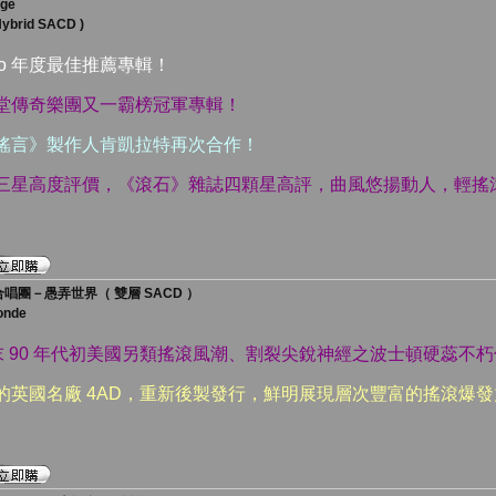
age
Hybrid SACD )
Audio 年度最佳推薦專輯！
人堂傳奇樂團又一霸榜冠軍專輯！
《謠言》製作人肯凱拉特再次合作！
站三星高度評價，《滾石》雜誌四顆星高評，曲風悠揚動人，輕搖
唱團－愚弄世界（ 雙層 SACD ）
onde
年代末 90 年代初美國另類搖滾風潮、割裂尖銳神經之波士頓硬蕊不
的英國名廠 4AD，重新後製發行，鮮明展現層次豐富的搖滾爆