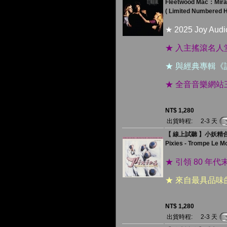
Fleetwood Mac：Mir
( Limited Numbered 
★ 2025 Joy 
★ 入主搖滾名
★ 與經典專輯
★ 全音音樂網
NT$ 1,280
出貨時程:
2-3 天
【 線上試聽 】小妖精合
Pixies - Trompe Le M
★ 引領 80 
★ 來自最具品味
NT$ 1,280
出貨時程:
2-3 天