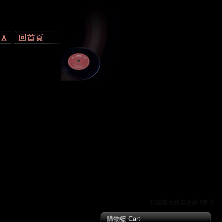
指揮家大植英次與 RR 唱片的
購物籃 Cart