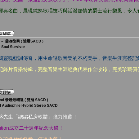
士經典名曲，展現純熟歌唱技巧與活潑熱情的爵士流行樂風，令人
靈魂復興 ( 雙層SACD )
 Soul Survivor
美國靈魂藍調傳奇，用生命謳歌音樂的不朽樂手，音樂生涯完整記
名紀錄片音樂特輯，完整音樂生涯經典代表作全收錄，完美珍藏價
nd 發燒最精選 ( 雙層 SACD )
d Audiophile Hybrid Stereo SACD
漢盛先生「總編私房軟體」強力推薦！
lution成立二十週年紀念大碟！