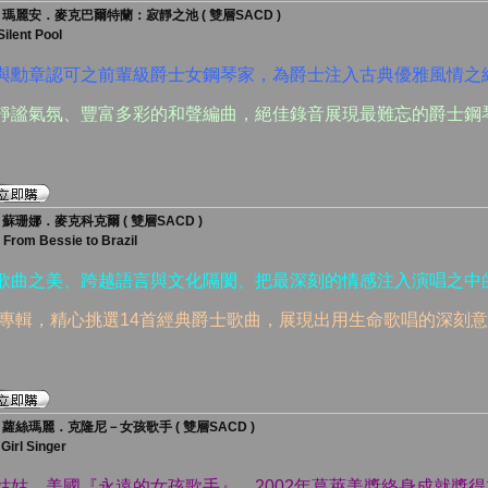
片》瑪麗安．麥克巴爾特蘭：寂靜之池 ( 雙層SACD )
ilent Pool
項與勳章認可之前輩級爵士女鋼琴家，為爵士注入古典優雅風情之
的靜謐氣氛、豐富多彩的和聲編曲，絕佳錄音展現最難忘的爵士鋼
》蘇珊娜．麥克科克爾 ( 雙層SACD )
From Bessie to Brazil
士歌曲之美、跨越語言與文化隔閡、把最深刻的情感注入演唱之中
行之專輯，精心挑選14首經典爵士歌曲，展現出用生命歌唱的深刻
》蘿絲瑪麗．克隆尼－女孩歌手 ( 雙層SACD )
Girl Singer
姑姑、美國『永遠的女孩歌手』、2002年葛萊美獎終身成就獎得