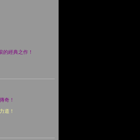
滾的經典之作！
朽傳奇！
發力道！