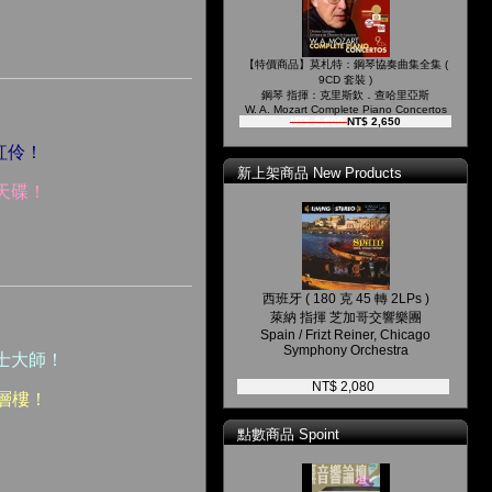
【特價商品】莫札特：鋼琴協奏曲集全集 (
9CD 套裝 )
鋼琴 指揮：克里斯欽．查哈里亞斯
W. A. Mozart Complete Piano Concertos
NT$ 2,800
NT$ 2,650
紅伶！
新上架商品 New Products
天碟！
西班牙 ( 180 克 45 轉 2LPs )
萊納 指揮 芝加哥交響樂團
Spain / Frizt Reiner, Chicago
Symphony Orchestra
士大師！
NT$ 2,080
上層樓！
點數商品 Spoint