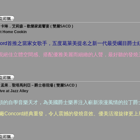
》卡琳．艾莉森－歡樂家庭饗宴 ( 雙層SACD )
et Home Cookin
ncord首推之當家女歌手，五度葛萊美提名之新一代最受矚目爵士
展現絕佳立體空間感、搭配優雅美麗而細緻的人聲，最好聽的發燒
片》孟果．聖塔馬利亞－爵士巷現場 ( 雙層SACD )
ve at Jazz Alley
街頭的自學音樂天才，為美國爵士樂界注入嶄新浪漫風情的拉丁爵
士名廠Concord經典重發，令人震撼的發燒音效、優美活潑旋律更