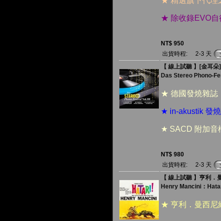
★ 精選旗下代
★ 除收錄EV
NT$ 950
出貨時程:
2-3 天
【 線上試聽 】[金耳朵] 
Das Stereo Phono-Festi
★ 德國發燒雜誌
★ in-akust
★ SACD 附
NT$ 980
出貨時程:
2-3 天
【 線上試聽 】亨利．曼
Henry Mancini：Hatar
★ 亨利．曼西尼