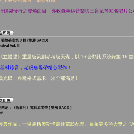
理之頂級發燒錄音，值得收藏！
O自行錄製發行之發燒曲目，亦收錄華納音樂與三盲鼠等知名唱片公
唱盤盛宴第 3 輯 (雙層 SACD)
val Vol. III
《立體聲》重量級策劃參考級天碟，以 16 套類比系統錄製 16 
ik 發燒器材錄音，老虎魚母帶精心製作！
加音檔光碟，各種格式需求一次全部滿足 !
西尼：《哈泰利》電影原聲帶 ( 雙層 SACD )
i!
經典作品，一舉囊括奧斯卡最佳電影配樂、葛萊美多項大獎之 TA