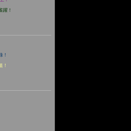
雀躍！
錄！
值！