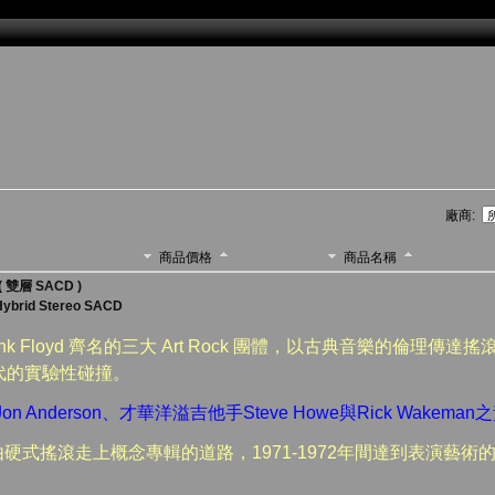
廠商:
商品價格
商品名稱
雙層 SACD )
Hybrid Stereo SACD
Pink Floyd 齊名的三大 Art Rock 團體，以古典音樂的倫理
代的實驗性碰撞。
n Anderson、才華洋溢吉他手Steve Howe與Rick Wakem
由硬式搖滾走上概念專輯的道路，1971-1972年間達到表演藝
。