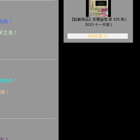
【點數商品】音響論壇 第 326 期 (
經典！
2015 十一月號 )
琴之美！
兌換點數:12
的女伶！
意涵！
主！