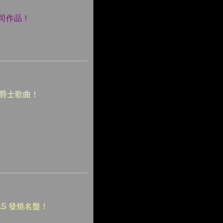
司作品！
首爵士歌曲！
S 發燒名盤！