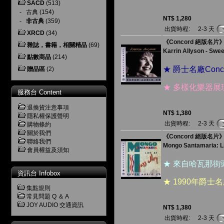
SACD
(513)
-
古典
(154)
NT$ 1,280
-
非古典
(359)
出貨時程:
2-3 天
XRCD
(34)
《Concord 絕版名片
雜誌，書籍，相關精品
(69)
Karrin Allyson - Swe
點數商品
(214)
★ 爵士名廠Co
贈品區
(2)
★ 多樣化樂器
服務台 Content
退換貨注意事項
NT$ 1,380
隱私權保護聲明
出貨時程:
2-3 天
購物條約
關於我們
《Concord 絕版名
聯絡我們
Mongo Santamaria: Li
會員權益及須知
★ 來自哈瓦那
資訊台 Infobox
★ 1990年爵
集點規則
常見問題 Q ＆ A
JOY AUDIO 交通資訊
NT$ 1,380
出貨時程:
2-3 天