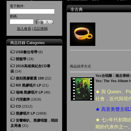
電子郵件:
非古典
密碼:
加入會員
|
忘記密碼
商品目錄 Categories
USB數位母帶
(6)
開盤帶
(18)
2016高雄展紀念CD專
商品排序方式
區
(14)
Yes合唱團：概念專輯 ( 
復刻黑膠嚴選 100
(22)
Yes: The Yes Album 
RR 黑膠唱片 LP
(21)
★ 與 Queen、
瑞鳴 黑膠唱片 LP
(46)
社會，近代與現
代理廠牌
(1816)
CD
(2312)
★ 高音美聲主唱Jo
黑膠唱片 LP
(1869)
★ 七○年代初期
音響喇叭、黑膠唱盤，唱頭
及周邊
(31)
期的代表作之一