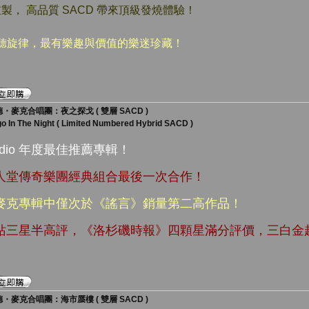
重製， 高品質 SACD 帶來頂級發燒體驗！
動聽旋律，最有樂趣與價值的樂迷珍藏！
・麥克合唱團：夜之探戈 ( 雙層 SACD )
 In The Night ( Limited Numbered Hybrid SACD )
 Audio 年度最佳推薦專輯！
名人堂傳奇樂團經典組合最後一次合作！
・麥克專輯中僅次於《謠言》銷量第二高作品！
網站三星半高評，《洛杉磯時報》四顆星滿分評價，三白金
・麥克合唱團：海市蜃樓 ( 雙層 SACD )