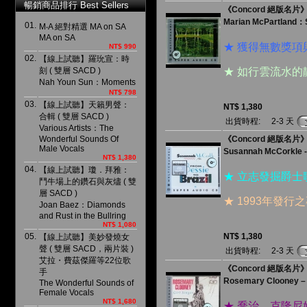
暢銷商品排行 Best Sellers
《Concord 絕版名
Marian McPartland：S
01.
M‧A 絕對精選 MA on SA
MA on SA
★ 獲得無數獎
NT$ 990
02.
【線上試聽】羅玧宣：時
刻 ( 雙層 SACD )
★ 如行雲流水
Nah Youn Sun：Moments
NT$ 798
03.
【線上試聽】天籟男聲：
NT$ 1,380
合輯 ( 雙層 SACD )
出貨時程:
2-3 天
Various Artists：The
Wonderful Sounds Of
《Concord 絕版名片
Male Vocals
Susannah McCorkle - 
NT$ 1,380
04.
【線上試聽】瓊．拜雅：
★ 立志發掘爵
鬥牛場上的鑽石與灰燼 ( 雙
層 SACD )
★ 1993年發
Joan Baez：Diamonds
and Rust in the Bullring
NT$ 1,080
05.
NT$ 1,380
【線上試聽】美妙發燒女
聲 ( 雙層 SACD，兩片裝 )
出貨時程:
2-3 天
艾拉・費茲傑羅等22位歌
《Concord 絕版名片
手
Rosemary Clooney ‎– 
The Wonderful Sounds of
Female Vocals
NT$ 1,680
★ 喬治．克隆尼