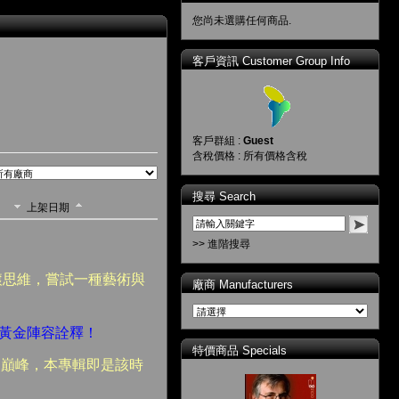
您尚未選購任何商品.
客戶資訊 Customer Group Info
客戶群組 :
Guest
含稅價格 : 所有價格含稅
搜尋 Search
上架日期
>> 進階搜尋
傳達搖滾思維，嘗試一種藝術與
廠商 Manufacturers
an之黃金陣容詮釋！
特價商品 Specials
術的巔峰，本專輯即是該時