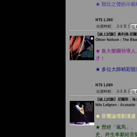
★ 類比之聲的示
NT$ 1,380
出貨時程:
2-3 天
【線上試聽】奧利佛‧尼爾森
Oliver Nelson：The Blue
★ 集大樂團領導
才！
★ 多位大師精彩
NT$ 1,080
出貨時程:
2-3 天
【線上試聽】尼爾斯．洛夫格
Nils Lofgren：Acoustic 
★ 音響論壇劉漢
★ 歷經「瘋馬」
史、終生奉獻給音