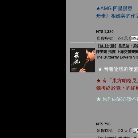
★AMG 四星讚譽
步走》相媲美的作
NT$ 1,380
出貨時程:
2-3 天
【線上試聽】呂思清：梁祝 (
陳燮陽 指揮 上海交響樂
The Butterfly Lovers Vi
★ 音響論壇劉漢
★ 有「東方帕格
鍊後終於錄下的終
★ 原作曲家亦讚
NT$ 798
出貨時程:
2-3 天