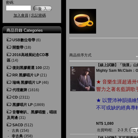
密碼:
加入會員
|
忘記密碼
商品目錄 Categories
USB數位母帶
(6)
開盤帶
(18)
2016高雄展紀念CD專
商品排序方式
區
(14)
【線上試聽】「強漢」山姆．
復刻黑膠嚴選 100
(22)
Mighty Sam McClain：Gi
RR 黑膠唱片 LP
(21)
★ 音樂生涯超過
瑞鳴 黑膠唱片 LP
(46)
響力之著名藍調歌
代理廠牌
(1816)
CD
(2311)
★ 以豐沛神韻描
黑膠唱片 LP
(1869)
不可或缺的經典專
音響喇叭、黑膠唱盤，唱頭
及周邊
(31)
NT$ 1,080
SACD
(512)
出貨時程:
2-3 天
-
古典
(154)
-
非古典
(358)