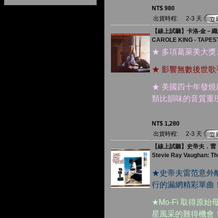
NT$ 980
出貨時程:
2-3 天
【線上試聽】卡洛‧金－織錦
CAROLE KING - TAPES
★ 多項葛萊美大獎、
★ 影響無數後世
★ 美國四十年發燒廠牌
類比韻味的音質重
NT$ 1,280
出貨時程:
2-3 天
【線上試聽】史帝夫．雷
Stevie Ray Vaughan: Th
★史帝夫雷范意外
行的漏網精彩單曲
★Mo-Fi 取得原
星風采的難得機會