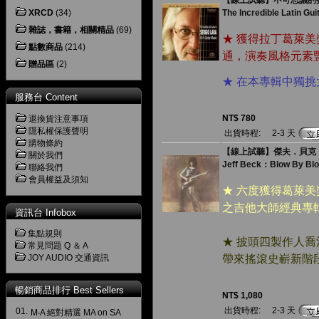
【線上試聽】不可思議的拉丁
XRCD
(34)
The Incredible Latin Gui
雜誌，書籍，相關精品
(69)
★ 獲得拉丁葛萊
點數商品
(214)
通，演奏風格元素
贈品區
(2)
★ 在本專輯中獨
服務台 Content
NT$ 780
退換貨注意事項
隱私權保護聲明
出貨時程:
2-3 天
購物條約
【線上試聽】傑夫．貝克：神乎
關於我們
Jeff Beck：Blow By Bl
聯絡我們
會員權益及須知
★ 六度獲得葛萊
之吉他大師經典專
資訊台 Infobox
集點規則
★ 披頭四製作人
常見問題 Q ＆ A
JOY AUDIO 交通資訊
帶來搖滾史嶄新階
暢銷商品排行 Best Sellers
NT$ 1,080
出貨時程:
2-3 天
01.
M‧A 絕對精選 MA on SA