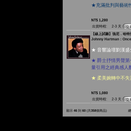
★充滿批判與藝術
NT$ 1,280
出貨時程:
2-3 天
【線上試聽】強尼．哈特曼：
Johnny Hartman：Once I
★ 音響論壇劉漢
★ 爵士抒情男聲第
量引用之經典感人
★ 柔美婉轉中不
NT$ 1,080
出貨時程:
2-3 天
顯示
46
到
60
(共
358
個商品)
總