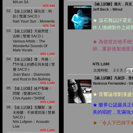
MA on SA
【線上試聽】傑夫．貝克：纏繞
NT$ 990
Jeff Beck：Wired
02.
【線上試聽】羅玧宣：時
刻 ( 雙層 SACD )
★ 滾石雜誌評選
Nah Youn Sun：Moments
NT$ 798
作人擔綱製作之絕
03.
【線上試聽】天籟男聲：
合輯 ( 雙層 SACD )
Various Artists：The
★ 為後世吉他手
Wonderful Sounds Of
師，重新後製感受
Male Vocals
NT$ 1,380
04.
【線上試聽】瓊．拜雅：
NT$ 1,080
鬥牛場上的鑽石與灰燼 ( 雙
層 SACD )
出貨時程:
2-3 天
Joan Baez：Diamonds
【線上試聽】凡妮莎．斐南
and Rust in the Bullring
NT$ 1,080
Vanessa Fernandez - U
05.
【線上試聽】綾戶智繪：
閃耀（雙層SACD）
★ 音響論壇劉漢
Chie Ayado / SHINE
NT$ 1,080
★ 樂界公認最具
06.
【線上試聽】尼爾斯．洛
美的唱腔，充滿強
夫格蘭：不插電現場 ( 雙層
SACD )
Nils Lofgren：Acoustic
★「令人下巴掉下來
Live
NT$ 1,080