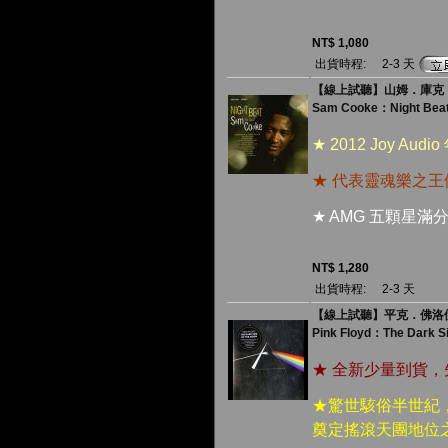
NT$ 1,080
出貨時程:
2-3 天
【線上試聽】山姆．庫克：
Sam Cooke：Night Bea
★ 2012 Joy A
★ 代表靈魂樂之
★ AMG 五顆星滿
NT$ 1,280
出貨時程:
2-3 天
【線上試聽】平克．佛洛伊德
Pink Floyd：The Dark S
★ 全新少量到貨
★驚世駭俗半世紀
奠定搖滾天團地位