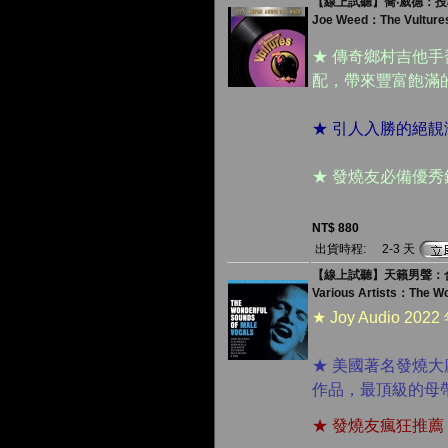
【線上試聽】喬‧威德：投機
Joe Weed：The Vulture
★ 傳奇鄉村吉他
配，帶來豐富飽滿
★ 引人入勝的絕
★ 發燒友必備優
NT$ 880
出貨時程:
2-3 天
【線上試聽】天籟男聲：合輯 
Various Artists：The Wo
★ Joy Audio 
★ 美國著名發燒
作品，最頂級的母
★ 發燒友瘋狂推