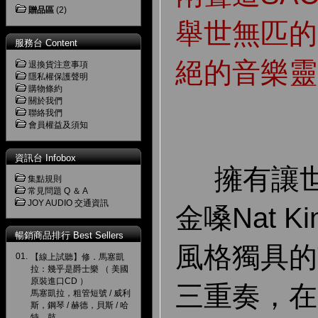
贈品區
(2)
舉世無匹的
服務台 Content
絕的音樂靈
退換貨注意事項
隱私權保護聲明
購物條約
關於我們
聯絡我們
會員權益及須知
資訊台 Infobox
擁有讓世
集點規則
常見問題 Q ＆ A
JOY AUDIO 交通資訊
金嗓Nat Ki
暢銷商品排行 Best Sellers
風格獨具的The
01.
【線上試聽】修．馬塞凱
拉：幾乎是爵士樂 （ 美國
原裝進口CD ）
三重奏，在
馬塞凱拉，粗管短號 / 威利
斯，鋼琴 / 赫德，貝斯 / 哈
特，鼓