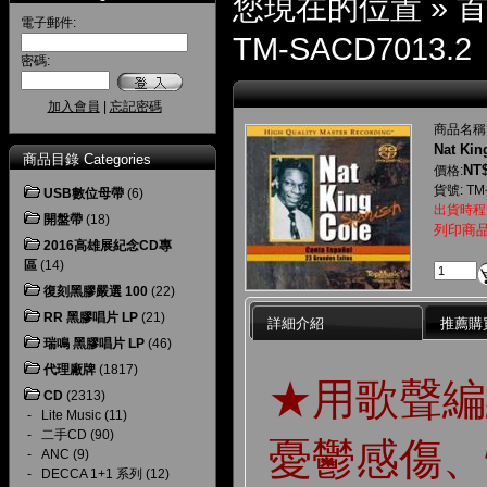
您現在的位置 »
電子郵件:
TM-SACD7013.2
密碼:
加入會員
|
忘記密碼
商品名稱
Nat Kin
商品目錄 Categories
NT$
價格:
貨號: TM
USB數位母帶
(6)
出貨時程
開盤帶
(18)
列印商
2016高雄展紀念CD專
區
(14)
復刻黑膠嚴選 100
(22)
RR 黑膠唱片 LP
(21)
詳細介紹
推薦購
瑞鳴 黑膠唱片 LP
(46)
代理廠牌
(1817)
★用歌聲編
CD
(2313)
-
Lite Music
(11)
-
二手CD
(90)
憂鬱感傷、
-
ANC
(9)
-
DECCA 1+1 系列
(12)