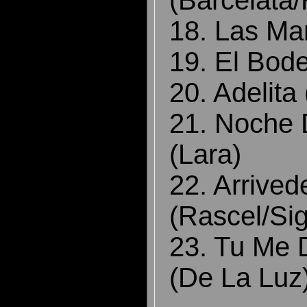
18. Las Man
19. El Bod
20. Adelita 
21. Noche
(Lara)
22. Arrive
(Rascel/Si
23. Tu Me De
(De La Luz