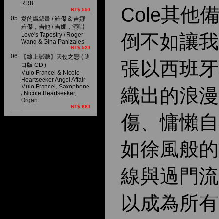
RR8
Cole其
NT$ 550
05.
愛的織錦畫 / 羅傑 & 吉娜
羅傑，吉他 / 吉娜，演唱
倒不如讓我
Love's Tapestry / Roger
Wang & Gina Panizales
NT$ 520
06.
【線上試聽】天使之戀 ( 進
張以西班牙
口版 CD )
Mulo Francel & Nicole
Heartseeker Angel Affair
Mulo Francel, Saxophone
織出的浪漫
/ Nicole Heartseeker,
Organ
NT$ 680
傷、慵懶自
如徐風般的
線與過門流
以成為所有