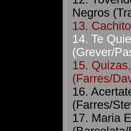
Negros (Tr
13. Cachit
14. Te Quie
(Grever/Pa
15. Quizas
(Farres/Dav
16. Acerta
(Farres/Ste
17. Maria 
(Barcelata/