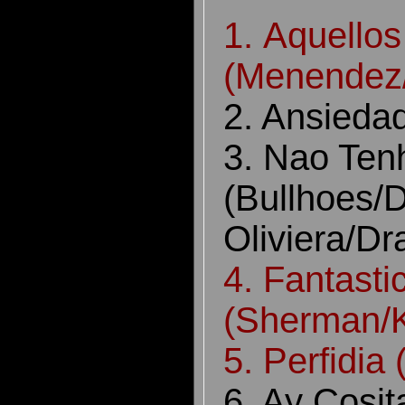
1. Aquello
(Menendez/
2. Ansieda
3. Nao Ten
(Bullhoes/
Oliviera/Dr
4. Fantasti
(Sherman/K
5. Perfidia
6. Ay Cosit