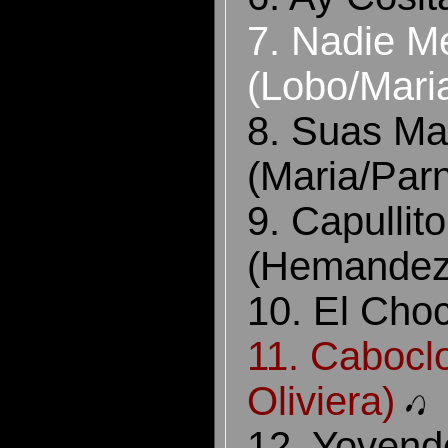
7. Nadie 
(Lobo/Maria
8. Suas M
(Maria/Par
9. Capullito
(Hemandez
10. El Choc
11. Cabocl
Oliviera)
12. Yovend