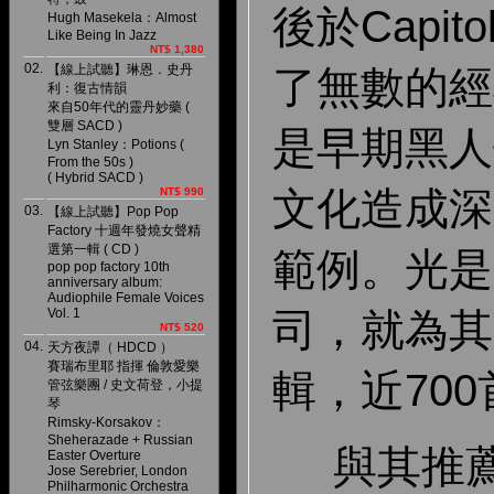
後於Capit
Hugh Masekela：Almost
Like Being In Jazz
NT$ 1,380
02.
【線上試聽】琳恩．史丹
了無數的經
利：復古情韻
來自50年代的靈丹妙藥 (
雙層 SACD )
是早期黑人
Lyn Stanley：Potions (
From the 50s )
( Hybrid SACD )
文化造成深
NT$ 990
03.
【線上試聽】Pop Pop
Factory 十週年發燒女聲精
選第一輯 ( CD )
範例。光是C
pop pop factory 10th
anniversary album:
Audiophile Female Voices
Vol. 1
司，就為其
NT$ 520
04.
天方夜譚（ HDCD ）
賽瑞布里耶 指揮 倫敦愛樂
輯，近70
管弦樂團 / 史文荷登，小提
琴
Rimsky-Korsakov：
Sheherazade + Russian
與其推薦您N
Easter Overture
Jose Serebrier, London
Philharmonic Orchestra