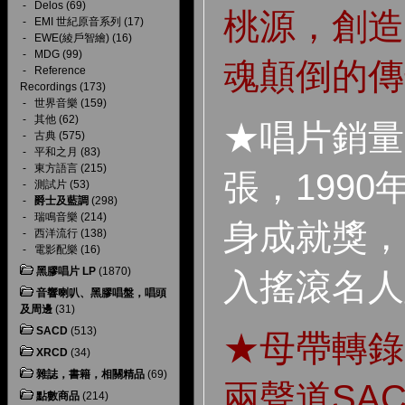
-
Delos
(69)
桃源，創造
-
EMI 世紀原音系列
(17)
-
EWE(綾戶智繪)
(16)
-
MDG
(99)
魂顛倒的傳
-
Reference
Recordings
(173)
-
世界音樂
(159)
-
其他
(62)
★唱片銷量
-
古典
(575)
-
平和之月
(83)
-
東方語言
(215)
張，199
-
測試片
(53)
-
爵士及藍調
(298)
-
瑞鳴音樂
(214)
身成就獎，
-
西洋流行
(138)
-
電影配樂
(16)
黑膠唱片 LP
(1870)
入搖滾名人
音響喇叭、黑膠唱盤，唱頭
及周邊
(31)
SACD
(513)
★母帶轉錄
XRCD
(34)
雜誌，書籍，相關精品
(69)
兩聲道SA
點數商品
(214)