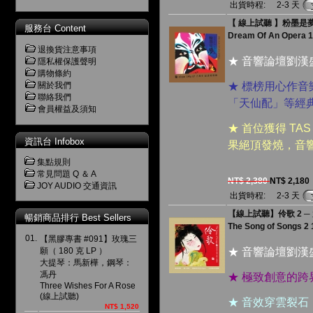
出貨時程:
2-3 天
【 線上試聽 】粉墨是夢 ( 1
服務台 Content
Dream Of An Opera 
退換貨注意事項
★ 音響論壇劉
隱私權保護聲明
購物條約
關於我們
★ 標榜用心作
聯絡我們
「天仙配」等經
會員權益及須知
★ 首位獲得 T
資訊台 Infobox
果絕頂發燒，音
集點規則
常見問題 Q ＆ A
NT$ 2,380
NT$ 2,180
JOY AUDIO 交通資訊
出貨時程:
2-3 天
【線上試聽】伶歌 2 ─ 大江
暢銷商品排行 Best Sellers
The Song of Songs 2
01.
【黑膠專書 #091】玫瑰三
願（ 180 克 LP ）
★ 音響論壇劉
大提琴：馬新樺，鋼琴：
馮丹
★ 極致創意的
Three Wishes For A Rose
(線上試聽)
★ 音效穿雲裂
NT$ 1,520