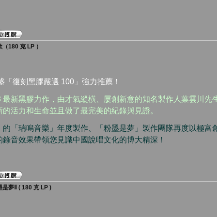
180 克 LP ）
盛「復刻黑膠嚴選 100」強力推薦！
008 最新黑膠力作，由才氣縱橫、屢創新意的知名製作人葉雲川
新的活力和生命並且做了最完美的紀錄與見證。
」的「瑞鳴音樂」年度製作、「粉墨是夢」製作團隊再度以極富
的錄音效果帶領您見識中國說唱文化的博大精深！
Ⅱ ( 180 克 LP )