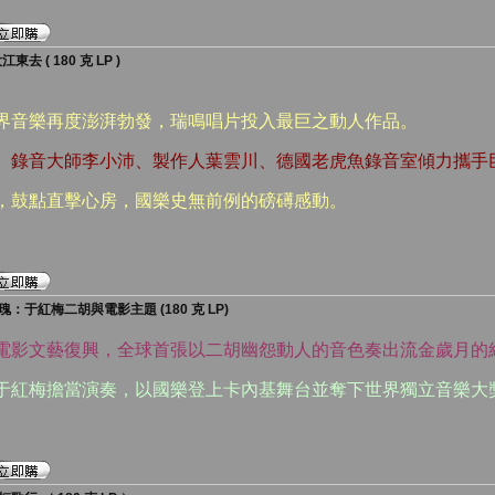
 ( 180 克 LP )
跨界音樂再度澎湃勃發，瑞鳴唱片投入最巨之動人作品。
華、錄音大師李小沛、製作人葉雲川、德國老虎魚錄音室傾力攜手
石，鼓點直擊心房，國樂史無前例的磅礡感動。
于紅梅二胡與電影主題 (180 克 LP)
國電影文藝復興，全球首張以二胡幽怨動人的音色奏出流金歲月的
」于紅梅擔當演奏，以國樂登上卡內基舞台並奪下世界獨立音樂大