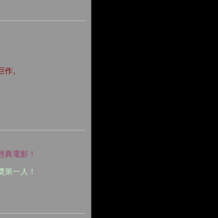
巨作。
經典電影！
獎第一人！