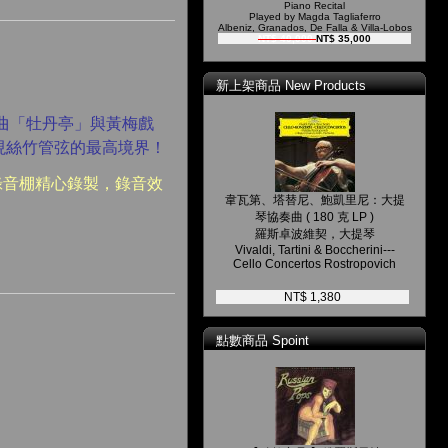
Piano Recital
Played by Magda Tagliaferro
Albeniz, Granados, De Falla & Villa-Lobos
NT$ 40,000
NT$ 35,000
新上架商品 New Products
曲「牡丹亭」與黃梅戲
現絲竹管弦的最高境界！
平米錄音棚精心錄製，錄音效
韋瓦第、塔替尼、鮑凱里尼：大提
琴協奏曲 ( 180 克 LP )
羅斯卓波維契，大提琴
Vivaldi, Tartini & Boccherini---
Cello Concertos Rostropovich
NT$ 1,380
點數商品 Spoint