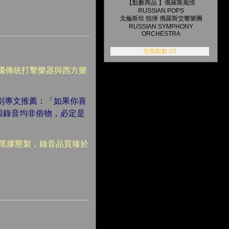
【點數商品 】俄羅斯風情
RUSSIAN POPS
戈倫斯坦 指揮 俄羅斯交響樂團
RUSSIAN SYMPHONY
ORCHESTRA
兌換點數:15
國傳統打擊樂器與西方樂
期特別專文推薦：「如果你喜
與錄音均非俗物，必定是
級黑膠壓製，錄音品質臻於