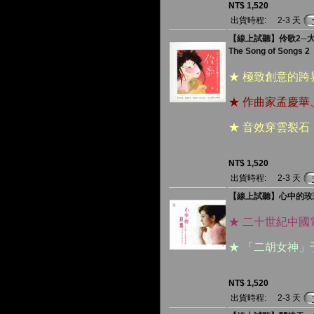
NT$ 1,520
出貨時程:
2-3 天
【線上試聽】伶歌2─大江東去
The Song of Songs 2
★ 極致創意的
★ 作曲家孟慶
★ 音效穿雲裂
NT$ 1,520
出貨時程:
2-3 天
【線上試聽】心中的玫瑰：
★ 二十世紀中
★ 「二胡女神
NT$ 1,520
出貨時程:
2-3 天