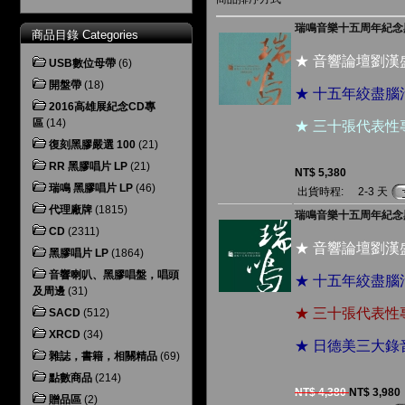
瑞鳴音樂十五周年紀念黑膠
商品目錄 Categories
★ 音響論壇劉
USB數位母帶
(6)
開盤帶
(18)
★ 十五年絞盡
2016高雄展紀念CD專
區
(14)
★ 三十張代表
復刻黑膠嚴選 100
(21)
RR 黑膠唱片 LP
(21)
NT$ 5,380
瑞鳴 黑膠唱片 LP
(46)
出貨時程:
2-3 天
代理廠牌
(1815)
瑞鳴音樂十五周年紀念黑膠
CD
(2311)
★ 音響論壇劉
黑膠唱片 LP
(1864)
音響喇叭、黑膠唱盤，唱頭
★ 十五年絞盡
及周邊
(31)
★ 三十張代表
SACD
(512)
XRCD
(34)
★ 日德美三大
雜誌，書籍，相關精品
(69)
點數商品
(214)
NT$ 4,380
NT$ 3,980
贈品區
(2)