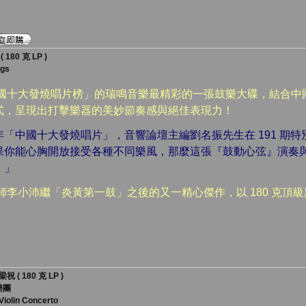
80 克 LP )
ngs
中國十大發燒唱片榜」的瑞鳴音樂最精彩的一張鼓樂大碟，結合中
式，呈現出打擊樂器的美妙節奏感與絕佳表現力！
05 年「中國十大發燒唱片」，音響論壇主編劉名振先生在 191 
果你能心胸開放接受各種不同樂風，那麼這張『鼓動心弦』演奏
。」
師李小沛繼「炎黃第一鼓」之後的又一精心傑作，以 180 克頂
 180 克 LP )
樂團
Violin Concerto