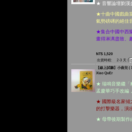
★ 音響論壇劉漢
★十曲中國戲曲
氣勢磅礡的絕佳
★集合中國中西
畫得淋漓盡致、
NT$ 1,520
出貨時程:
2-3 天
【線上試聽】小曲兒 ( 18
Xiao QuEr
★ 瑞鳴音樂繼「
孟慶華巧手改編
★ 國際級名家
的打擊樂器，演
★ 母帶後期製