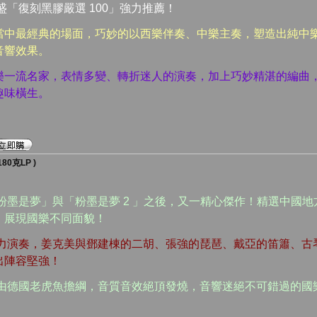
盛「復刻黑膠嚴選 100」強力推薦！
當中最經典的場面，巧妙的以西樂伴奏、中樂主奏，塑造出純中
音響效果。
樂一流名家，表情多變、轉折迷人的演奏，加上巧妙精湛的編曲
趣味橫生。
0克LP )
粉墨是夢」與「粉墨是夢 2 」之後，又一精心傑作！精選中國
，展現國樂不同面貌！
傾力演奏，姜克美與鄧建棟的二胡、張強的琵琶、戴亞的笛簫、古
出陣容堅強！
作由德國老虎魚擔綱，音質音效絕頂發燒，音響迷絕不可錯過的國