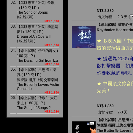
02.
【黑膠專書 #042】伶歌
（180 克 LP ）
NT$ 2,380
The Song of Songs
(線上試聽)
出貨時程:
2-3 天
NT$ 1,520
【線上試聽】鼓動心弦 ( 1
03.
【黑膠專書 #043】粉墨是
Rhythmize Heartstri
夢Ⅱ ( 180 克 LP )
Dream of An Opera II
★ 多次入圍「
( 線上試聽 )
NT$ 1,520
器的靈活編曲方
04.
【線上試聽】伊豆的舞女 (
180 克 LP )
★ 獲選為 20
The Dancing Girl from Izu
NT$ 1,520
歡打擊樂器，如
05.
【線上試聽】呂思清：梁
你要收藏的專輯
祝 ( 180 克 LP )
陳燮陽 指揮 上海交響樂團
★ 中國頂尖錄音
The Butterfly Lovers Violin
Concerto
完美！
NT$ 1,850
06.
【線上試聽】伶歌2─大江
東去 ( 180 克 LP )
NT$ 1,850
The Song of Songs 2
NT$ 1,520
出貨時程:
2-3 天
【線上試聽】呂思清：梁祝 (
陳燮陽 指揮 上海交響
The Butterfly Lovers 