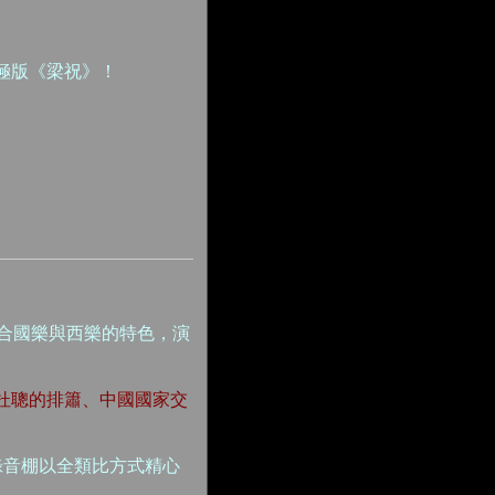
極版《梁祝》！
融合國樂與西樂的特色，演
杜聰的排簫、中國國家交
平米錄音棚以全類比方式精心