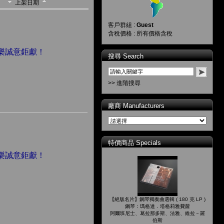
上架日期
客戶群組 :
Guest
含稅價格 : 所有價格含稅
音樂誠意鉅獻！
搜尋 Search
>> 進階搜尋
廠商 Manufacturers
特價商品 Specials
音樂誠意鉅獻！
【絕版名片】鋼琴獨奏曲選輯 ( 180 克 LP )
鋼琴：瑪格達．塔格莉雅費蘿
阿爾班尼士、葛拉那多斯、法雅、維拉－羅
伯斯