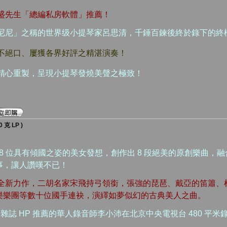
漢盛先生「總編私房軟體」推薦！
格尼尼」之稱的世界级小提琴家呂思清，千錘百鍊後終於錄下的終
讚不絕口、屢獲各界好評之精湛演奏！
虎魚精心重製，呈現小提琴發燒美聲之極致！
克 LP )
 8 位具有傾國之姿的美女發想，創作出 8 段絕美的原創樂曲，
事，讓人讚嘆不已！
有全新力作，二胡名家宋飛持弓領銜，張強的琵琶、戴亞的笛簫、
樂樂團等數十位國手連袂，演繹如夢似幻的古典美人之曲。
AS 雜誌 HP 推薦的華人錄音師李小沛在北京中央電視台 480 