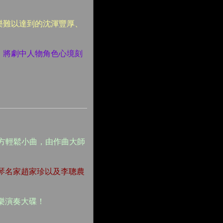
樂難以達到的沈渾豐厚、
，將劇中人物角色心境刻
地方輕鬆小曲，由作曲大師
琴名家趙家珍以及李聰農
樂演奏大碟！