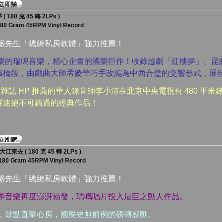
80 克 45 轉 2LPs )
180 Gram 45RPM Vinyl Record
漢盛先生「總編私房軟體」強力推薦！
音樂的瑞鳴音樂，精心企畫的國樂巨作！收錄越劇「紅樓夢」、昆
典橋段，由戲曲大師孟慶華巧手改編為中西合璧的交響形式，展
AS 雜誌 HP 推薦的華人錄音師李小沛在北京中央電視台 480 
響迷絕不可錯過的經典作品！
東去 ( 180 克 45 轉 2LPs )
 180 Gram 45RPM Vinyl Record
漢盛先生「總編私房軟體」強力推薦！
跨界音樂再度澎湃勃發，瑞鳴唱片投入最巨之動人作品。
石，鼓點直擊心房，國樂史無前例的磅礡感動。