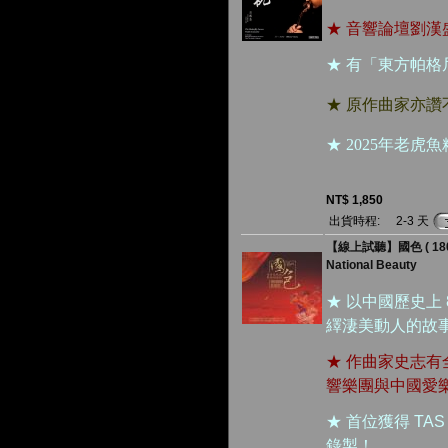
★ 音響論壇劉
★ 有「東方帕
★ 原作曲家亦
★ 2025年老
NT$ 1,850
出貨時程:
2-3 天
【線上試聽】國色 ( 180 
National Beauty
★ 以中國歷史上
繹淒美動人的故
★ 作曲家史志
響樂團與中國愛
★ 首位獲得 T
錄製！