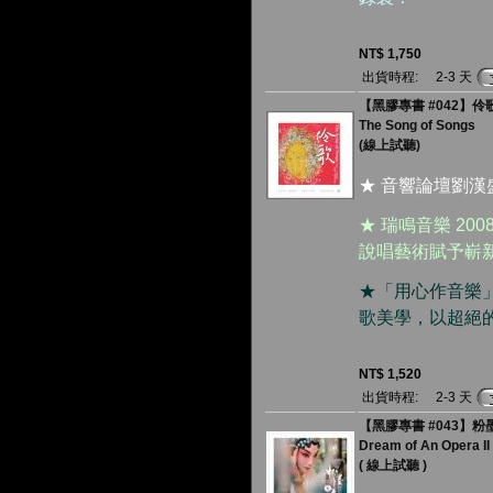
NT$ 1,750
出貨時程:
2-3 天
【黑膠專書 #042】伶歌（
The Song of Songs
(線上試聽)
★ 音響論壇劉漢
★ 瑞鳴音樂 2
說唱藝術賦予嶄
★「用心作音樂
歌美學，以超絕
NT$ 1,520
出貨時程:
2-3 天
【黑膠專書 #043】粉墨是夢
Dream of An Opera II
( 線上試聽 )