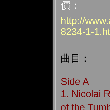
價：
http://www.
8234-1-1.h
曲目：
Side A
1. Nicolai
of the Tum