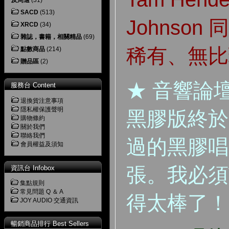
及周邊
(31)
SACD
(513)
Johnso
XRCD
(34)
雜誌，書籍，相關精品
(69)
稀有、無比
點數商品
(214)
贈品區
(2)
★ 音響論壇
服務台 Content
退換貨注意事項
隱私權保護聲明
黑膠版終於
購物條約
關於我們
聯絡我們
過的黑膠唱
會員權益及須知
張。我必須說
資訊台 Infobox
集點規則
常見問題 Q ＆ A
得太棒了！
JOY AUDIO 交通資訊
暢銷商品排行 Best Sellers