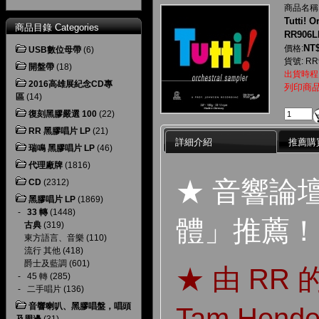
商品名稱
Tutti! 
商品目錄 Categories
RR906L
NT$
價格:
USB數位母帶
(6)
貨號: RR
開盤帶
(18)
出貨時程
2016高雄展紀念CD專
列印商
區
(14)
復刻黑膠嚴選 100
(22)
RR 黑膠唱片 LP
(21)
詳細介紹
推薦購
瑞鳴 黑膠唱片 LP
(46)
代理廠牌
(1816)
★ 音響論
CD
(2312)
黑膠唱片 LP
(1869)
-
33 轉
(1448)
體」推薦！
古典
(319)
東方語言、音樂
(110)
流行 其他
(418)
爵士及藍調
(601)
★ 由 R
-
45 轉
(285)
-
二手唱片
(136)
音響喇叭、黑膠唱盤，唱頭
Tam Hend