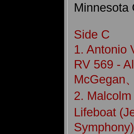
Minnesota 
Side C
1. Antonio 
RV 569 - Al
McGegan、P
2. Malcol
Lifeboat (
Symphony