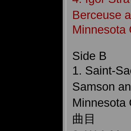
Berceuse a
Minnesota 
Side B
1. Saint-S
Samson and
Minnesot
曲目