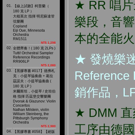
★ RR 
01.
【線上試聽】柯普蘭（
180 克 LP ）
大植英次 指揮 明尼蘇達管
樂段，音響
弦樂團
Copland
Eiji Oue, Minnesota
本的全能火
Orchestra
RM1511
NT$ 1,298
02.
全體齊奏！( 180 克 2LPs )
Tutti! Orchestral Sampler
★ 發燒樂
Reference Recordings
RR906LP
NT$ 2,080
03.
【黑膠專書 #017】德弗札
Referenc
克：小提琴協奏曲 + 葛拉
茲諾夫：小提琴協奏曲 (
180 克 LP )
銷作品，L
米爾斯坦，小提琴 / 史坦伯
格 指揮 匹茲堡交響樂團
Dvorak & Glazunov: Violin
Concertos
★ DMM
Nathan Milstein, violin
William Steinberg, the
Pittsburgh Symphony
Orchestra
工序由德國老
NT$ 2,980
04.
【黑膠專書 #058】【絕版