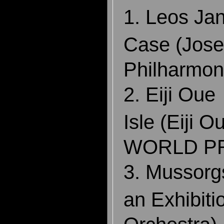
1. Leos J
Case (Jose
Philharmon
2. Eiji Ou
Isle (Eiji
WORLD P
3. Mussorg
an Exhibit