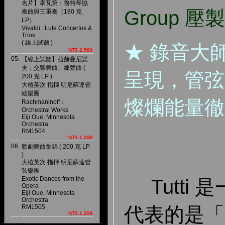
名片】韋瓦第：魯特琴協
Group 壓
奏曲與三重奏（180 克
LP）
Vivaldi : Lute Concertos &
Trios
( 線上試聽 )
★ 錄音大
NT$ 2,580
05.
【線上試聽】拉赫曼尼諾
夫：交響舞曲、練聲曲 (
呈現，管弦
200 克 LP )
大植英次 指揮 明尼蘇達管
絃樂團
燦爛能量徹
Rachmaninoff：
Orchestral Works
Eiji Oue, Minnesota
Orchestra
RM1504
NT$ 1,298
06.
歌劇舞曲集錦 ( 200 克 LP
)
大植英次 指揮 明尼蘇達管
弦樂團
Exotic Dances from the
Tutti
Opera
Eiji Oue, Minnesota
Orchestra
RM1505
代表的是「
NT$ 1,298