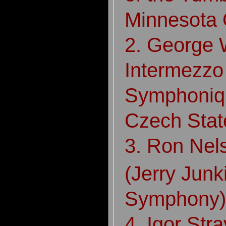
Minnesota 
2. George 
Intermezzo
Symphoniq
Czech Stat
3. Ron Nel
(Jerry Jun
Symphony
4. Igor Str