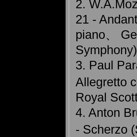
2. W.A.Moz
21 - Andan
piano、 Ge
Symphony
3. Paul Pa
Allegretto
Royal Scott
4. Anton 
- Scherzo