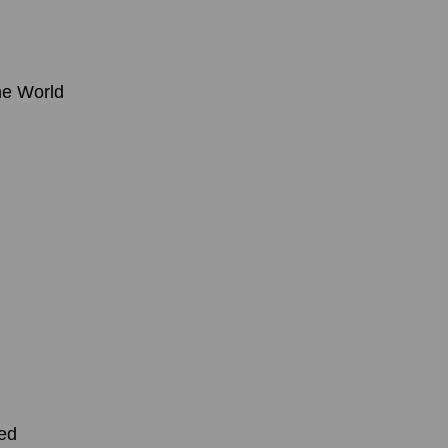
he World
eed