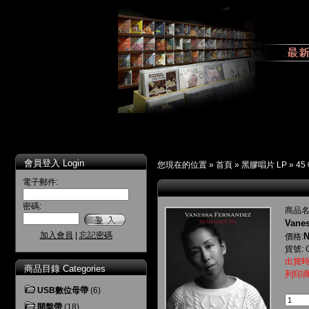
會員登入 Login
您現在的位置 »
首頁
»
黑膠唱片 LP
»
45
電子郵件:
密碼:
商品名
Vane
加入會員
|
忘記密碼
N
價格:
貨號: 
出貨時
商品目錄 Categories
列印
USB數位母帶
(6)
開盤帶
(18)