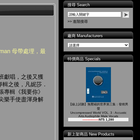
搜尋 Search
>> 進階搜尋
廠商 Manufacturers
undman 母帶處理，最
特價商品 Specials
班獻唱，之後又獲
人專輯之後，凡妮莎．
張專輯《我要你》
尖樂手使盡渾身解
【線上試聽】無壓縮的世界第三集：發燒男
聲
Uncompressed World VOL. 3 : Accustic
Arts Audiophile Male Vocals
NT$ 1,350
NT$ 1,280
新上架商品 New Products