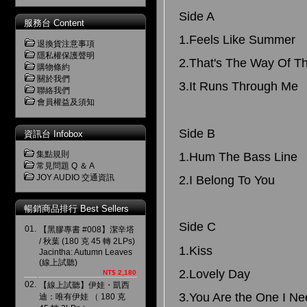
Side A
服務台 Content
1.Feels Like Summer
退換貨注意事項
隱私權保護聲明
2.That's The Way Of T
購物條約
關於我們
3.It Runs Through Me
聯絡我們
會員權益及須知
Side B
資訊台 Infobox
集點規則
1.Hum The Bass Line
常見問題 Q ＆ A
JOY AUDIO 交通資訊
2.I Belong To You
暢銷商品排行 Best Sellers
Side C
01.
【黑膠專書 #008】潔辛塔
/ 秋葉 (180 克 45 轉 2LPs)
1.Kiss
Jacintha: Autumn Leaves
(線上試聽)
2.Lovely Day
NT$ 2,180
02.
【線上試聽】伊娃・凱西
3.You Are the One I N
迪：唯有伊娃 （ 180 克