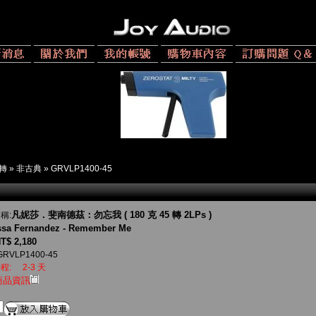
 轉
»
非古典
»
GRVLP1400-45
凡妮莎．斐南德茲：勿忘我 ( 180 克 45 轉 2LPs )
稱:
ssa Fernandez - Remember Me
T$ 2,180
GRVLP1400-45
程:
2-3 天
商品資訊