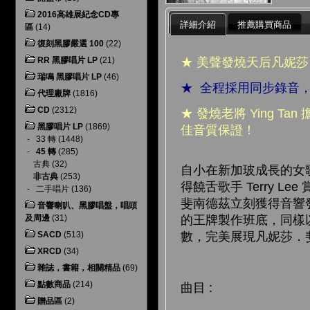
2016高雄展紀念CD專
詳細介紹
推薦購買商品
區
(14)
復刻黑膠嚴選 100
(22)
★ 美聲發燒天后凡妮
RR 黑膠唱片 LP
(21)
瑞鳴 黑膠唱片 LP
(46)
★ 全程採用同步錄音
代理廠牌
(1816)
CD
(2312)
★ 發燒老將 Ying Tan
黑膠唱片 LP
(1869)
佳音質保證！
-
33 轉
(1448)
-
45 轉
(285)
古典
(32)
自小在新加玻成長的女
非古典
(253)
得饒舌歌手 Terry
-
二手唱片
(136)
斐南德茲立刻獲得音響
音響喇叭、黑膠唱盤，唱頭
及周邊
(31)
的王牌製作班底，同樣
SACD
(513)
數，完美展現凡妮莎．
XRCD
(34)
雜誌，書籍，相關精品
(69)
點數商品
(214)
曲目 :
贈品區
(2)