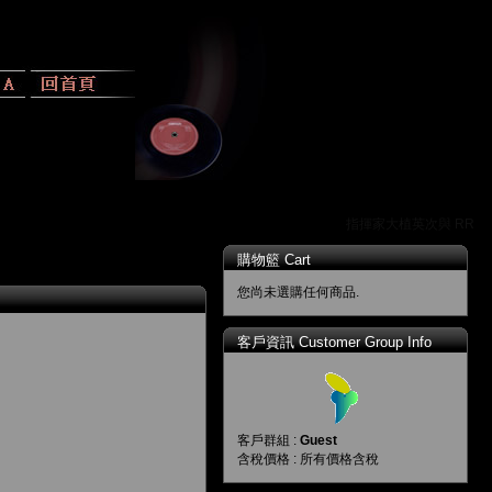
指揮家大植英次與 RR 唱
購物籃 Cart
您尚未選購任何商品.
客戶資訊 Customer Group Info
客戶群組 :
Guest
含稅價格 : 所有價格含稅