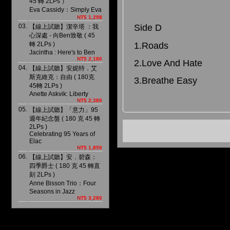
45 轉 2LPs ）
Eva Cassidy：Simply Eva
NT$ 1,298
03.
Side D
【線上試聽】潔辛塔 ：我
心深處 - 向Ben致敬 ( 45
1.Roads
轉 2LPs )
Jacintha : Here′s to Ben
NT$ 2,180
2.Love And Hate
04.
【線上試聽】安妮特．艾
斯克維克：自由 ( 180克
3.Breathe Easy
45轉 2LPs )
Anette Askvik: Liberty
NT$ 2,380
05.
【線上試聽】「意力」95
週年紀念盤 ( 180 克 45 轉
2LPs )
Celebrating 95 Years of
Elac
NT$ 1,850
06.
【線上試聽】安．碧森：
四季爵士 ( 180 克 45 轉直
刻 2LPs )
Anne Bisson Trio：Four
Seasons in Jazz
NT$ 3,280