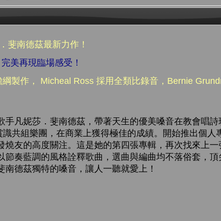
莎．斐南德茲最新力作！
，完美再現臨場感受！
 擔綱製作， Micheal Ross 採用全類比錄音，Bernie Gr
歌手凡妮莎．斐南德茲，帶著天生的優美嗓音在教會唱詩
 Lee 賞識共組樂團，在商業上獲得極佳的成績。開始推出個
發燒友的高度關注。這是她的第四張專輯，再次找來上一
以節奏藍調的風格詮釋歌曲，選曲與編曲均不落俗套，頂
斐南德茲獨特的嗓音，讓人一聽就愛上！