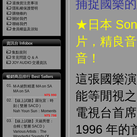
捕捉國樂的
退換貨注意事項
隱私權保護聲明
購物條約
關於我們
★日本 So
聯絡我們
會員權益及須知
片，精良音
資訊台 Infobox
集點規則
音！
常見問題 Q ＆ A
JOY AUDIO 交通資訊
這張國樂演
暢銷商品排行 Best Sellers
01.
M‧A 絕對精選 MA on SA
MA on SA
能等閒視之
NT$ 990
02.
【線上試聽】羅玧宣：時
刻 ( 雙層 SACD )
電視台首席
Nah Youn Sun：Moments
NT$ 798
03.
【線上試聽】天籟男聲：
1996 年
合輯 ( 雙層 SACD )
Various Artists：The
Wonderful Sounds Of