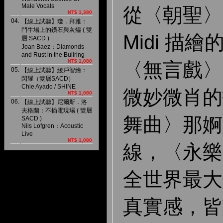
Male Vocals
從〈朝聖〉
NT$ 1,380
04.
【線上試聽】瓊．拜雅：
鬥牛場上的鑽石與灰燼 ( 雙
Midi 描
層 SACD )
Joan Baez：Diamonds
and Rust in the Bullring
NT$ 1,080
〈無言戲〉
05.
【線上試聽】綾戶智繪：
閃耀（雙層SACD）
Chie Ayado / SHINE
微妙微肖的
NT$ 1,080
06.
【線上試聽】尼爾斯．洛
夫格蘭：不插電現場 ( 雙層
舞曲〉那婀
SACD )
Nils Lofgren：Acoustic
Live
NT$ 1,080
線，〈永樂
全世界最大
真實感，皆