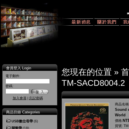
會員登入 Login
您現在的位置 »
電子郵件:
TM-SACD8004.2
密碼:
加入會員
|
忘記密碼
商品名稱
Sound o
商品目錄 Categories
World
NT$
價格:
USB數位母帶
(6)
貨號: TM
開盤帶
(18)