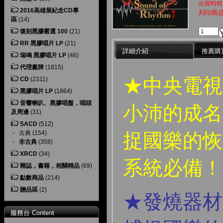
出貨時程
2016高雄展紀念CD專
列印商
區
(14)
復刻黑膠嚴選 100
(21)
RR 黑膠唱片 LP
(21)
詳細介紹
推薦購
瑞鳴 黑膠唱片 LP
(46)
代理廠牌
(1815)
★中央電視
CD
(2311)
黑膠唱片 LP
(1864)
音響喇叭、黑膠唱盤，唱頭
小沛的成名
及周邊
(31)
SACD
(512)
捉國樂的恢
-
古典
(154)
-
非古典
(358)
XRCD
(34)
系統必備！
雜誌，書籍，相關精品
(69)
點數商品
(214)
贈品區
(2)
★發燒器材
服務台 Content