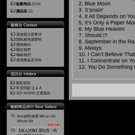
2. Blue Moon
點數商品
(214)
3. S’posin’
贈品區
(2)
4. It All Depends on Yo
5. It’s Only a Paper Mo
服務台 Content
6. My Blue Heaven
7. Should I?
退換貨注意事項
隱私權保護聲明
8. September in the Ra
購物條約
9. Always
關於我們
10. I Can’t Believe Tha
聯絡我們
11. I Concentrate on Y
會員權益及須知
12. You Do Something 
資訊台 Infobox
集點規則
常見問題 Q ＆ A
JOY AUDIO 交通資訊
暢銷商品排行 Best Sellers
01.
M‧A 絕對精選 MA on SA
MA on SA
NT$ 990
02.
【線上試聽】羅玧宣：時