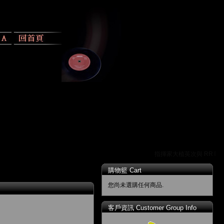
指揮家大植英次與 RR 唱片
購物籃 Cart
您尚未選購任何商品.
客戶資訊 Customer Group Info