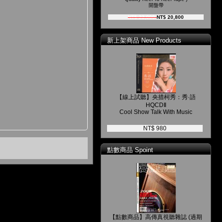
開盤帶
NT$ 23,000
NT$ 20,800
新上架商品 New Products
【線上試聽】央措柯秀：秀·語
HQCDⅡ
Cool Show Talk With Music
NT$ 980
點數商品 Spoint
【點數商品】高傳真視聽雜誌 (過期