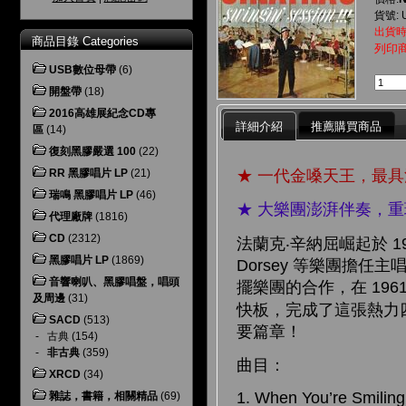
貨號: 
出貨時
商品目錄 Categories
列印
USB數位母帶
(6)
開盤帶
(18)
2016高雄展紀念CD專
詳細介紹
推薦購買商品
區
(14)
復刻黑膠嚴選 100
(22)
★ 一代金嗓天王，最
RR 黑膠唱片 LP
(21)
瑞鳴 黑膠唱片 LP
(46)
★ 大樂團澎湃伴奏，
代理廠牌
(1816)
CD
(2312)
法蘭克‧辛納屈崛起於 19
黑膠唱片 LP
(1869)
Dorsey 等樂團擔
音響喇叭、黑膠唱盤，唱頭
擺樂團的合作，在 196
及周邊
(31)
快板，完成了這張熱力
SACD
(513)
要篇章！
-
古典
(154)
-
非古典
(359)
曲目：
XRCD
(34)
1. When You’re Smilin
雜誌，書籍，相關精品
(69)