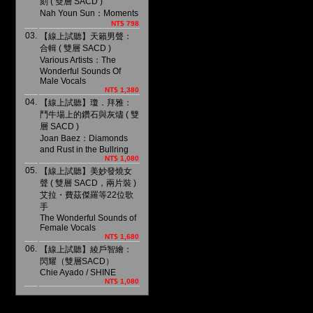
刻 ( 雙層 SACD )
Nah Youn Sun：Moments
NT$ 798
03.
【線上試聽】天籟男聲：
合輯 ( 雙層 SACD )
Various Artists：The
Wonderful Sounds Of
Male Vocals
NT$ 1,380
04.
【線上試聽】瓊．拜雅：
鬥牛場上的鑽石與灰燼 ( 雙
層 SACD )
Joan Baez：Diamonds
and Rust in the Bullring
NT$ 1,080
05.
【線上試聽】美妙發燒女
聲 ( 雙層 SACD，兩片裝 )
艾拉・費茲傑羅等22位歌
手
The Wonderful Sounds of
Female Vocals
NT$ 1,680
06.
【線上試聽】綾戶智繪：
閃耀（雙層SACD）
Chie Ayado / SHINE
NT$ 1,080