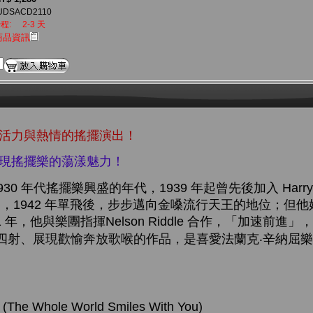
UDSACD2110
程:
2-3 天
商品資訊
具活力與熱情的搖擺演出！
重現搖擺樂的蕩漾魅力！
30 年代搖擺樂興盛的年代，1939 年起曾先後加入 Harry J
任主唱，1942 年單飛後，步步邁向金嗓流行天王的地位；但
1 年，他與樂團指揮Nelson Riddle 合作，「加速前進
四射、展現歡愉奔放歌喉的作品，是喜愛法蘭克‧辛納屈
g (The Whole World Smiles With You)