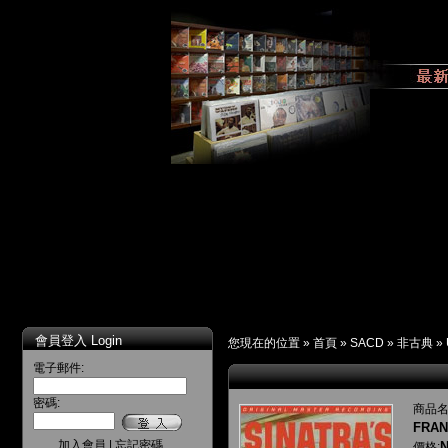
會員登入 Login
您現在的位置 »
首頁
»
SACD
»
非古典
»
電子郵件:
密碼:
商品名
FRAN
加入會員
|
忘記密碼
N
價格: