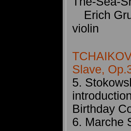
The-Sea-S
Erich Gr
violin
TCHAIKOV
Slave, Op.
5. Stokows
introduction
Birthday C
6. Marche 