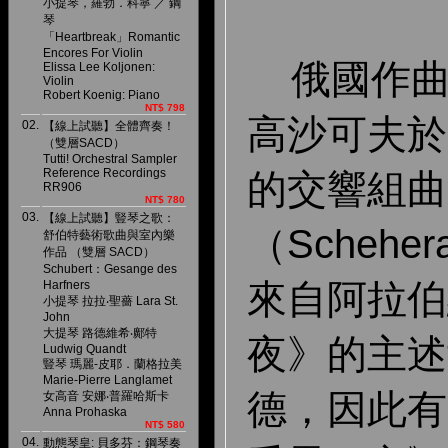
小提琴，羅勃．科寧 ／ 鋼
琴
「Heartbreak」Romantic
Encores For Violin
俄國作曲
Elissa Lee Koljonen:
Violin
Robert Koenig: Piano
NT$ 798
高沙可夫於
02.
【線上試聽】全體齊奏！
（雙層SACD）
Tutti! Orchestral Sampler
Reference Recordings
的交響組曲
RR906
NT$ 780
03.
【線上試聽】豎琴之歌：
（Schehe
舒伯特藝術歌曲與室內樂
作品 （雙層 SACD）
Schubert：Gesange des
來自阿拉伯
Harfners
小提琴 拉拉‧聖薔 Lara St.
John
大提琴 路德維希‧鄺特
夜》的主述
Ludwig Quandt
豎琴 瑪麗-皮耶．蘭格拉美
Marie-Pierre Langlamet
德，因此有
女高音 安娜‧普羅哈斯卡
Anna Prohaska
NT$ 580
04.
動態琴皇: 貝多芬：鋼琴奏