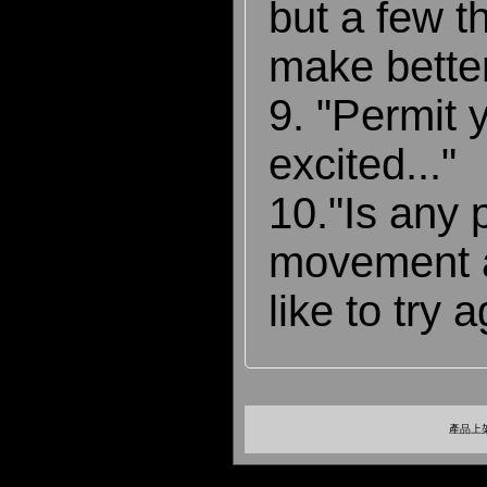
but a few t
make better
9. "Permit 
excited..."
10."Is any p
movement 
like to try a
產品上架