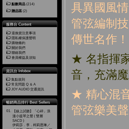
具異國風情
點數商品
(214)
贈品區
(2)
管弦編制技
服務台 Content
退換貨注意事項
傳世名作！
隱私權保護聲明
購物條約
關於我們
聯絡我們
★ 名指揮家
會員權益及須知
音，充滿魔
資訊台 Infobox
集點規則
常見問題 Q ＆ A
JOY AUDIO 交通資訊
★ 精心混
暢銷商品排行 Best Sellers
管弦樂美聲
01.
【線上試聽】「心碎」浪
漫小提琴之聲 ( 雙層
SACD )
伊莉莎．李．柯莉恩琳／