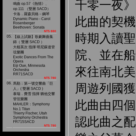
千零一夜》
鳴曲 op.57《熱情》、
op.111 （雙層 SACD）
卡洛．羅森貝格－鋼琴
此曲的契機
Dynamic Piano - Carol
Rosenberger
Beethoven: Sonata
NT$ 880
時期入讀聖
05.
【線上試聽】歌劇舞曲集
錦（ 雙層 SACD ）
大植英次 指揮 明尼蘇達管
院、並在船
弦樂團
Exotic Dances From The
Opera
Eiji Oue, Minnesota
來往南北美
Orchestra
RR71SACD
NT$ 780
06.
馬勒：第一號交響曲「巨
周遊列國獲
人」( 雙層 SACD )
泰瑞．費雪 指揮 猶他交響
管弦樂團
此曲由四個
MAHLER：Symphony
No.1 Titan
Thierry Fischer, Utah
認此曲之配
Symphony Orchestra
FR715SACD
NT$ 780