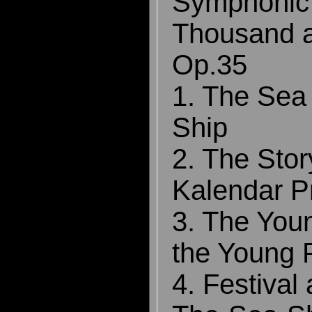
Symphonic 
Thousand a
Op.35
1. The Sea
Ship
2. The Stor
Kalendar P
3. The You
the Young 
4. Festival