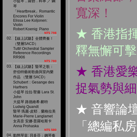
小提琴，羅勃．科寧 ／ 鋼
琴
寬深！
「Heartbreak」Romantic
Encores For Violin
Elissa Lee Koljonen:
Violin
Robert Koenig: Piano
★ 香港指
NT$ 798
02.
【線上試聽】全體齊奏！
（雙層SACD）
釋無懈可擊
Tutti! Orchestral Sampler
Reference Recordings
RR906
NT$ 780
03.
【線上試聽】豎琴之歌：
★ 香港愛
舒伯特藝術歌曲與室內樂
作品 （雙層 SACD）
Schubert：Gesange des
捉氣勢與細
Harfners
小提琴 拉拉‧聖薔 Lara St.
John
大提琴 路德維希‧鄺特
★ 音響論
Ludwig Quandt
豎琴 瑪麗-皮耶．蘭格拉美
Marie-Pierre Langlamet
女高音 安娜‧普羅哈斯卡
「總編私房
Anna Prohaska
NT$ 580
04.
動態琴皇: 貝多芬：鋼琴奏