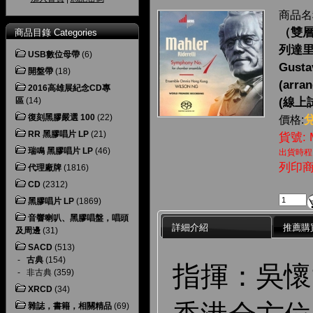
商品名
（雙層 
商品目錄 Categories
列達里
USB數位母帶
(6)
Gusta
開盤帶
(18)
(arran
2016高雄展紀念CD專
區
(14)
(線上
復刻黑膠嚴選 100
(22)
價格:
RR 黑膠唱片 LP
(21)
貨號: 
瑞鳴 黑膠唱片 LP
(46)
出貨時程
列印
代理廠牌
(1816)
CD
(2312)
黑膠唱片 LP
(1869)
音響喇叭、黑膠唱盤，唱頭
詳細介紹
推薦購
及周邊
(31)
SACD
(513)
-
古典
(154)
指揮：吳懷世 
-
非古典
(359)
XRCD
(34)
雜誌，書籍，相關精品
(69)