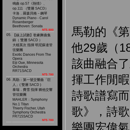
鳴曲 op.57《熱情》、
op.111 （雙層 SACD）
卡洛．羅森貝格－鋼琴
Dynamic Piano - Carol
Rosenberger
Beethoven: Sonata
馬勒的《第
NT$ 880
05.
【線上試聽】歌劇舞曲集
錦（ 雙層 SACD ）
他29歲（1
大植英次 指揮 明尼蘇達管
弦樂團
Exotic Dances From The
Opera
該曲融合了
Eiji Oue, Minnesota
Orchestra
RR71SACD
NT$ 780
揮工作閒暇
06.
馬勒：第一號交響曲「巨
人」( 雙層 SACD )
泰瑞．費雪 指揮 猶他交響
詩歌譜寫而
管弦樂團
MAHLER：Symphony
No.1 Titan
歌》，詩歌
Thierry Fischer, Utah
Symphony Orchestra
FR715SACD
NT$ 780
樂團宏偉氣