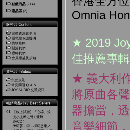
香港全方位樂
點數商品
(214)
Omnia Hon
贈品區
(2)
服務台 Content
退換貨注意事項
★ 2019 J
隱私權保護聲明
購物條約
關於我們
聯絡我們
佳推薦專輯
會員權益及須知
資訊台 Infobox
★ 義大利
集點規則
常見問題 Q ＆ A
JOY AUDIO 交通資訊
將原曲各聲
暢銷商品排行 Best Sellers
器擔當，透
01.
【線上試聽】「心碎」浪
漫小提琴之聲 ( 雙層
SACD )
音樂細節，
伊莉莎．李．柯莉恩琳／