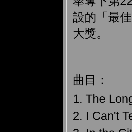
舉奪下第2
設的「最佳
大獎。
曲目：
1. The Lon
2. I Can't 