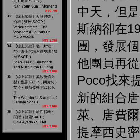
刻 ( 雙層 SACD )
Nah Youn Sun：Moments
中天，但是
NT$ 798
03.
【線上試聽】天籟男聲：
合輯 ( 雙層 SACD )
斯納卻在1
Various Artists：The
Wonderful Sounds Of
Male Vocals
NT$ 1,380
團，發展個
04.
【線上試聽】瓊．拜雅：
鬥牛場上的鑽石與灰燼 ( 雙
層 SACD )
他團員再從
Joan Baez：Diamonds
and Rust in the Bullring
NT$ 1,080
Poco找
05.
【線上試聽】美妙發燒女
聲 ( 雙層 SACD，兩片裝 )
艾拉・費茲傑羅等22位歌
手
新的組合唐
The Wonderful Sounds of
Female Vocals
NT$ 1,680
萊、唐費爾
06.
【線上試聽】綾戶智繪：
閃耀（雙層SACD）
Chie Ayado / SHINE
NT$ 1,080
提摩西史密