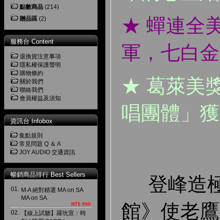
點數商品
(214)
★ 蟬連全
贈品區
(2)
服務台 Content
軍，七白金
退換貨注意事項
隱私權保護聲明
購物條約
★ 葛萊美
關於我們
聯絡我們
會員權益及須知
唱團體」
資訊台 Infobox
集點規則
常見問題 Q ＆ A
JOY AUDIO 交通資訊
暢銷商品排行 Best Sellers
登峰造極
01.
M‧A 絕對精選 MA on SA
MA on SA
館》使老鷹
NT$ 990
02.
【線上試聽】羅玧宣：時