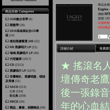
商品名稱
Eagles 
商品目錄 Categories
NT$
價格:
貨號: UD
USB數位母帶
(6)
出貨時程
開盤帶
(18)
列印商
2016高雄展紀念CD專
區
(14)
復刻黑膠嚴選 100
(22)
RR 黑膠唱片 LP
(21)
詳細介紹
推薦購
瑞鳴 黑膠唱片 LP
(46)
代理廠牌
(1817)
★ 搖滾名
CD
(2313)
黑膠唱片 LP
(1870)
壇傳奇老鷹
音響喇叭、黑膠唱盤，唱頭
及周邊
(31)
SACD
(513)
後一張錄音
-
古典
(154)
-
非古典
(359)
XRCD
(34)
年的心血結
雜誌，書籍，相關精品
(69)