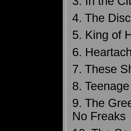
3. In the Ci
4. The Disc
5. King of 
6. Heartach
7. These S
8. Teenage 
9. The Gre
No Freaks