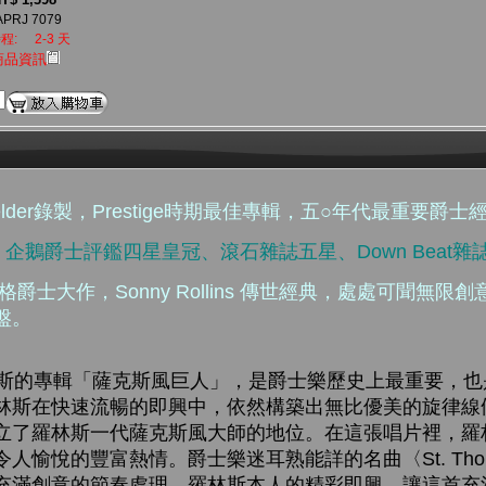
APRJ 7079
程:
2-3 天
商品資訊
n Gelder錄製，Prestige時期最佳專輯，五○年代最重要
星、企鵝爵士評鑑四星皇冠、滾石雜誌五星、Down Beat
爵士大作，Sonny Rollins 傳世經典，處處可聞無限
盤。
斯的專輯「薩克斯風巨人」，是爵士樂歷史上最重要，也
林斯在快速流暢的即興中，依然構築出無比優美的旋律線
立了羅林斯一代薩克斯風大師的地位。在這張唱片裡，羅
人愉悅的豐富熱情。爵士樂迷耳熟能詳的名曲〈St. Tho
充滿創意的節奏處理，羅林斯本人的精彩即興，讓這首充