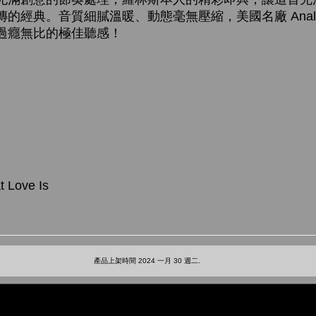
典。音質細膩溫暖、動態毫無壓縮，美國名廠 Analogue P
過癮無比的極佳聽感！
t Love Is
產品上架時間 2024 一月 30 週二.