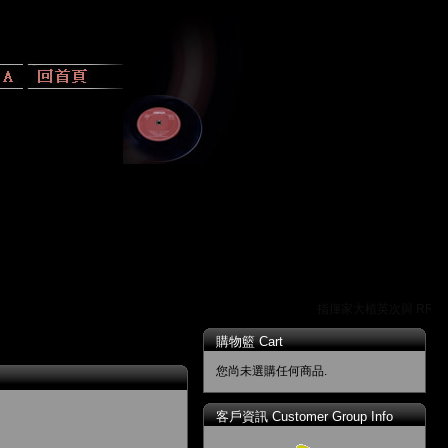
指揮家大植英次與 RR 唱
購物籃 Cart
您尚未選購任何商品.
客戶資訊 Customer Group Info