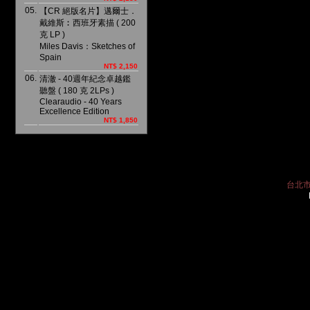
05.
【CR 絕版名片】邁爾士．
戴維斯︰西班牙素描 ( 200
克 LP )
Miles Davis：Sketches of
Spain
NT$ 2,150
06.
清澈 - 40週年紀念卓越鑑
聽盤 ( 180 克 2LPs )
Clearaudio - 40 Years
Excellence Edition
NT$ 1,850
台北市中