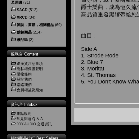
及周邊
(31)
爵士樂曲，成為恆久流傳的經
SACD
(512)
高品質重發黑膠帶給您
XRCD
(34)
雜誌，書籍，相關精品
(69)
點數商品
(214)
曲目：
贈品區
(2)
Side A
服務台 Content
1. Strode Rode
2. Blue 7
退換貨注意事項
3. Moritat
隱私權保護聲明
4. St. Thomas
購物條約
關於我們
5. You Don't Know Wha
聯絡我們
會員權益及須知
資訊台 Infobox
集點規則
常見問題 Q ＆ A
JOY AUDIO 交通資訊
暢銷商品排行 Best Sellers