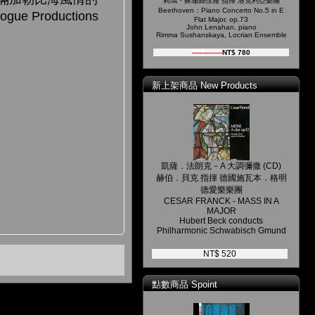
莉瑪・蘇珊絲佳雅 指揮 洛克利亞樂團
Beethoven：Piano Concerto No.5 in E
roductions
Flat Major, op.73
John Lenahan, piano
Rimma Sushanskaya, Locrian Ensemble
NT$ 900
NT$ 780
新上架商品 New Products
凱薩．法朗克－A 大調彌撒 (CD)
赫伯．貝克 指揮 德國施瓦本．格明
德愛樂樂團
CESAR FRANCK - MASS IN A
MAJOR
Hubert Beck conducts
Philharmonic Schwabisch Gmund
NT$ 520
點數商品 Spoint