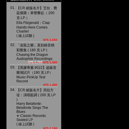
01.
【CR 絕版名片】艾拉．費
茲傑羅︰掌聲響起（ 200
克 LP ）
Ella Fitzgerald：Clap
Hands Here Comes
Charlie!
( 線上試聽 )
NT$ 2,650
02.
「追龍之樂」直刻錄音精
彩匯集 ( 180 克 LP )
Chasing the Dragon
Audiophile Recordings
NT$ 1,700
NT$ 1,580
03.
【黑膠專書 #022】超級音
樂測試片（180 克 LP）
Music-PickUp Test
Record
NT$ 1,480
04.
【CR 絕版名片】貝拉方
堤：演唱藍調 ( 200 克 LP
)
Harry Belafonte:
Belafonte Sings The
Blues
✯ Classic Records
Sealed LP
( 線上試聽 )
NT$ 2,180