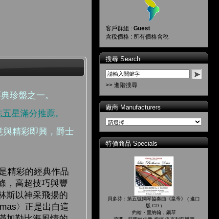
客戶群組 :
Guest
含稅價格 : 所有價格含稅
搜尋 Search
>> 進階搜尋
爵士經典珍盤之一。
廠商 Manufacturers
雜誌五星滿分推薦。
創意與精彩即興，爵士
特價商品 Specials
是精彩的經典作品
條，高超技巧與豐
林斯以神采飛揚的
貝多芬：第五號鋼琴協奏曲《皇帝》 ( 進口
mas〉正是出自這
版 CD )
約翰・里納翰，鋼琴
滿加勒比海風情的