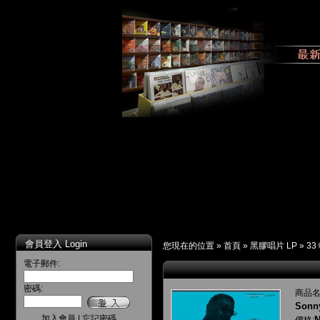
會員登入 Login
您現在的位置 »
首頁
»
黑膠唱片 LP
»
33
電子郵件:
密碼:
商品名
Sonn
加入會員
|
忘記密碼
N