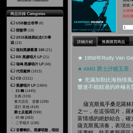
價格:
貨號: 
出貨時
商品目錄 Categories
列印
USB數位母帶
(6)
開盤帶
(18)
2016高雄展紀念CD專
詳細介紹
推薦購買商品
區
(14)
復刻黑膠嚴選 100
(21)
★ 1956年Rudy Va
RR 黑膠唱片 LP
(21)
瑞鳴 黑膠唱片 LP
(46)
★ AMG 爵士評鑑五
代理廠牌
(1815)
CD
(2311)
★ 充滿加勒比海熱情風格
黑膠唱片 LP
(1864)
樂迷不能錯過的終極名
-
33 轉
(1445)
古典
(319)
東方語言、音樂
(109)
薩克斯風手桑尼羅林
流行 其他
(418)
之一，在這張唱片，羅
爵士及藍調
(599)
-
45 轉
(283)
富情感的絕妙結合，確
-
二手唱片
(136)
薩克斯風演奏，表現出令
音響喇叭、黑膠唱盤，唱頭
張專輯，鼓手麥斯羅區