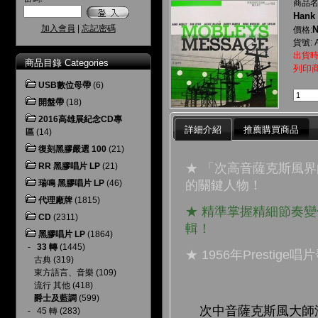
商品名
Hank 
加入會員
|
忘記密碼
N
價格:
貨號: 
出貨時
商品目錄 Categories
列印
USB數位母帶
(6)
開盤帶
(18)
2016高雄展紀念CD專
詳細介紹
推薦購買商品
區
(14)
復刻黑膠嚴選 100
(21)
★ 「次高音薩克斯風
RR 黑膠唱片 LP
(21)
的關鍵人物！
瑞鳴 黑膠唱片 LP
(46)
代理廠牌
(1815)
★ 精準掌握精細節奏
CD
(2311)
輯！
黑膠唱片 LP
(1864)
-
33 轉
(1445)
★ 1956年Prestig
古典
(319)
東方語言、音樂
(109)
流行 其他
(418)
爵士及藍調
(599)
次中音薩克斯風大師漢克
-
45 轉
(283)