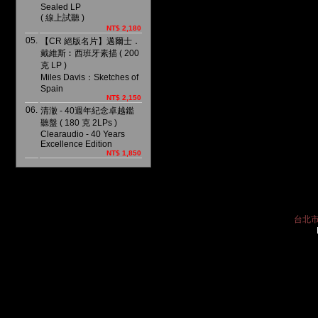
Sealed LP
( 線上試聽 )
NT$ 2,180
05.
【CR 絕版名片】邁爾士．
戴維斯︰西班牙素描 ( 200
克 LP )
Miles Davis：Sketches of
Spain
NT$ 2,150
06.
清澈 - 40週年紀念卓越鑑
聽盤 ( 180 克 2LPs )
Clearaudio - 40 Years
Excellence Edition
NT$ 1,850
台北市中