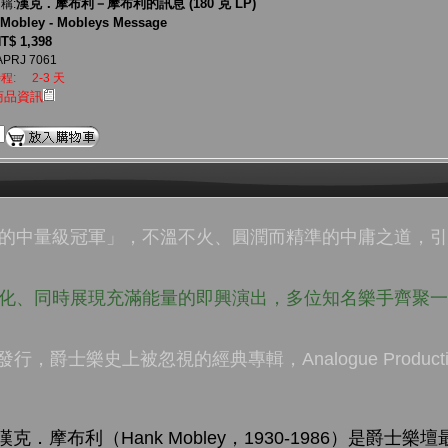
漢克．摩布利－摩布利的訊息 (180 克 LP)
稱:
Mobley - Mobleys Message
T$ 1,398
APRJ 7061
程:
2-3 天
商品資訊
界的中量級冠軍」，不溫不火、圓潤而精準的中庸之道，
變化、同時展現充滿能量的即興演出，多位知名樂手齊聚
e唱片發行，爵士樂史上被忽視的經典專輯，Analogue Produc
．摩布利（Hank Mobley，1930-1986）是爵士