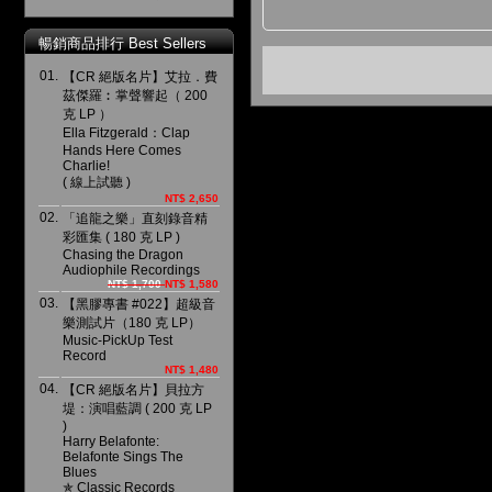
暢銷商品排行 Best Sellers
01.
【CR 絕版名片】艾拉．費
茲傑羅︰掌聲響起（ 200
克 LP ）
Ella Fitzgerald：Clap
Hands Here Comes
Charlie!
( 線上試聽 )
NT$ 2,650
02.
「追龍之樂」直刻錄音精
彩匯集 ( 180 克 LP )
Chasing the Dragon
Audiophile Recordings
NT$ 1,700
NT$ 1,580
03.
【黑膠專書 #022】超級音
樂測試片（180 克 LP）
Music-PickUp Test
Record
NT$ 1,480
04.
【CR 絕版名片】貝拉方
堤：演唱藍調 ( 200 克 LP
)
Harry Belafonte:
Belafonte Sings The
Blues
✯ Classic Records