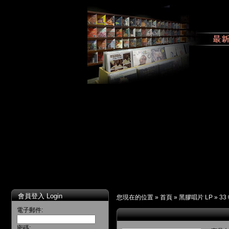
會員登入 Login
您現在的位置 »
首頁
»
黑膠唱片 LP
»
33
電子郵件:
密碼: