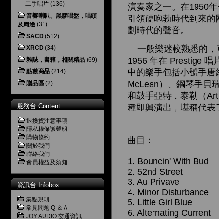
-
二手唱片
(136)
演奏家之一。在1950
音響喇叭、黑膠唱盤，唱頭
引領硬咆勃時代到來的
及周邊
(31)
劃時代的聲音。
SACD
(512)
一般樂迷較熟悉的，可能
XRCD
(34)
1956 年在 Pres
雜誌，書籍，相關精品
(69)
中的樂手包括小號手唐納．
點數商品
(214)
McLean）、鋼琴手貝瑞
贈品區
(2)
和鼓手亞特．泰勒（Ar
服務台 Content
種即興演出，堪稱代表
退換貨注意事項
隱私權保護聲明
購物條約
曲目：
關於我們
聯絡我們
1. Bouncin' With Bud
會員權益及須知
2. 52nd Street
3. Au Privave
資訊台 Infobox
4. Minor Disturbance
集點規則
5. Little Girl Blue
常見問題 Q ＆ A
6. Alternating Current
JOY AUDIO 交通資訊