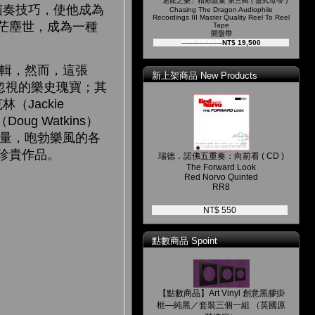
「追龍之樂」精彩匯集 第三輯 ( 盤式母帶 )
的演奏技巧，使他成為
Chasing The Dragon Audiophile
Recordings III Master Quality Reel To Reel
茫塵世，成為一種
Tape
開盤帶
NT$ 20,800
NT$ 19,500
張專輯，然而，這張
新上架商品 New Products
備受忽視的樂史瑰寶；其
（Jackie
ug Watkins）
的能量，咆勃樂風的各
張珍貴作品。
瑞德．諾佛五重奏：向前看 ( CD )
The Forward Look
Red Norvo Quinted
RR8
NT$ 550
點數商品 Spoint
【點數商品】Art Vinyl 創意黑膠掛
框—純黑／套裝三個一組 （英國原