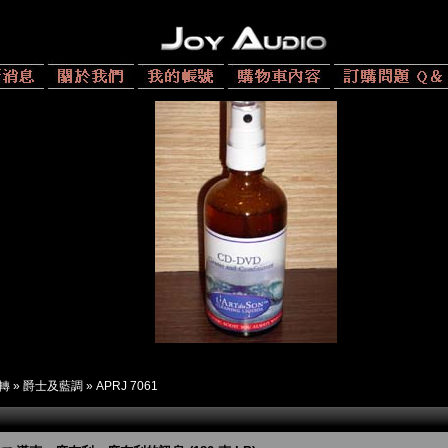
 轉
»
爵士及藍調
»
APRJ 7061