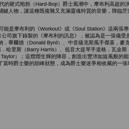
年代的硬式咆勃（Hard-Bop）爵士風潮中，摩布利高超
關鍵人物，讓這種既複雜又充滿靈魂特質的音樂，降臨茫
是摩布利的《Workout》或《Soul Station》這兩
tige 唱片公司旗下錄製的《摩布利的訊息》，被認為是一張
畢爾德（Donald Byrd）、中音薩克斯風手傑基．麥克林
．哈里斯（Barry Harris）、低音大提琴手道格．瓦金斯（Do
t Taylor）；這熠熠生輝的陣容，創造出豐沛如旋風般
了當時爵士樂的顛峰狀態，成為爵士樂迷爭相收藏的一