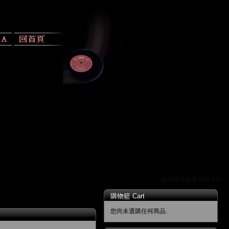
指揮家大植英次與 RR 唱
購物籃 Cart
您尚未選購任何商品.