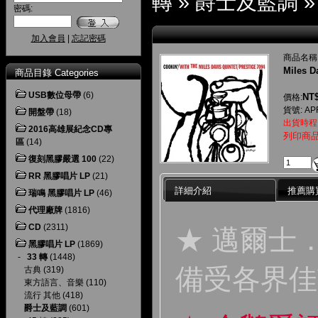
轉
»
爵士及藍調
密碼:
加入會員
|
忘記密碼
商品名稱
Miles D
商品目錄 Categories
USB數位母帶
(6)
NT$
價格:
貨號: AP
開盤帶
(18)
出貨時程
2016高雄展紀念CD專
列印商
區
(14)
復刻黑膠嚴選 100
(22)
RR 黑膠唱片 LP
(21)
詳細介紹
推薦購
瑞鳴 黑膠唱片 LP
(46)
代理廠牌
(1816)
CD
(2311)
★ 邁爾士
黑膠唱片 LP
(1869)
-
33 轉
(1448)
備受各界佳
古典
(319)
東方語言、音樂
(110)
流行 其他
(418)
爵士及藍調
(601)