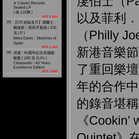
虔伯士（Pau
✯ Classic Records
Sealed LP
( 線上試聽 )
以及菲利．
NT$ 2,180
05.
【CR 絕版名片】邁爾士．
戴維斯︰西班牙素描 ( 200
（Philly 
克 LP )
Miles Davis：Sketches of
Spain
NT$ 2,150
新港音樂節
06.
清澈 - 40週年紀念卓越鑑
聽盤 ( 180 克 2LPs )
Clearaudio - 40 Years
了重回樂壇
Excellence Edition
NT$ 1,850
年的合作中
的錄音堪稱
《Cookin’ w
Quinte