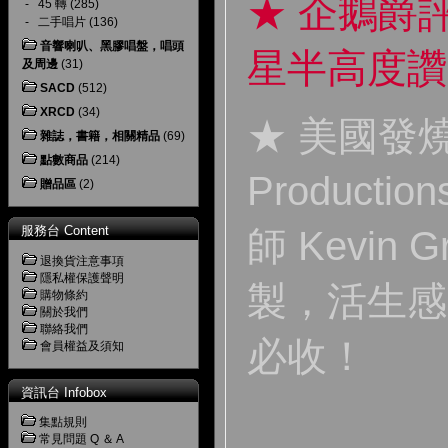
★ 企鵝爵
-
45 轉
(285)
-
二手唱片
(136)
音響喇叭、黑膠唱盤，唱頭
星半高度讚
及周邊
(31)
SACD
(512)
XRCD
(34)
★ 美國發燒名
雜誌，書籍，相關精品
(69)
點數商品
(214)
Product
贈品區
(2)
服務台 Content
師 Kevin
退換貨注意事項
隱私權保護聲明
製，活生感
購物條約
關於我們
聯絡我們
必收！
會員權益及須知
資訊台 Infobox
集點規則
常見問題 Q ＆ A