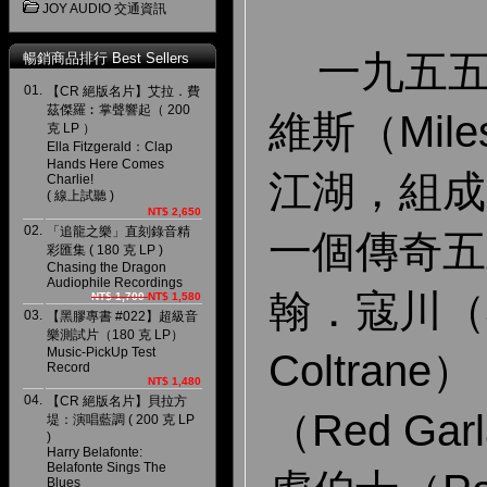
JOY AUDIO 交通資訊
一九五
暢銷商品排行 Best Sellers
01.
【CR 絕版名片】艾拉．費
茲傑羅︰掌聲響起（ 200
維斯（Mile
克 LP ）
Ella Fitzgerald：Clap
Hands Here Comes
江湖，組成
Charlie!
( 線上試聽 )
NT$ 2,650
02.
「追龍之樂」直刻錄音精
一個傳奇五
彩匯集 ( 180 克 LP )
Chasing the Dragon
Audiophile Recordings
翰．寇川（J
NT$ 1,700
NT$ 1,580
03.
【黑膠專書 #022】超級音
樂測試片（180 克 LP）
Music-PickUp Test
Coltran
Record
NT$ 1,480
04.
【CR 絕版名片】貝拉方
（Red Ga
堤：演唱藍調 ( 200 克 LP
)
Harry Belafonte:
Belafonte Sings The
Blues