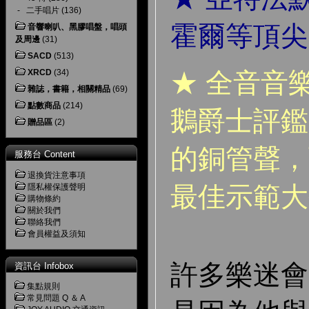
-
二手唱片
(136)
霍爾等頂尖
音響喇叭、黑膠唱盤，唱頭
及周邊
(31)
SACD
(513)
XRCD
(34)
★ 全音音
雜誌，書籍，相關精品
(69)
點數商品
(214)
鵝爵士評鑑
贈品區
(2)
的銅管聲，
服務台 Content
退換貨注意事項
最佳示範大
隱私權保護聲明
購物條約
關於我們
聯絡我們
會員權益及須知
許多樂迷會
資訊台 Infobox
集點規則
常見問題 Q ＆ A