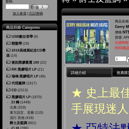
密碼:
加入會員
|
忘記密碼
商品名稱
Gerry M
商品目錄 Categories
NT$
價格:
USB數位母帶
(6)
貨號: APH
出貨時程
開盤帶
(18)
列印商
2016高雄展紀念CD專
區
(14)
復刻黑膠嚴選 100
(22)
RR 黑膠唱片 LP
(21)
詳細介紹
推薦購
瑞鳴 黑膠唱片 LP
(46)
代理廠牌
(1817)
★ 史上最
CD
(2313)
黑膠唱片 LP
(1870)
-
33 轉
(1448)
手展現迷人
古典
(319)
東方語言、音樂
(110)
流行 其他
(418)
爵士及藍調
(601)
★ 亞特法
-
45 轉
(286)