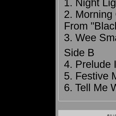
1. Night Li
2. Morning
From "Blac
3. Wee Sma
Side B
4. Prelude 
5. Festive 
6. Tell Me
產品上架