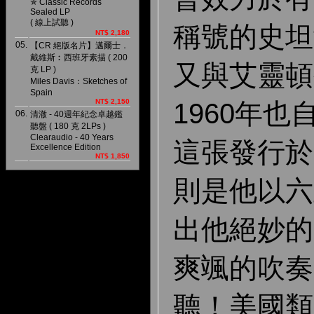
✯ Classic Records
Sealed LP
( 線上試聽 )
稱號的史坦
NT$ 2,180
05.
【CR 絕版名片】邁爾士．
戴維斯︰西班牙素描 ( 200
又與艾靈頓
克 LP )
Miles Davis：Sketches of
Spain
NT$ 2,150
1960年
06.
清澈 - 40週年紀念卓越鑑
聽盤 ( 180 克 2LPs )
Clearaudio - 40 Years
這張發行於
Excellence Edition
NT$ 1,850
則是他以六
出他絕妙的
爽颯的吹奏
聽！美國類