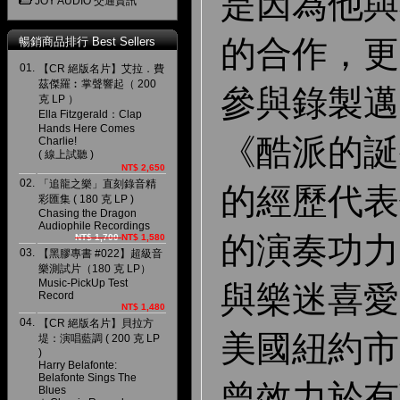
是因為他與
JOY AUDIO 交通資訊
的合作，更
暢銷商品排行 Best Sellers
01.
【CR 絕版名片】艾拉．費
茲傑羅︰掌聲響起（ 200
參與錄製邁
克 LP ）
Ella Fitzgerald：Clap
Hands Here Comes
《酷派的誕
Charlie!
( 線上試聽 )
NT$ 2,650
02.
「追龍之樂」直刻錄音精
的經歷代表
彩匯集 ( 180 克 LP )
Chasing the Dragon
Audiophile Recordings
的演奏功力
NT$ 1,700
NT$ 1,580
03.
【黑膠專書 #022】超級音
樂測試片（180 克 LP）
Music-PickUp Test
與樂迷喜愛
Record
NT$ 1,480
04.
【CR 絕版名片】貝拉方
美國紐約市
堤：演唱藍調 ( 200 克 LP
)
Harry Belafonte:
Belafonte Sings The
曾效力於有
Blues