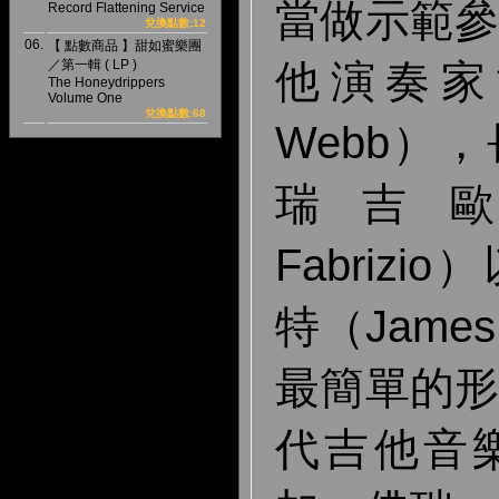
當做示範
Record Flattening Service
兌換點數:12
06.
【 點數商品 】甜如蜜樂團
／第一輯 ( LP )
他演奏家韋
The Honeydrippers
Volume One
兌換點數:68
Webb）
瑞吉歐（
Fabriz
特（James
最簡單的
代吉他音