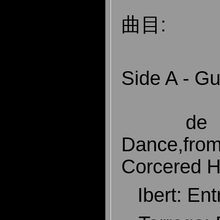
曲目:
Side A - Gu
de Fall
Dance,fro
Corcered H
Ibert: Entr