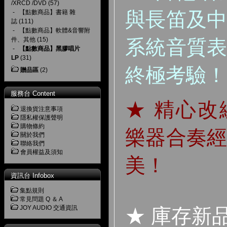
/XRCD /DVD
(57)
與長笛及
-
【點數商品】書籍 雜
誌
(111)
-
【點數商品】軟體&音響附
系統音質
件、其他
(15)
-
【點數商品】黑膠唱片
LP
(31)
終極考驗！
贈品區
(2)
服務台 Content
★ 精心
退換貨注意事項
隱私權保護聲明
購物條約
樂器合奏
關於我們
聯絡我們
會員權益及須知
美！
資訊台 Infobox
集點規則
常見問題 Q ＆ A
JOY AUDIO 交通資訊
★ 庫存新