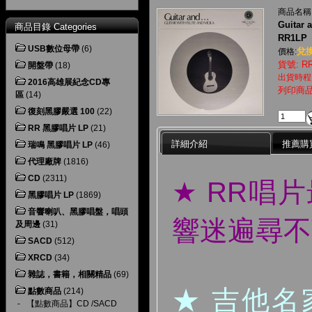
商品名稱
Guitar
商品目錄 Categories
RR1LP
USB數位母帶
(6)
兌換
價格:
貨號: RR
開盤帶
(18)
出貨時程
2016高雄展紀念CD專
列印商
區
(14)
復刻黑膠嚴選 100
(22)
RR 黑膠唱片 LP
(21)
詳細介紹
推薦購
瑞鳴 黑膠唱片 LP
(46)
代理廠牌
(1816)
CD
(2311)
★ RR唱
黑膠唱片 LP
(1869)
音響喇叭、黑膠唱盤，唱頭
響迷遍尋不
及周邊
(31)
SACD
(512)
XRCD
(34)
雜誌，書籍，相關精品
(69)
★ 吉他
點數商品
(214)
-
【點數商品】CD /SACD