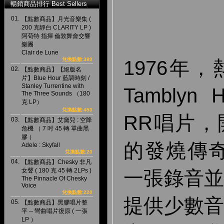
暢銷商品排行 Best Sellers
01.
【點數商品】月光音樂集 (
200 克靜白 CLARITY LP )
阿苟特 指揮 倫敦舞會交響
樂團
Clair de Lune
兌換點數:380
1976年，
02.
【點數商品】【絕版名
片】Blue Hour 藍調時刻 /
Stanley Turrentine with
Tamblyn
The Three Sounds （180
克 LP）
兌換點數:450
RR唱片
03.
【點數商品】艾黛兒 : 空降
危機 （ 7 吋 45 轉 單曲黑
膠 ）
的發燒傳
Adele : Skyfall
兌換點數:20
04.
【點數商品】Chesky 非凡
女聲 ( 180 克 45 轉 2LPs )
一張錄音
The Pinnacle Of Chesky
Voice
兌換點數:220
提供少數
05.
【點數商品】黑膠唱片整
平 -- 彎曲唱片復原 ( 一張
LP ）