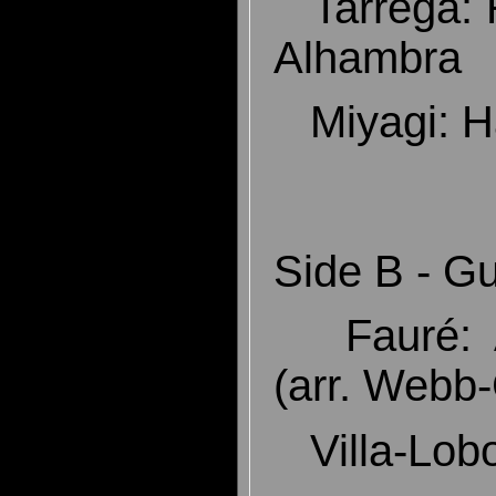
Tarrega: 
Alhambra
Miyagi: H
Side B - Gu
Fauré: A
(arr. Webb-
Villa-Lobo