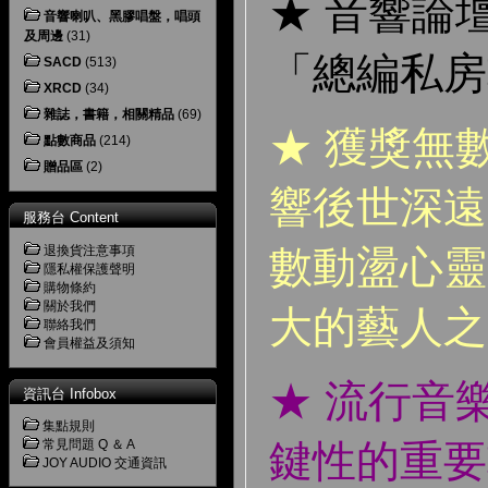
★ 音響論
音響喇叭、黑膠唱盤，唱頭
及周邊
(31)
「總編私房
SACD
(513)
XRCD
(34)
雜誌，書籍，相關精品
(69)
★ 獲獎無
點數商品
(214)
贈品區
(2)
響後世深遠
服務台 Content
退換貨注意事項
數動盪心靈
隱私權保護聲明
購物條約
關於我們
大的藝人之
聯絡我們
會員權益及須知
★ 流行音
資訊台 Infobox
集點規則
常見問題 Q ＆ A
鍵性的重要
JOY AUDIO 交通資訊