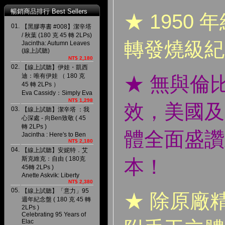
暢銷商品排行 Best Sellers
★ 1950 
01.
【黑膠專書 #008】潔辛塔
/ 秋葉 (180 克 45 轉 2LPs)
轉發燒級紀
Jacintha: Autumn Leaves
(線上試聽)
NT$ 2,180
02.
【線上試聽】伊娃・凱西
迪：唯有伊娃 （ 180 克
★ 無與倫
45 轉 2LPs ）
Eva Cassidy：Simply Eva
NT$ 1,298
效，美國及
03.
【線上試聽】潔辛塔 ：我
心深處 - 向Ben致敬 ( 45
轉 2LPs )
體全面盛讚此
Jacintha : Here′s to Ben
NT$ 2,180
04.
【線上試聽】安妮特．艾
斯克維克：自由 ( 180克
本！
45轉 2LPs )
Anette Askvik: Liberty
NT$ 2,380
05.
【線上試聽】「意力」95
★ 除原廠
週年紀念盤 ( 180 克 45 轉
2LPs )
Celebrating 95 Years of
Elac