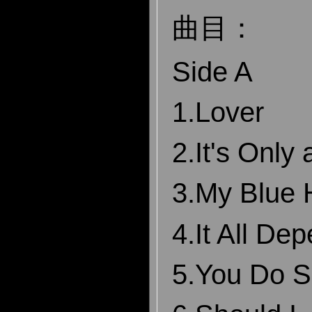
曲目：
Side A
1.Lover
2.It's Only
3.My Blue
4.It All De
5.You Do S