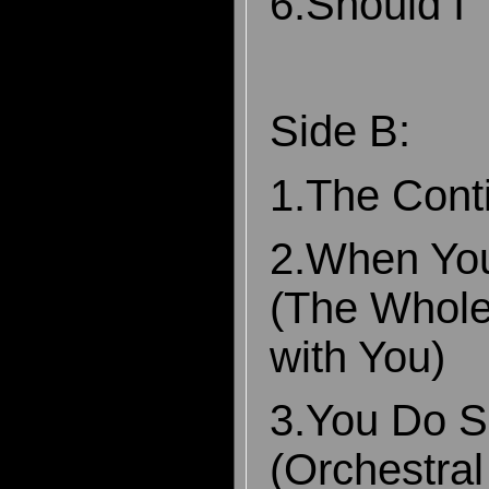
6.Should I
Side B:
1.The Cont
2.When You
(The Whole
with You)
3.You Do S
(Orchestral