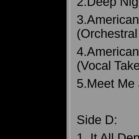
2.Deep Nig
3.American
(Orchestral
4.American
(Vocal Take
5.Meet Me 
Side D:
1. It All D