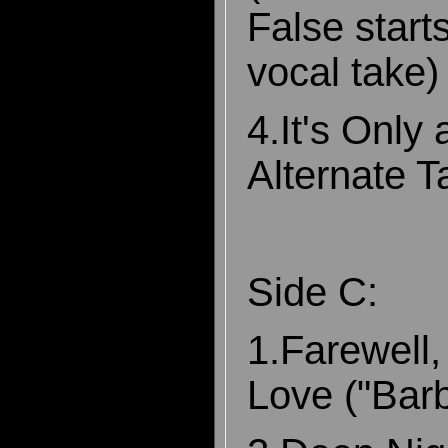
False starts
vocal take)
4.It's Only
Alternate T
Side C:
1.Farewell,
Love ("Barb