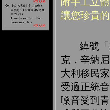
附手工立體
NT$ 1,850
06.
【線上試聽】安．碧森：
四季爵士 ( 180 克 45 轉直
讓您珍貴的
刻 2LPs )
Anne Bisson Trio：Four
Seasons in Jazz
NT$ 3,280
綽號「瘦
克．辛納屈
大利移民家
受過正統音
嗓音受到青睞