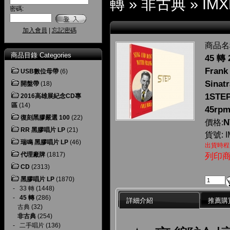
轉
»
非古典
»
IMX
密碼:
加入會員
|
忘記密碼
商品名
商品目錄 Categories
45 轉
Frank
USB數位母帶
(6)
Sinatr
開盤帶
(18)
1STEP
2016高雄展紀念CD專
區
(14)
45rpm
復刻黑膠嚴選 100
(22)
N
價格:
RR 黑膠唱片 LP
(21)
貨號: I
瑞鳴 黑膠唱片 LP
(46)
出貨時程
代理廠牌
(1817)
列印
CD
(2313)
黑膠唱片 LP
(1870)
-
33 轉
(1448)
-
45 轉
(286)
詳細介紹
推薦購
古典
(32)
非古典
(254)
-
二手唱片
(136)