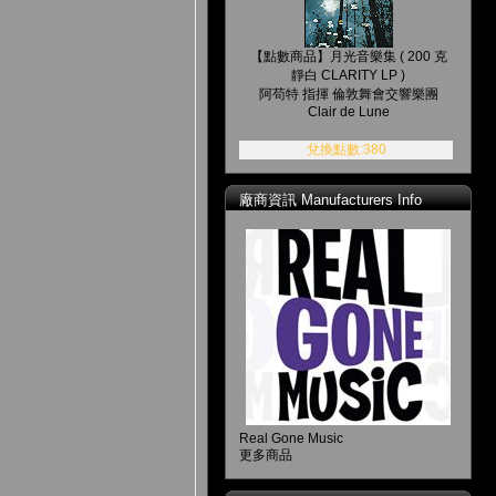
【點數商品】月光音樂集 ( 200 克
靜白 CLARITY LP )
阿苟特 指揮 倫敦舞會交響樂團
Clair de Lune
兌換點數:380
廠商資訊 Manufacturers Info
Real Gone Music
更多商品