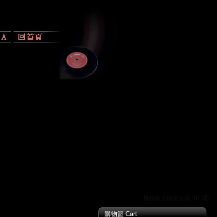
指揮家大植英次與 RR 唱片的
購物籃 Cart