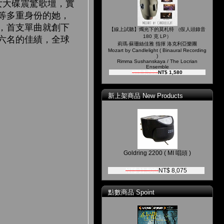
女大碟震驚歌壇，實
等多重身份的她，
，首支單曲就創下
【線上試聽】燭光下的莫札特 （假人頭錄音
180 克 LP）
六名的佳績，全球
莉瑪‧蘇珊絲佳雅 指揮 洛克利亞樂團
Mozart by Candlelight ( Binaural Recording
)
Rimma Sushanskaya / The Locrian
Ensemble
NT$ 1,700
NT$ 1,580
新上架商品 New Products
Goldring 2200 ( MI 唱頭 )
NT$ 11,500
NT$ 8,075
點數商品 Spoint