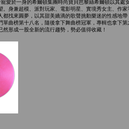
千寵愛於一身的希爾頓集團時尚寶貝芭黎絲希爾頓以其處
望。身兼超模、派對玩家、電影明星、實境秀女主、作家
人都找來圓夢，以其甜美嬌滴的歌聲挑動樂迷的性感地帶
門單曲榜第十八名，隨後拿下舞曲榜冠軍，專輯也拿下第
已然形成一股全新的流行趨勢，勢必值得收藏！