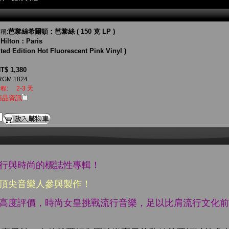
芭黎絲希爾頓：芭黎絲 ( 150 克 LP )
稱:
 Hilton：Paris
ited Edition Hot Fluorescent Pink Vinyl )
T$ 1,380
RGM 1824
程:
2-3 天
商品資訊
流行與時尚的標誌性專輯！
位頂尖音樂人參與製作！
半高度評價，時尚女皇挑戰流行音樂，足以比肩流行文化