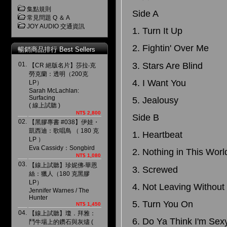
集點規則
Side A
常見問題 Q ＆ A
JOY AUDIO 交通資訊
1. Turn It Up
2. Fightin' Over Me
暢銷商品排行 Best Sellers
3. Stars Are Blind
01.
【CR 絕版名片】莎拉‧克
勞克蘭：透明（200克
4. I Want You
LP）
Sarah McLachlan:
Surfacing
5. Jealousy
( 線上試聽 )
NT$ 2,800
Side B
02.
【黑膠專書 #038】伊娃・
凱西迪：歌唱鳥 （ 180 克
1. Heartbeat
LP ）
Eva Cassidy：Songbird
2. Nothing in This Worl
NT$ 1,080
03.
【線上試聽】珍妮佛‧華恩
3. Screwed
絲：獵人（180 克黑膠
LP）
4. Not Leaving Without
Jennifer Warnes / The
Hunter
5. Turn You On
NT$ 1,450
04.
【線上試聽】瓊．拜雅：
6. Do Ya Think I'm Sex
鬥牛場上的鑽石與灰燼 (