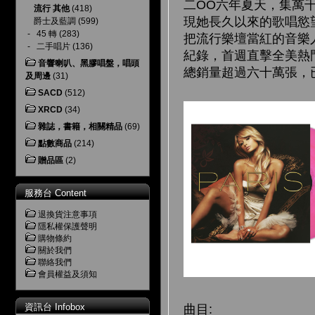
二OO六年夏天，集萬
流行 其他
(418)
現她長久以來的歌唱慾
爵士及藍調
(599)
-
45 轉
(283)
把流行樂壇當紅的音樂
-
二手唱片
(136)
紀錄，首週直擊全美熱
音響喇叭、黑膠唱盤，唱頭
總銷量超過六十萬張，
及周邊
(31)
SACD
(512)
XRCD
(34)
雜誌，書籍，相關精品
(69)
點數商品
(214)
贈品區
(2)
服務台 Content
退換貨注意事項
隱私權保護聲明
購物條約
關於我們
聯絡我們
會員權益及須知
資訊台 Infobox
曲目: