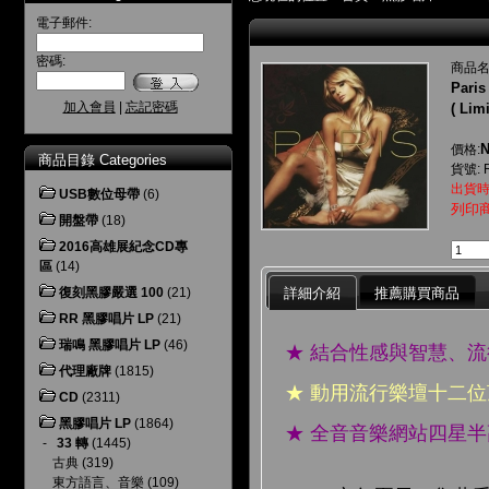
電子郵件:
密碼:
商品名
Paris
加入會員
|
忘記密碼
( Lim
N
價格:
商品目錄 Categories
貨號: 
出貨時
USB數位母帶
(6)
列印
開盤帶
(18)
2016高雄展紀念CD專
區
(14)
詳細介紹
推薦購買商品
復刻黑膠嚴選 100
(21)
RR 黑膠唱片 LP
(21)
瑞鳴 黑膠唱片 LP
(46)
★ 結合性感與智慧、
代理廠牌
(1815)
★ 動用流行樂壇十二
CD
(2311)
黑膠唱片 LP
(1864)
★ 全音音樂網站四星
-
33 轉
(1445)
古典
(319)
東方語言、音樂
(109)