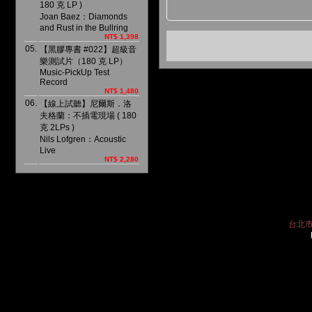
180 克 LP )
Joan Baez：Diamonds
and Rust in the Bullring
NT$ 1,398
05.
【黑膠專書 #022】超級音
樂測試片（180 克 LP）
Music-PickUp Test
Record
NT$ 1,480
06.
【線上試聽】尼爾斯．洛
夫格蘭：不插電現場 ( 180
克 2LPs )
Nils Lofgren：Acoustic
Live
NT$ 2,280
台北市中