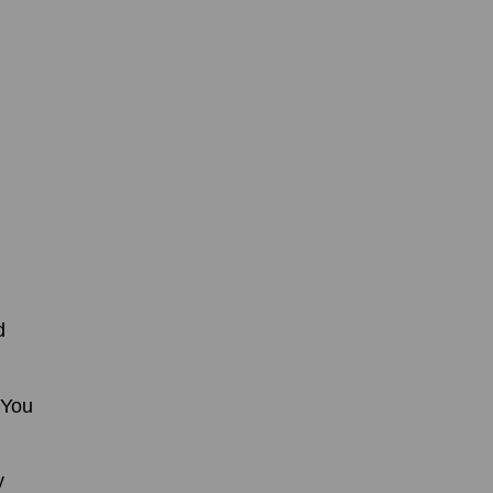
d
 You
y