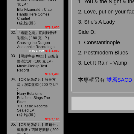
1. You & the Night & th
克 LP ）
Ella Fitzgerald：Clap
2. Love, put on your fa
Hands Here Comes
Charlie!
3. She's A Lady
( 線上試聽 )
NT$ 2,650
Side D:
02.
「追龍之樂」直刻錄音精
彩匯集 ( 180 克 LP )
1. Constantinople
Chasing the Dragon
Audiophile Recordings
NT$ 1,700
NT$ 1,580
2. Postmodern Blues
03.
【黑膠專書 #022】超級音
樂測試片（180 克 LP）
3. Let It Rain - Vamp
Music-PickUp Test
Record
NT$ 1,480
本專輯另有
雙層SACD
04.
【CR 絕版名片】貝拉方
堤：演唱藍調 ( 200 克 LP
)
Harry Belafonte:
Belafonte Sings The
Blues
✯ Classic Records
Sealed LP
( 線上試聽 )
NT$ 2,180
05.
【CR 絕版名片】邁爾士．
戴維斯︰西班牙素描 ( 200