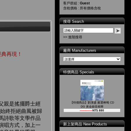
客戶群組 :
Guest
含稅價格 : 所有價格含稅
搜尋 Search
>> 進階搜尋
廠商 Manufacturers
經典再現！
特價商品 Specials
父親是搖擺爵士經
【特價商品】劉漢盛 嚴選棒喝 CD
DG 黃金錄音精華
時始終拒絕曲風被歸
NT$ 980
NT$ 880
馬詩歌等文學作品
新上架商品 New Products
演唱方式，加上一