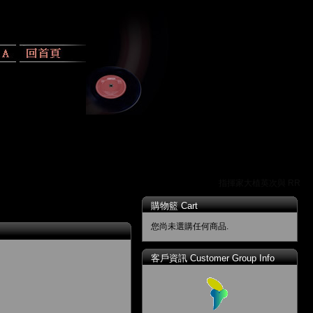
指揮家大植英次與 RR 唱
購物籃 Cart
您尚未選購任何商品.
客戶資訊 Customer Group Info