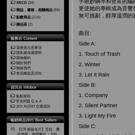
手絕妙鋼琴和豐富的編
XRCD
(34)
更使她的專輯成為音響發燒
雜誌，書籍，相關精品
(69)
無可挑剔，醇厚溫潤的
點數商品
(214)
贈品區
(2)
曲目:
服務台 Content
Side A:
退換貨注意事項
隱私權保護聲明
1. Touch of Trash
購物條約
關於我們
2. Winter
聯絡我們
會員權益及須知
3. Let It Rain
Side B:
資訊台 Infobox
1. Company
集點規則
常見問題 Q ＆ A
2. Silent Partner
JOY AUDIO 交通資訊
3. Light My Fire
暢銷商品排行 Best Sellers
Side C:
01.
【CR 絕版名片】艾拉．費
茲傑羅︰掌聲響起（ 200