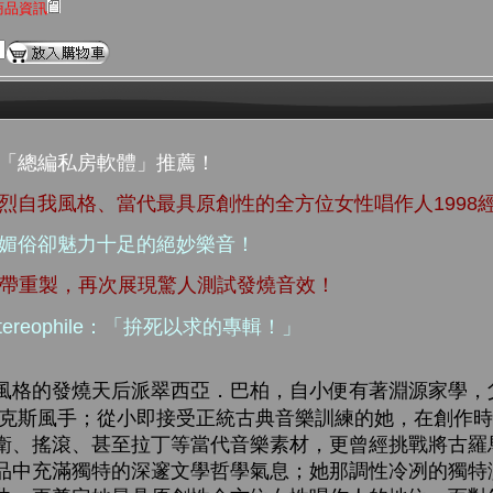
商品資訊
生「總編私房軟體」推薦！
烈自我風格、當代最具原創性的全方位女性唱作人1998
不媚俗卻魅力十足的絕妙樂音！
dman 母帶重製，再次展現驚人測試發燒音效！
ereophile：「拚死以求的專輯！」
風格的發燒天后派翠西亞．巴柏，自小便有著淵源家學，
薩克斯風手；從小即接受正統古典音樂訓練的她，在創作
衛、搖滾、甚至拉丁等當代音樂素材，更曾經挑戰將古羅
品中充滿獨特的深邃文學哲學氣息；她那調性冷冽的獨特