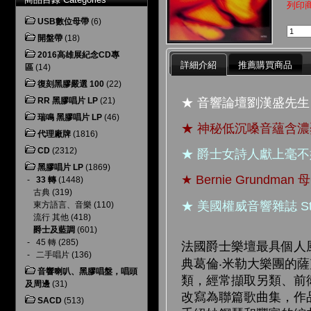
列印
USB數位母帶
(6)
開盤帶
(18)
2016高雄展紀念CD專
詳細介紹
推薦購買商品
區
(14)
復刻黑膠嚴選 100
(22)
★ 音響論壇劉漢盛先
RR 黑膠唱片 LP
(21)
瑞鳴 黑膠唱片 LP
(46)
★ 神秘低沉嗓音蘊含濃
代理廠牌
(1816)
CD
(2312)
★ 爵士女詩人獻上毫
黑膠唱片 LP
(1869)
★ Bernie Grun
-
33 轉
(1448)
古典
(319)
★ 美國權威音響雜誌 St
東方語言、音樂
(110)
流行 其他
(418)
爵士及藍調
(601)
-
45 轉
(285)
法國爵士樂壇最具個人
-
二手唱片
(136)
典葛倫‧米勒大樂團的
音響喇叭、黑膠唱盤，唱頭
類，經常擷取另類、前
及周邊
(31)
改寫為聯篇歌曲集，作
SACD
(513)