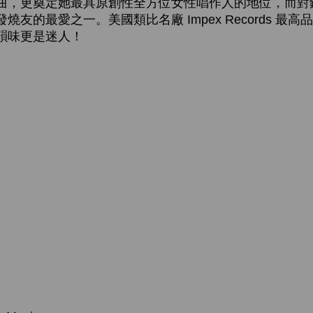
曲，更奠定她最具原創性全方位女性唱作人的地位，而對
友的最愛之一。美國類比名廠 Impex Records 最
韻味更是迷人！