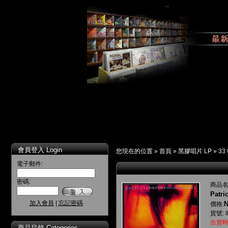
會員登入 Login
您現在的位置 »
首頁
»
黑膠唱片 LP
»
33
電子郵件:
密碼:
商品名
Patri
加入會員
|
忘記密碼
N
價格:
貨號: 
出貨時
商品目錄 Categories