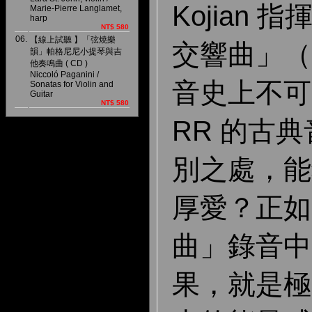
Kojian
Marie-Pierre Langlamet,
harp
NT$ 580
06.
【線上試聽 】「弦燒樂
交響曲」（
韻」帕格尼尼小提琴與吉
他奏鳴曲 ( CD )
Niccoló Paganini /
音史上不可
Sonatas for Violin and
Guitar
NT$ 580
RR 的古
別之處，能
厚愛？正如
曲」錄音中
果，就是極