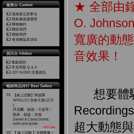
★ 全部由錄
服務台 Content
退換貨注意事項
O. John
隱私權保護聲明
購物條約
關於我們
聯絡我們
寬廣的動態
會員權益及須知
音效果！
資訊台 Infobox
集點規則
常見問題 Q ＆ A
JOY AUDIO 交通資訊
暢銷商品排行 Best Sellers
想要體驗 R
01.
【線上試聽】阿波羅
APOLLO ( 加拿大進口CD
)
Recordi
丹尼爾．頓波：大提琴／
凱莉．頓波：吉他
Daniel & Carey Domb,
超大動態與
cello and guitar
NT$ 598
02.
【 線上試聽 】全體齊奏！