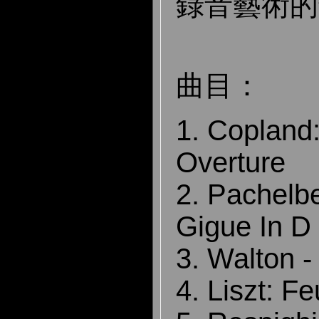
錄音藝術的
曲目：
1. Copland
Overture
2. Pachelb
Gigue In D
3. Walton -
4. Liszt: Fe