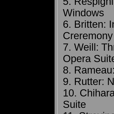
5. Respigh
Windows
6. Britten: 
Creremony 
7. Weill: T
Opera Suit
8. Rameau:
9. Rutter: N
10. Chihar
Suite