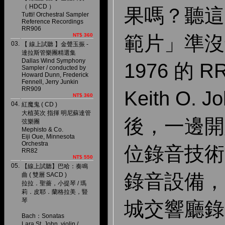
（ HDCD ）
果嗎？聽這
Tutti! Orchestral Sampler
Reference Recordings
RR906
範片」準沒
NT$ 360
03.
【 線上試聽 】金聲玉振 -
達拉斯管樂團精選集
Dallas Wind Symphony
1976 的 
Sampler / conducted by
Howard Dunn, Frederick
Fennell, Jerry Junkin
RR909
Keith O. 
NT$ 360
04.
紅魔鬼 ( CD )
大植英次 指揮 明尼蘇達管
後，一邊開
弦樂團
Mephisto & Co.
Eiji Oue, Minnesota
Orchestra
位錄音技術
RR82
NT$ 550
05.
【線上試聽】巴哈：奏鳴
錄音設備，1
曲 ( 雙層 SACD )
拉拉．聖薔，小提琴 / 瑪
莉．皮耶．蘭格拉美，豎
琴
城交響廳錄製
Bach：Sonatas
Lara St. John, violin /