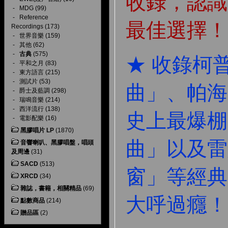
收錄，認識
-
MDG
(99)
-
Reference
最佳選擇！
Recordings
(173)
-
世界音樂
(159)
-
其他
(62)
-
古典
(575)
★ 收錄柯
-
平和之月
(83)
-
東方語言
(215)
-
測試片
(53)
曲」、帕海
-
爵士及藍調
(298)
-
瑞鳴音樂
(214)
-
西洋流行
(138)
史上最爆棚
-
電影配樂
(16)
黑膠唱片 LP
(1870)
曲」以及雷
音響喇叭、黑膠唱盤，唱頭
及周邊
(31)
SACD
(513)
窗」等經典
XRCD
(34)
雜誌，書籍，相關精品
(69)
大呼過癮！
點數商品
(214)
贈品區
(2)