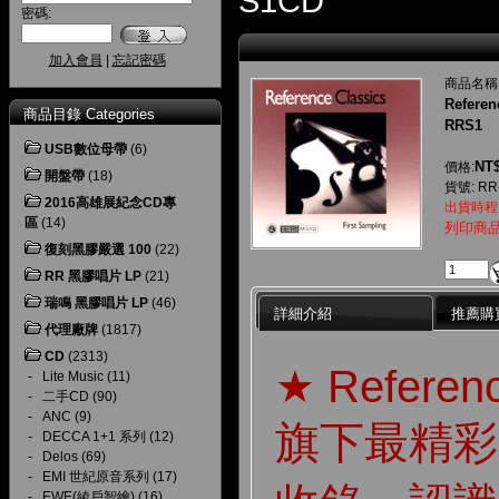
S1CD
密碼:
加入會員
|
忘記密碼
商品名稱
Referen
商品目錄 Categories
RRS1
USB數位母帶
(6)
NT$
價格:
開盤帶
(18)
貨號: RR
2016高雄展紀念CD專
出貨時程
區
(14)
列印商
復刻黑膠嚴選 100
(22)
RR 黑膠唱片 LP
(21)
瑞鳴 黑膠唱片 LP
(46)
詳細介紹
推薦購
代理廠牌
(1817)
CD
(2313)
★ Referen
-
Lite Music
(11)
-
二手CD
(90)
-
ANC
(9)
旗下最精彩
-
DECCA 1+1 系列
(12)
-
Delos
(69)
-
EMI 世紀原音系列
(17)
-
EWE(綾戶智繪)
(16)