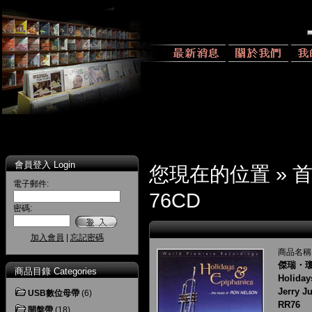
會員登入 Login
您現在的位置 »
電子郵件:
76CD
密碼:
加入會員
|
忘記密碼
商品名稱
傑瑞・瓊
商品目錄 Categories
Holiday
Jerry J
USB數位母帶
(6)
RR76
開盤帶
(18)