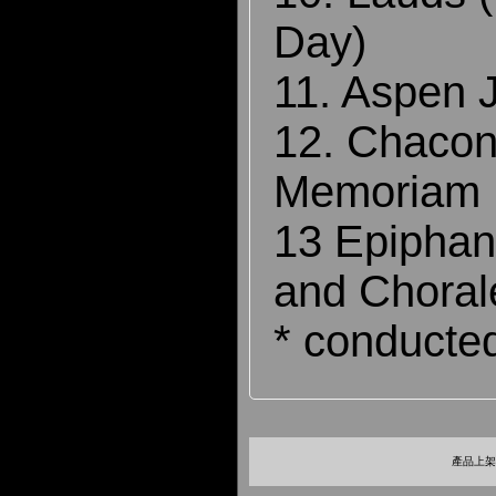
Day)
11. Aspen 
12. Chacon
Memoriam . 
13 Epiphan
and Choral
* conducte
產品上架時