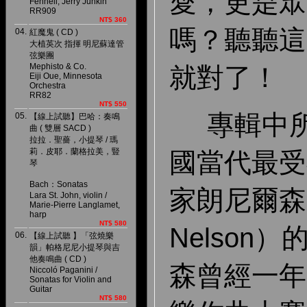
愛，更是眾
Fennell, Jerry Junkin
RR909
NT$ 360
嗎？聽聽這
04.
紅魔鬼 ( CD )
大植英次 指揮 明尼蘇達管
弦樂團
Mephisto & Co.
就對了！
Eiji Oue, Minnesota
Orchestra
RR82
NT$ 550
專輯中所
05.
【線上試聽】巴哈：奏鳴
曲 ( 雙層 SACD )
拉拉．聖薔，小提琴 / 瑪
莉．皮耶．蘭格拉美，豎
國當代最受
琴
Bach：Sonatas
家朗尼爾森
Lara St. John, violin /
Marie-Pierre Langlamet,
harp
NT$ 580
Nelson
06.
【線上試聽 】「弦燒樂
韻」帕格尼尼小提琴與吉
他奏鳴曲 ( CD )
森曾經一年
Niccoló Paganini /
Sonatas for Violin and
Guitar
NT$ 580