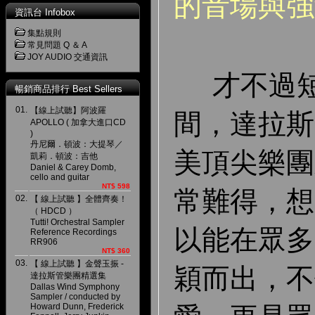
的音場與強
資訊台 Infobox
集點規則
常見問題 Q ＆ A
JOY AUDIO 交通資訊
才不過短
暢銷商品排行 Best Sellers
01.
【線上試聽】阿波羅
間，達拉斯
APOLLO ( 加拿大進口CD
)
丹尼爾．頓波：大提琴／
美頂尖樂團
凱莉．頓波：吉他
Daniel & Carey Domb,
cello and guitar
NT$ 598
常難得，想
02.
【 線上試聽 】全體齊奏！
（ HDCD ）
Tutti! Orchestral Sampler
以能在眾多
Reference Recordings
RR906
NT$ 360
03.
【 線上試聽 】金聲玉振 -
穎而出，不
達拉斯管樂團精選集
Dallas Wind Symphony
Sampler / conducted by
Howard Dunn, Frederick