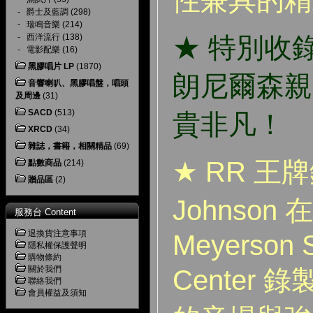
-
爵士及藍調
(298)
-
瑞鳴音樂
(214)
-
西洋流行
(138)
★ 特別收
-
電影配樂
(16)
黑膠唱片 LP
(1870)
朗尼爾森親
音響喇叭、黑膠唱盤，唱頭
及周邊
(31)
SACD
(513)
貴非凡！
XRCD
(34)
雜誌，書籍，相關精品
(69)
★ RR 王牌錄
點數商品
(214)
贈品區
(2)
Johnson
服務台 Content
退換貨注意事項
Meyerson 
隱私權保護聲明
購物條約
關於我們
Center
聯絡我們
會員權益及須知