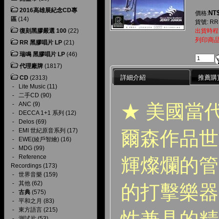
2016高雄展紀念CD專
NT$
價格:
區
(14)
貨號: RR
復刻黑膠嚴選 100
(22)
出貨時程
列印商
RR 黑膠唱片 LP
(21)
瑞鳴 黑膠唱片 LP
(46)
代理廠牌
(1817)
詳細介紹
推薦購
CD
(2313)
-
Lite Music
(11)
-
二手CD
(90)
★ 美國當
-
ANC
(9)
-
DECCA 1+1 系列
(12)
-
Delos
(69)
-
EMI 世紀原音系列
(17)
爾森作品世
-
EWE(綾戶智繪)
(16)
-
MDG
(99)
-
Reference
輝燦爛的管
Recordings
(173)
-
世界音樂
(159)
-
其他
(62)
的打擊樂器
-
古典
(575)
-
平和之月
(83)
-
東方語言
(215)
性兼具的精
-
測試片
(53)