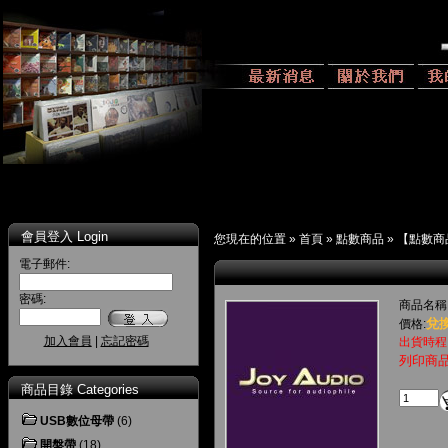
會員登入 Login
您現在的位置 »
首頁
»
點數商品
»
【點數商
電子郵件:
密碼:
商品名稱
兌換
價格:
加入會員
|
忘記密碼
出貨時程
列印商
商品目錄 Categories
USB數位母帶
(6)
開盤帶
(18)