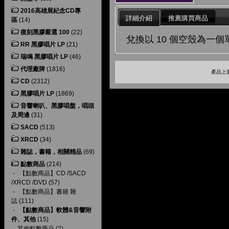
2016高雄展紀念CD專
詳細介紹
推薦購買商品
區
(14)
復刻黑膠嚴選 100
(22)
兌換以 10 個空殼為一個
RR 黑膠唱片 LP
(21)
瑞鳴 黑膠唱片 LP
(46)
代理廠牌
(1816)
產品上架
CD
(2312)
黑膠唱片 LP
(1869)
音響喇叭、黑膠唱盤，唱頭
及周邊
(31)
SACD
(513)
XRCD
(34)
雜誌，書籍，相關精品
(69)
點數商品
(214)
-
【點數商品】CD /SACD
/XRCD /DVD
(57)
-
【點數商品】書籍 雜
誌
(111)
-
【點數商品】軟體&音響附
件、其他
(15)
其他點數商品
(2)