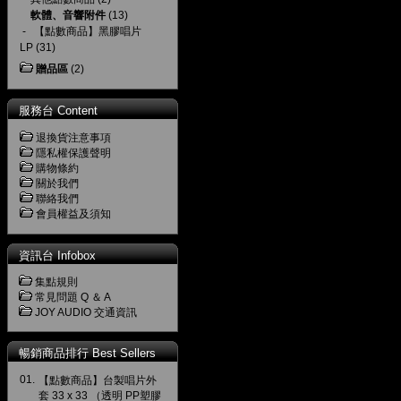
軟體、音響附件
(13)
-
【點數商品】黑膠唱片
LP
(31)
贈品區
(2)
服務台 Content
退換貨注意事項
隱私權保護聲明
購物條約
關於我們
聯絡我們
會員權益及須知
資訊台 Infobox
集點規則
常見問題 Q ＆ A
JOY AUDIO 交通資訊
暢銷商品排行 Best Sellers
01.
【點數商品】台製唱片外
套 33 x 33 （透明 PP塑膠