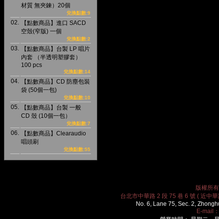
材質 無夾鍊）20個
兌換點數:9
02.
【點數商品】進口 SACD
空殼(窄版) 一個
兌換點數:2
03.
【點數商品】台製 LP 唱片
內套 （半透明塑膠套）
100 pcs
兌換點數:14
04.
【點數商品】CD 防塵包裝
袋 (50個一包)
兌換點數:10
05.
【點數商品】台製 一般
CD 殼 (10個一包）
兌換點數:7
06.
【點數商品】Clearaudio
唱頭刷
兌換點數:55
版權所有 2
台北市中華路 2 段 75 巷 6 號 ( 近中華路
No. 6, Lane 75, Sec. 2, Zhongh
E-mail