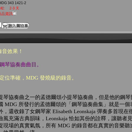
DG 343 1421-2
程:
2-3 天
商品資訊
錄音效果！
頌鋼琴協奏曲曲目。
場定位準確，
MDG
發燒級的錄音。
提琴協奏曲之一的孟德爾頌小提琴協奏曲，但是他的鋼琴
國
MDG
所發行的孟德爾頌的「鋼琴協奏曲集」就是一個
外，還收錄了女鋼琴家
Elisabeth Leonskaja
彈奏多首現在
曲風充滿古典韻味，
Leonskaja
恰如其份的詮釋，讓聽者
捉現場的真實氣氛，所有
MDG
的錄音都在真實的音樂聽