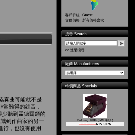
客戶群組 :
Guest
含稅價格 : 所有價格含稅
搜尋 Search
>> 進階搜尋
廠商 Manufacturers
特價商品 Specials
協奏曲可能就不是
非常難得的錄音，
很少聽到孟德爾頌的
見識到作曲家的另一
Goldring 1006 ( MM 唱頭 )
NT$ 11,500
NT$ 8,075
進行，也沒有使用