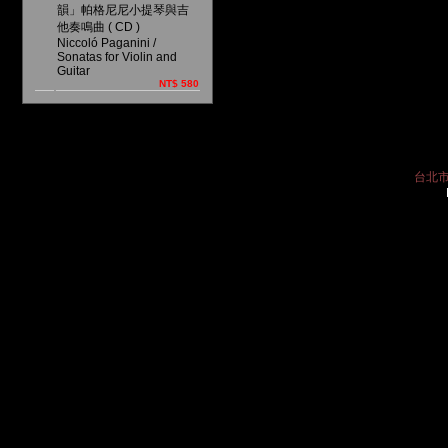
韻」帕格尼尼小提琴與吉
他奏鳴曲 ( CD )
Niccoló Paganini /
Sonatas for Violin and
Guitar
NT$ 580
台北市中