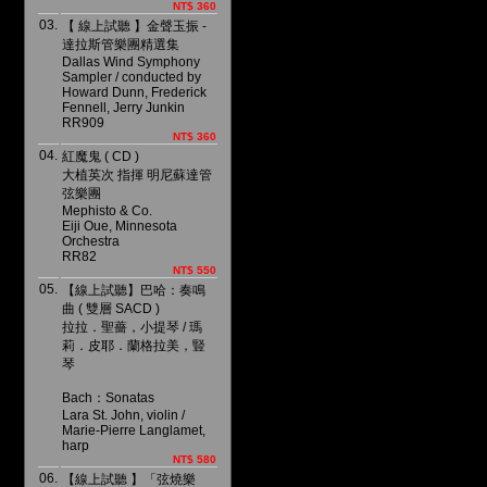
NT$ 360
03.
【 線上試聽 】金聲玉振 -
達拉斯管樂團精選集
Dallas Wind Symphony
Sampler / conducted by
Howard Dunn, Frederick
Fennell, Jerry Junkin
RR909
NT$ 360
04.
紅魔鬼 ( CD )
大植英次 指揮 明尼蘇達管
弦樂團
Mephisto & Co.
Eiji Oue, Minnesota
Orchestra
RR82
NT$ 550
05.
【線上試聽】巴哈：奏鳴
曲 ( 雙層 SACD )
拉拉．聖薔，小提琴 / 瑪
莉．皮耶．蘭格拉美，豎
琴
Bach：Sonatas
Lara St. John, violin /
Marie-Pierre Langlamet,
harp
NT$ 580
06.
【線上試聽 】「弦燒樂