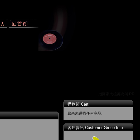
指揮家大植英次與 RR 唱
購物籃 Cart
您尚未選購任何商品.
客戶資訊 Customer Group Info