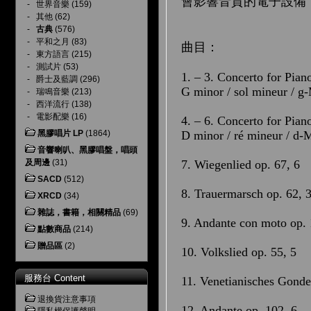
會影響音質的電子設備
-
世界音樂
(159)
-
其他
(62)
-
古典
(576)
-
平和之月
(83)
曲目：
-
東方語言
(215)
-
測試片
(53)
1. – 3. Concerto for Pian
-
爵士及藍調
(296)
G minor / sol mineur / g
-
瑞鳴音樂
(213)
-
西洋流行
(138)
-
電影配樂
(16)
4. – 6. Concerto for Pian
D minor / ré mineur / d-
黑膠唱片 LP
(1864)
音響喇叭、黑膠唱盤，唱頭
7. Wiegenlied op. 67, 6
及周邊
(31)
SACD
(512)
8. Trauermarsch op. 62, 
XRCD
(34)
雜誌，書籍，相關精品
(69)
9. Andante con moto op. 
點數商品
(214)
贈品區
(2)
10. Volkslied op. 55, 5
服務台 Content
11. Venetianisches Gondel
退換貨注意事項
12. Andante op. 102, 6