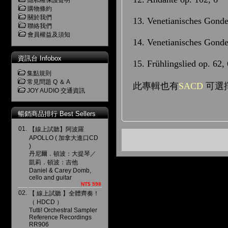
隱私權保護聲明
購物條約
關於我們
13. Venetianisches Gondel
聯絡我們
會員權益及須知
14. Venetianisches Gondel
資訊台 Infobox
15. Frühlingslied op. 62, 
集點規則
常見問題 Q ＆ A
此專輯也有
SACD
可選擇
JOY AUDIO 交通資訊
暢銷商品排行 Best Sellers
01.
【線上試聽】阿波羅
APOLLO ( 加拿大進口CD
)
丹尼爾．頓波：大提琴／
凱莉．頓波：吉他
Daniel & Carey Domb,
cello and guitar
NT$ 598
02.
【 線上試聽 】全體齊奏！
（ HDCD ）
Tutti! Orchestral Sampler
Reference Recordings
RR906