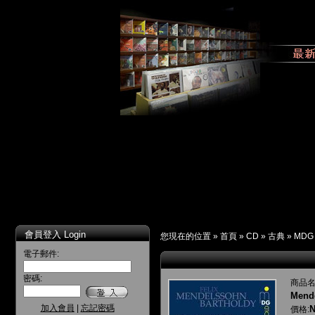
會員登入 Login
您現在的位置 »
首頁
»
CD
»
古典
»
MDG 
電子郵件:
密碼:
商品名
Mende
加入會員
|
忘記密碼
N
價格: