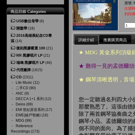
貨號: M
出貨時
商品目錄 Categories
列印
USB數位母帶
(6)
開盤帶
(18)
2016高雄展紀念CD專
詳細介紹
推薦購買商品
區
(14)
復刻黑膠嚴選 100
(21)
★
MDG
黃金系列頂級
RR 黑膠唱片 LP
(21)
瑞鳴 黑膠唱片 LP
(46)
★ 難得一見的孟德爾
代理廠牌
(1815)
CD
(2311)
★ 鋼琴清晰透明，音
-
Lite Music
(11)
-
二手CD
(90)
-
ANC
(9)
您一定聽過名列四大小
-
DECCA 1+1 系列
(12)
-
Delos
(69)
那麼熟悉了。這張由德
-
EMI 世紀原音系列
(17)
除了兩首鋼琴協奏曲之
-
EWE(綾戶智繪)
(16)
鋼琴小品。孟德爾頌的
-
MDG
(99)
-
Reference
個不同的面向。為了捕
Recordings
(173)