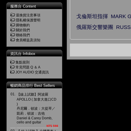
Total tim
服務台 Content
退換貨注意事項
戈倫斯坦指揮 MARK GOR
隱私權保護聲明
購物條約
俄羅斯交響樂團 RUSSIA
關於我們
聯絡我們
會員權益及須知
資訊台 Infobox
集點規則
常見問題 Q ＆ A
JOY AUDIO 交通資訊
暢銷商品排行 Best Sellers
01.
【線上試聽】阿波羅
APOLLO ( 加拿大進口CD
)
丹尼爾．頓波：大提琴／
凱莉．頓波：吉他
Daniel & Carey Domb,
cello and guitar
NT$ 598