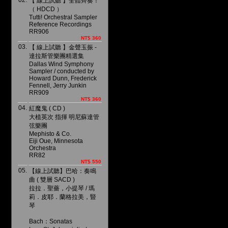
02.
【 線上試聽 】全體齊奏！
（ HDCD ）
Tutti! Orchestral Sampler
Reference Recordings
RR906
NT$ 360
03.
【 線上試聽 】金聲玉振 -
達拉斯管樂團精選集
Dallas Wind Symphony
Sampler / conducted by
Howard Dunn, Frederick
Fennell, Jerry Junkin
RR909
NT$ 360
04.
紅魔鬼 ( CD )
大植英次 指揮 明尼蘇達管
弦樂團
Mephisto & Co.
Eiji Oue, Minnesota
Orchestra
RR82
NT$ 550
05.
【線上試聽】巴哈：奏鳴
曲 ( 雙層 SACD )
拉拉．聖薔，小提琴 / 瑪
莉．皮耶．蘭格拉美，豎
琴
Bach：Sonatas