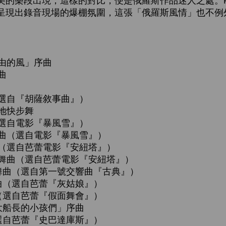
的樂段出現，這樣的對比，便是俄羅斯作品迷人之處。Pop
呈現出錄音現場的爆棚氛圍，這張「俄羅斯風情」也不例
自由的風」序曲
曲
（選自『胡薩敘事曲』）
溪地快步舞
（選自電影『暴風雪』）
行曲（選自電影『暴風雪』）
曲（選自芭蕾電影『安紐塔』）
拉舞曲（選自芭蕾電影『安紐塔』）
禾舞曲（選自第一號交響曲『古典』）
舞曲（選自芭蕾『灰姑娘』）
曲（選自芭蕾『假面舞會』）
「大船長的小孩們」序曲
（選自芭蕾『史巴達庫斯』）