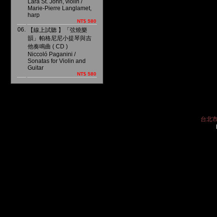
Lara St. John, violin /
Marie-Pierre Langlamet,
harp
NT$ 580
06.
【線上試聽 】「弦燒樂
韻」帕格尼尼小提琴與吉
他奏鳴曲 ( CD )
Niccoló Paganini /
Sonatas for Violin and
Guitar
NT$ 580
台北市中