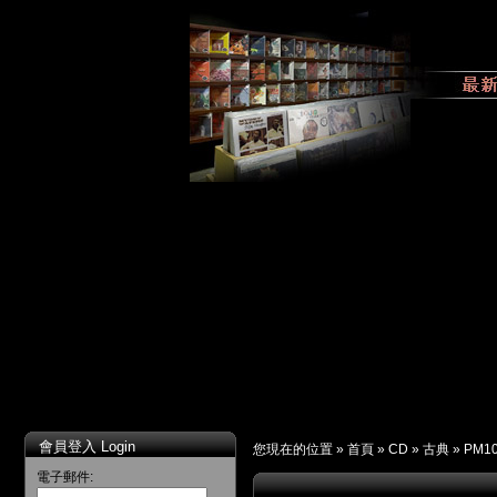
會員登入 Login
您現在的位置 »
首頁
»
CD
»
古典
»
PM10
電子郵件: