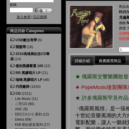
密碼:
商品名
RUSS
加入會員
|
忘記密碼
戈倫斯
N
價格:
貨號: 
商品目錄 Categories
出貨時
列印
USB數位母帶
(6)
開盤帶
(18)
2016高雄展紀念CD專
區
(14)
詳細介紹
推薦購買商品
復刻黑膠嚴選 100
(22)
RR 黑膠唱片 LP
(21)
★ 俄羅斯交響樂團散
瑞鳴 黑膠唱片 LP
(46)
★ PopeMusic後
代理廠牌
(1816)
CD
(2311)
★ 許多俄羅斯罕見作品
-
Lite Music
(11)
-
二手CD
(90)
俄羅斯風情」是一張
「
-
ANC
(9)
-
DECCA 1+1 系列
(12)
十世紀音樂風潮的大方
-
Delos
(69)
電影配樂，讓人一聽就
-
EMI 世紀原音系列
(17)