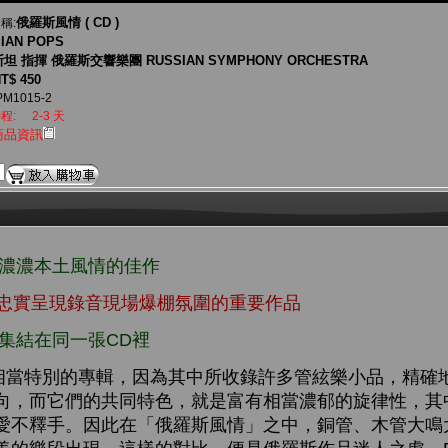
俄羅斯風情 ( CD )
稱:
IAN POPS
坦 指揮 俄羅斯交響樂團 RUSSIAN SYMPHONY ORCHESTRA
T$ 450
PM1015-2
程:
2-3 天
商品資訊
發濃濃本土風情的佳作
製團隊忠實呈現錄音現場爆棚氛圍的重要作品
集結在同一張CD裡
相當特別的專輯，因為其中所收錄許多管絃樂小品，精確
向，而它們的共同特色，就是富有相當濃郁的旋律性，其
愛不釋手。因此在「俄羅斯風情」之中，銅管、木管大鳴