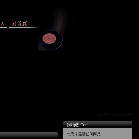
指揮家大植英次與 RR 唱
購物籃 Cart
您尚未選購任何商品.