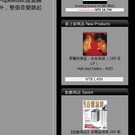
eMusic後製團
Goldring Eroica H ( MC 唱頭 )
外，整個音樂聽起
NT$ 26,500
NT$ 18,700
新上架商品 New Products
霍爾與奧茲：生命泉源（ 180 克
LP ）
Hall and Oates：H2O
NT$ 1,450
點數商品 Spoint
【點數商品】音響論壇第 265 期