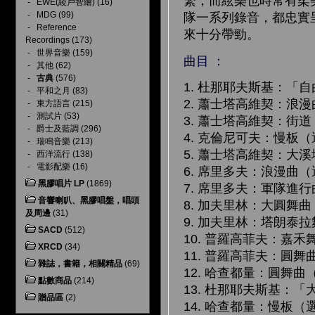
繁，而絃樂也時常有柔美
-
EWE(綾戶智繪)
(16)
-
MDG
(99)
隊一系列錄音，都忠實
-
Reference
來十分帶勁。
Recordings
(173)
-
世界音樂
(159)
曲目 ：
-
其他
(62)
-
古典
(576)
1. 杜那耶夫斯基：「
-
平和之月
(83)
2. 蕭士塔高維契：浪漫
-
東方語言
(215)
-
測試片
(53)
3. 蕭士塔高維契：街道
-
爵士及藍調
(296)
4. 克倫尼可夫：慢板
-
瑞鳴音樂
(213)
5. 蕭士塔高維契：大
-
西洋流行
(138)
-
電影配樂
(16)
6. 席里多夫：浪漫曲
黑膠唱片 LP
(1869)
7. 席里多夫：軍隊進
音響喇叭、黑膠唱盤，唱頭
8. 加夫里林：大圓舞
及周邊
(31)
9. 加夫里林：塔朗泰
SACD
(512)
10. 普羅高菲夫：嘉
XRCD
(34)
11. 普羅高菲夫：圓
雜誌，書籍，相關精品
(69)
12. 哈查都量：圓舞
點數商品
(214)
13. 杜那耶夫斯基：
贈品區
(2)
14. 哈查都量：慢板