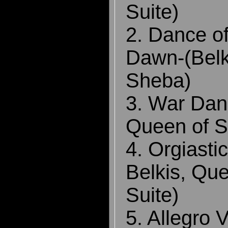
Suite)
2. Dance of
Dawn-(Belk
Sheba)
3. War Danc
Queen of S
4. Orgiasti
Belkis, Qu
Suite)
5. Allegro 