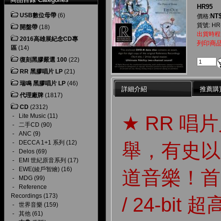
HR95
USB數位母帶
(6)
NT$
價格:
貨號: HR
開盤帶
(18)
出貨時程
2016高雄展紀念CD專
列印商
區
(14)
復刻黑膠嚴選 100
(22)
RR 黑膠唱片 LP
(21)
瑞鳴 黑膠唱片 LP
(46)
詳細介紹
推薦購
代理廠牌
(1817)
CD
(2312)
★ RR 
-
Lite Music
(11)
-
二手CD
(90)
-
ANC
(9)
-
DECCA 1+1 系列
(12)
舉，有史以
-
Delos
(69)
-
EMI 世紀原音系列
(17)
-
EWE(綾戶智繪)
(16)
道音樂！首度將
-
MDG
(99)
-
Reference
Recordings
(173)
/ 24-bi
-
世界音樂
(159)
-
其他
(61)