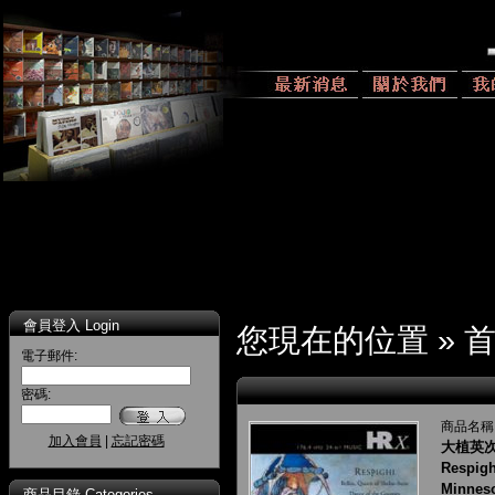
會員登入 Login
您現在的位置 »
電子郵件:
密碼:
商品名稱
加入會員
|
忘記密碼
大植英次
Respigh
Minneso
商品目錄 Categories