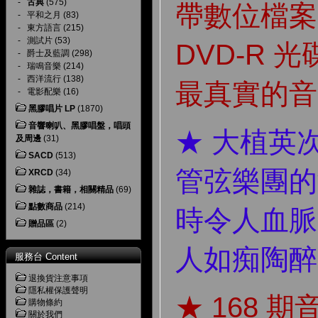
-
古典
(575)
帶數位檔案
-
平和之月
(83)
-
東方語言
(215)
-
測試片
(53)
DVD-R 
-
爵士及藍調
(298)
-
瑞鳴音樂
(214)
-
西洋流行
(138)
最真實的音
-
電影配樂
(16)
黑膠唱片 LP
(1870)
音響喇叭、黑膠唱盤，唱頭
★ 大植英
及周邊
(31)
SACD
(513)
管弦樂團的
XRCD
(34)
雜誌，書籍，相關精品
(69)
點數商品
(214)
時令人血脈
贈品區
(2)
人如痴陶醉
服務台 Content
退換貨注意事項
隱私權保護聲明
★ 168 
購物條約
關於我們