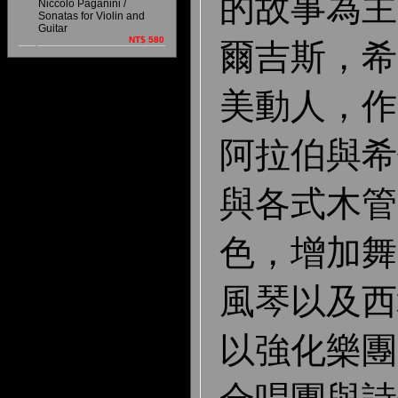
的故事為主
Niccoló Paganini /
Sonatas for Violin and
Guitar
NT$ 580
爾吉斯，希
美動人，作
阿拉伯與希
與各式木管
色，增加舞
風琴以及西
以強化樂團