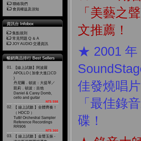
聯絡我們
「美藝之聲
會員權益及須知
資訊台 Infobox
文推薦！
集點規則
常見問題 Q ＆ A
JOY AUDIO 交通資訊
★ 2001 年
暢銷商品排行 Best Sellers
SoundSta
01.
【線上試聽】阿波羅
APOLLO ( 加拿大進口CD
)
佳發燒唱片
丹尼爾．頓波：大提琴／
凱莉．頓波：吉他
Daniel & Carey Domb,
cello and guitar
「最佳錄音
NT$ 598
02.
【 線上試聽 】全體齊奏！
（ HDCD ）
碟！
Tutti! Orchestral Sampler
Reference Recordings
RR906
NT$ 360
03.
【 線上試聽 】金聲玉振 -