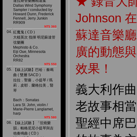
★ 錄音大師 K
達拉斯管樂團精選集
Dallas Wind Symphony
Sampler / conducted by
Johnso
Howard Dunn, Frederick
Fennell, Jerry Junkin
RR909
NT$ 360
蘇達音樂廳
04.
紅魔鬼 ( CD )
大植英次 指揮 明尼蘇達管
弦樂團
廣的動態與
Mephisto & Co.
Eiji Oue, Minnesota
Orchestra
RR82
效果！
NT$ 550
05.
【線上試聽】巴哈：奏鳴
曲 ( 雙層 SACD )
拉拉．聖薔，小提琴 / 瑪
義大利作曲
莉．皮耶．蘭格拉美，豎
琴
Bach：Sonatas
老故事相當
Lara St. John, violin /
Marie-Pierre Langlamet,
harp
NT$ 580
聖經中席巴
06.
【線上試聽 】「弦燒樂
韻」帕格尼尼小提琴與吉
他奏鳴曲 ( CD )