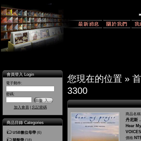
會員登入 Login
您現在的位置 »
電子郵件:
3300
密碼:
加入會員
|
忘記密碼
商品名稱
丹尼斯．
商品目錄 Categories
Hear My
VOICES
USB數位母帶
(6)
NT$
價格:
開盤帶
(18)