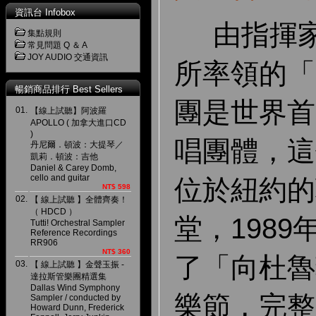
資訊台 Infobox
由指揮家
集點規則
常見問題 Q ＆ A
JOY AUDIO 交通資訊
所率領的「
暢銷商品排行 Best Sellers
團是世界首
01.
【線上試聽】阿波羅
APOLLO ( 加拿大進口CD
)
唱團體，這
丹尼爾．頓波：大提琴／
凱莉．頓波：吉他
Daniel & Carey Domb,
cello and guitar
位於紐約的
NT$ 598
02.
【 線上試聽 】全體齊奏！
（ HDCD ）
堂，198
Tutti! Orchestral Sampler
Reference Recordings
RR906
NT$ 360
了「向杜魯
03.
【 線上試聽 】金聲玉振 -
達拉斯管樂團精選集
Dallas Wind Symphony
樂節，完整
Sampler / conducted by
Howard Dunn, Frederick