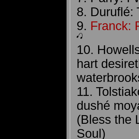
8. Duruflé:
9.
Franck: 
10. Howells
hart desire
waterbrook
11. Tolstia
dushé moy
(Bless the
Soul)