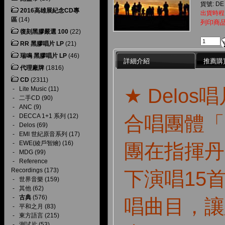
貨號: DE
2016高雄展紀念CD專
出貨時程
區
(14)
列印商
復刻黑膠嚴選 100
(22)
RR 黑膠唱片 LP
(21)
瑞鳴 黑膠唱片 LP
(46)
詳細介紹
推薦購
代理廠牌
(1816)
CD
(2311)
★ Delo
-
Lite Music
(11)
-
二手CD
(90)
-
ANC
(9)
合唱團體「
-
DECCA 1+1 系列
(12)
-
Delos
(69)
-
EMI 世紀原音系列
(17)
-
EWE(綾戶智繪)
(16)
團在指揮丹
-
MDG
(99)
-
Reference
Recordings
(173)
下演唱15
-
世界音樂
(159)
-
其他
(62)
-
古典
(576)
唱曲目，讓
-
平和之月
(83)
-
東方語言
(215)
-
測試片
(53)