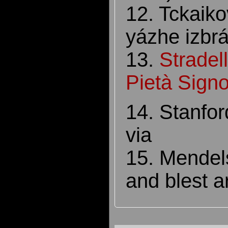
12. Tckaiko
yázhe izbrá
13.
Stradel
Pietà Sign
14. Stanfor
via
15. Mendel
and blest a