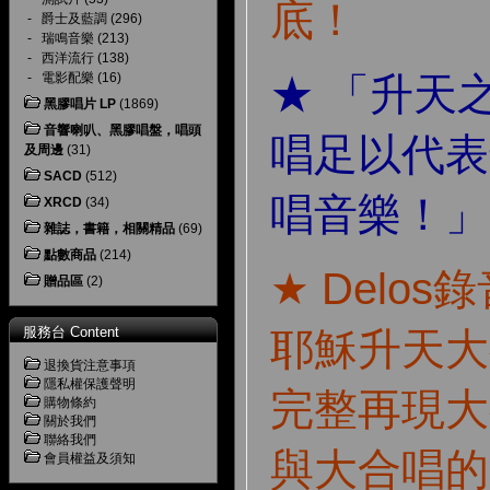
底！
-
爵士及藍調
(296)
-
瑞鳴音樂
(213)
-
西洋流行
(138)
-
電影配樂
(16)
★ 「升天
黑膠唱片 LP
(1869)
音響喇叭、黑膠唱盤，唱頭
唱足以代表
及周邊
(31)
SACD
(512)
唱音樂！」～S
XRCD
(34)
雜誌，書籍，相關精品
(69)
點數商品
(214)
★ Delo
贈品區
(2)
服務台 Content
耶穌升天大
退換貨注意事項
隱私權保護聲明
完整再現大
購物條約
關於我們
聯絡我們
與大合唱的
會員權益及須知