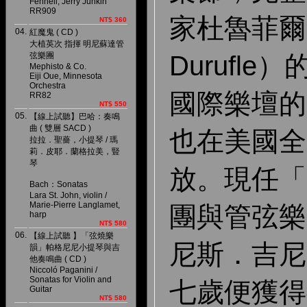
Fennell, Jerry Junkin
RR909
家杜魯菲爾（
NT$ 360
04.
紅魔鬼 ( CD )
大植英次 指揮 明尼蘇達管
弦樂團
Durufl
Mephisto & Co.
Eiji Oue, Minnesota
Orchestra
國際樂壇的
RR82
NT$ 550
05.
【線上試聽】巴哈：奏鳴
曲 ( 雙層 SACD )
也在美國全
拉拉．聖薔，小提琴 / 瑪
莉．皮耶．蘭格拉美，豎
琴
放。現任「
Bach：Sonatas
Lara St. John, violin /
Marie-Pierre Langlamet,
團與管弦樂
harp
NT$ 580
06.
【線上試聽 】「弦燒樂
尼斯．吉尼
韻」帕格尼尼小提琴與吉
他奏鳴曲 ( CD )
Niccoló Paganini /
Sonatas for Violin and
七歲便獲得
Guitar
NT$ 580