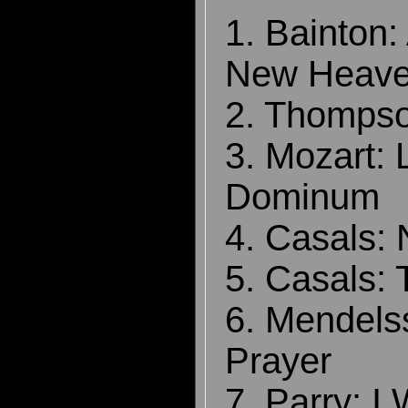
1. Bainton:
New Heav
2. Thompson
3. Mozart:
Dominum
4. Casals:
5. Casals: 
6. Mendels
Prayer
7. Parry: I