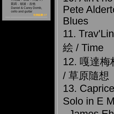
凱莉．頓波：吉他
Pete Alder
Daniel & Carey Domb,
cello and guitar
兌換點數:37
Blues
11. Trav'L
絵 / Time
12. 嘎達梅
/ 草原隨想
13. Caprice
Solo in E 
- James Eh