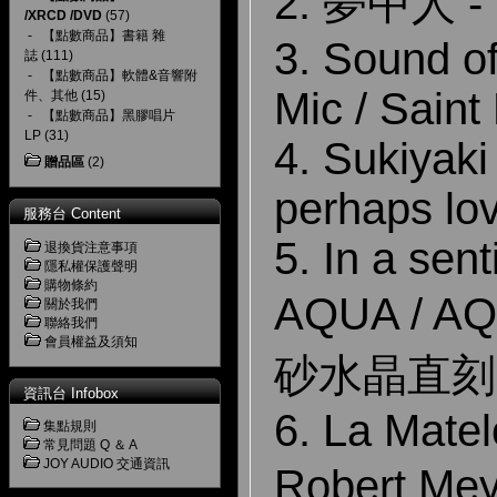
2. 夢中人 
/XRCD /DVD
(57)
-
【點數商品】書籍 雜
3. Sound of
誌
(111)
-
【點數商品】軟體&音響附
Mic / Saint
件、其他
(15)
-
【點數商品】黑膠唱片
LP
(31)
4. Sukiyaki
贈品區
(2)
perhaps lo
服務台 Content
5. In a sen
退換貨注意事項
隱私權保護聲明
購物條約
AQUA / A
關於我們
聯絡我們
會員權益及須知
砂水晶直刻
資訊台 Infobox
6. La Matel
集點規則
常見問題 Q ＆ A
JOY AUDIO 交通資訊
Robert M