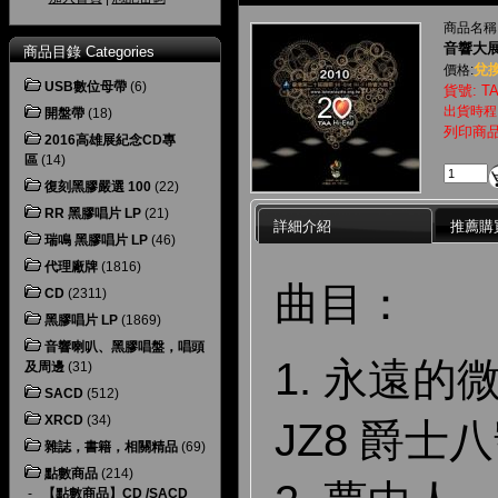
商品名稱
音響大展
商品目錄 Categories
兌換
價格:
USB數位母帶
(6)
貨號: TA
出貨時程
開盤帶
(18)
列印商
2016高雄展紀念CD專
區
(14)
復刻黑膠嚴選 100
(22)
RR 黑膠唱片 LP
(21)
詳細介紹
推薦購
瑞鳴 黑膠唱片 LP
(46)
代理廠牌
(1816)
曲目：
CD
(2311)
黑膠唱片 LP
(1869)
音響喇叭、黑膠唱盤，唱頭
1. 永遠的微
及周邊
(31)
SACD
(512)
XRCD
(34)
JZ8 爵士
雜誌，書籍，相關精品
(69)
點數商品
(214)
-
【點數商品】CD /SACD