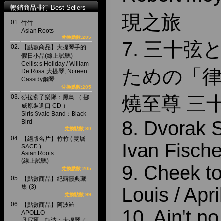
暢銷商品排行 Best Sellers
現之旅
01.
竹竹
Asian Roots
兌換點數:205
7. 三十
02.
【點數商品】大提琴手的
假日小品(線上試聽)
Cellist s Holiday / William
ための「律」
De Rosa 大提琴, Noreen
Cassidy鋼琴
兌換點數:205
燒至尊 三
03.
莎拉燕子樂隊：黑鳥 （ 挪
威原裝進口 CD ）
Siris Svale Band：Black
8. Dvorak 
Bird
兌換點數:80
04.
【絕版名片】竹竹 ( 雙層
Ivan Fische
SACD )
Asian Roots
(線上試聽)
9. Cheek to
兌換點數:205
05.
【點數商品】紀露霞典藏
集 (3)
Louis / Apri
兌換點數:99
06.
【點數商品】阿波羅
10. Ain't n
APOLLO
丹尼爾．頓波：大提琴／