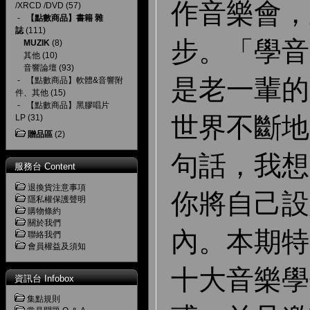
作音樂會，
/XRCD /DVD
(57)
-
【點數商品】書籍 雜
誌
(111)
步。「學音
MUZIK
(8)
其他
(10)
音響論壇
(93)
是老一輩的
-
【點數商品】軟體&音響附
件、其他
(15)
-
【點數商品】黑膠唱片
世界不斷地
LP
(31)
贈品區
(2)
句話，我想
服務台 Content
退換貨注意事項
你將自己設
隱私權保護聲明
購物條約
關於我們
內。本期特
聯絡我們
會員權益及須知
十大音樂學
資訊台 Infobox
集點規則