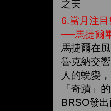
之美
6.當月注
──馬捷爾
馬捷爾在風
魯克納交響
人的蛻變，
「奇蹟」的
BRSO發