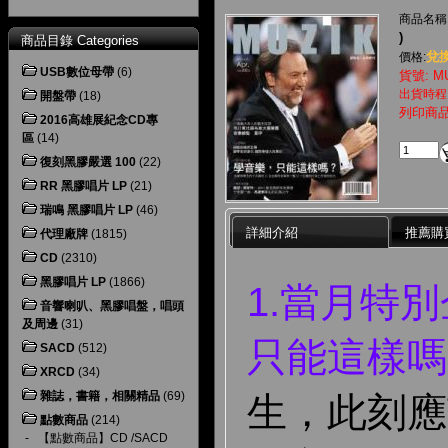
商品名稱
)
商品目錄 Categories
兌換
價格:
USB數位母帶
(6)
貨號: MU
出貨時程
開盤帶
(18)
列印商
2016高雄展紀念CD專
區
(14)
復刻黑膠嚴選 100
(22)
RR 黑膠唱片 LP
(21)
瑞鳴 黑膠唱片 LP
(46)
詳細介紹
推薦購
代理廠牌
(1815)
CD
(2310)
黑膠唱片 LP
(1866)
1.當月特
音響喇叭、黑膠唱盤，唱頭
及周邊
(31)
只能這樣嗎
SACD
(512)
XRCD
(34)
雜誌，書籍，相關精品
(69)
生，此刻應
點數商品
(214)
-
【點數商品】CD /SACD