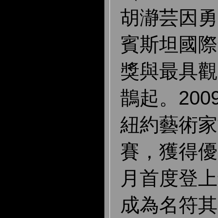
胡瀞芸因勇
賓斯坦國際
獎與最具觀
鵲起。20
紐約藝術家
賽，獲得優
月首度登上
成為名符其