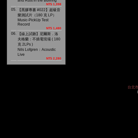
and Rust in the Bullring
NT$ 1,398
05.
【黑膠專書 #022】超級音
樂測試片（180 克 LP）
Music-PickUp Test
Record
NT$ 1,480
06.
【線上試聽】尼爾斯．洛
夫格蘭：不插電現場 ( 180
克 2LPs )
Nils Lofgren：Acoustic
Live
NT$ 2,280
台北市中