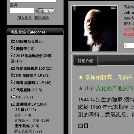
密碼:
商品名
Johnn
加入會員
|
忘記密碼
N
價格:
貨號: 
出貨時
商品目錄 Categories
列印
USB數位母帶
(6)
開盤帶
(18)
2016高雄展紀念CD專
詳細介紹
區
(14)
復刻黑膠嚴選 100
(21)
RR 黑膠唱片 LP
(21)
★ 最原始粗礪、充滿
瑞鳴 黑膠唱片 LP
(46)
★ 出神入化的吉他技
代理廠牌
(1815)
CD
(2311)
年出生的強尼
‧
溫
1944
黑膠唱片 LP
(1864)
躍於
年代末期至
1960
1
-
33 轉
(1445)
製的專輯，意氣風發、
古典
(319)
東方語言、音樂
(109)
曲目：
流行 其他
(418)
爵士及藍調
(599)