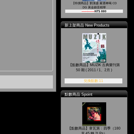
【特價商品】劉漢盛 嚴選棒喝 CD
DG 黃金錄音精華
NT$ 980
NT$ 880
新上架商品 New Products
【點數商品】MUZIK 古典樂刊第
50 期 ( 2011 / 1、2月 )
兌換點數:11
點數商品 Spoint
【點數商品】韋瓦第：四季（180
克 45 轉 2LPs）