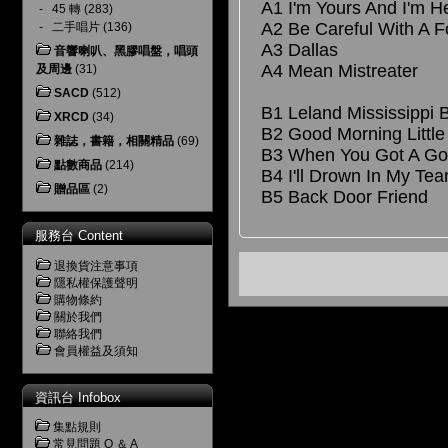
A1 I'm Yours And I'm H
-
45 轉
(283)
A2 Be Careful With A F
-
二手唱片
(136)
A3 Dallas
音響喇叭、黑膠唱盤，唱頭
A4 Mean Mistreater
及周邊
(31)
SACD
(512)
B1 Leland Mississippi 
XRCD
(34)
B2 Good Morning Little
雜誌，書籍，相關精品
(69)
B3 When You Got A Go
點數商品
(214)
B4 I'll Drown In My Tea
贈品區
(2)
B5 Back Door Friend
服務台 Content
退換貨注意事項
隱私權保護聲明
購物條約
關於我們
聯絡我們
會員權益及須知
資訊台 Infobox
集點規則
常見問題 Q ＆ A