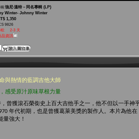
強尼‧溫特－同名專輯 (LP)
稱:
y Winter- Johnny Winter
T$ 1,350
CS 9826
程:
2-3 天
商品資訊
生命與熱情的藍調吉他大師
巧，感受原汁原味草根力量
特，曾獲滾石榮銜史上百大吉他手之一，他不但以一手神
年代初期，也是曾獲葛萊美獎的製作人。本片為他在
970
能量強大！