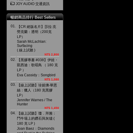
JOY AUDIO 交通資訊
暢銷商品排行 Best Sellers
01.
【CR 絕版名片】莎拉‧克
勞克蘭：透明（200克
LP）
Sarah McLachlan:
Surfacing
( 線上試聽 )
NT$ 2,800
02.
【黑膠專書 #038】伊娃・
凱西迪：歌唱鳥 （ 180 克
LP ）
Eva Cassidy：Songbird
NT$ 1,080
03.
【線上試聽】珍妮佛‧華恩
絲：獵人（180 克黑膠
LP）
Jennifer Warnes / The
Hunter
NT$ 1,450
04.
【線上試聽】瓊．拜雅：
鬥牛場上的鑽石與灰燼 (
180 克 LP )
Joan Baez：Diamonds