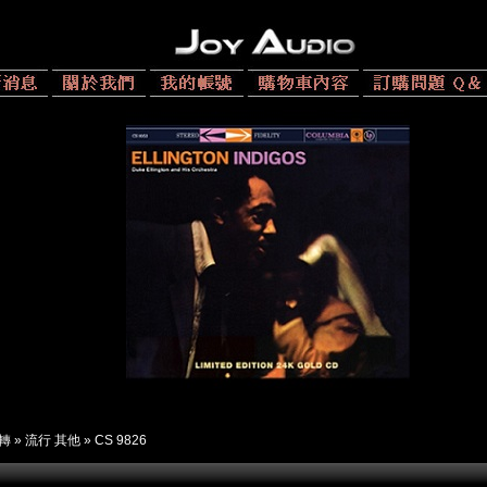
 轉
»
流行 其他
»
CS 9826