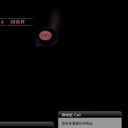
指揮家大植英次與 RR 唱
購物籃 Cart
您尚未選購任何商品.