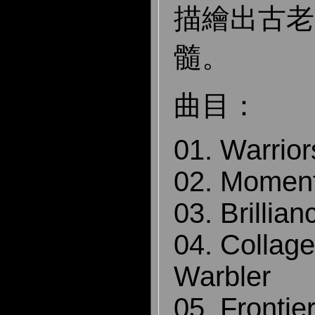
描繪出古老
髓。
曲目：
01. Warrior
02. Momen
03. Brillia
04. Collag
Warbler
05. Frontie