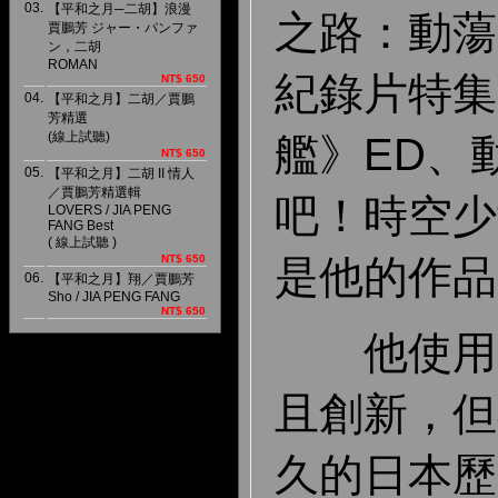
03.
【平和之月─二胡】浪漫
之路：動蕩
賈鵬芳 ジャー・パンファ
ン，二胡
ROMAN
紀錄片特集
NT$ 650
04.
【平和之月】二胡／賈鵬
芳精選
(線上試聽)
艦》ED、
NT$ 650
05.
【平和之月】二胡 II 情人
／賈鵬芳精選輯
吧！時空少
LOVERS / JIA PENG
FANG Best
( 線上試聽 )
NT$ 650
是他的作品
06.
【平和之月】翔／賈鵬芳
Sho / JIA PENG FANG
NT$ 650
他使用的
且創新，但
久的日本歷