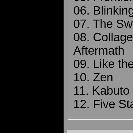
06. Blinkin
07. The Sw
08. Collag
Aftermath
09. Like th
10. Zen
11. Kabuto
12. Five St