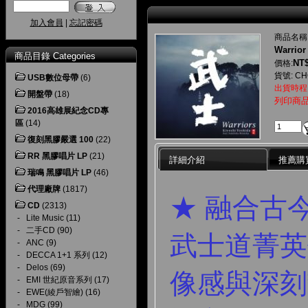
加入會員
|
忘記密碼
商品名稱
Warrior
商品目錄 Categories
NT$
價格:
貨號: CH
USB數位母帶
(6)
出貨時程
開盤帶
(18)
列印商
2016高雄展紀念CD專
區
(14)
復刻黑膠嚴選 100
(22)
RR 黑膠唱片 LP
(21)
詳細介紹
推薦購
瑞鳴 黑膠唱片 LP
(46)
代理廠牌
(1817)
★ 融合古
CD
(2313)
-
Lite Music
(11)
-
二手CD
(90)
武士道菁英
-
ANC
(9)
-
DECCA 1+1 系列
(12)
-
Delos
(69)
像感與深刻
-
EMI 世紀原音系列
(17)
-
EWE(綾戶智繪)
(16)
-
MDG
(99)