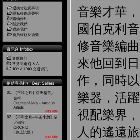
音樂才華，
退換貨注意事項
隱私權保護聲明
購物條約
關於我們
國伯克利音
聯絡我們
會員權益及須知
修音樂編曲
資訊台 Infobox
集點規則
來他回到日
常見問題 Q ＆ A
JOY AUDIO 交通資訊
作，同時以
暢銷商品排行 Best Sellers
01.
【平和之月】亞洲精選／
樂器，活躍
合輯
Graces of Asia – Various
Artists
視配樂界，
NT$ 650
02.
【平和之月─午茶小憩】蘭
／邵容
人的遙遠旅
ORCHID
( 線上試聽 )
NT$ 650