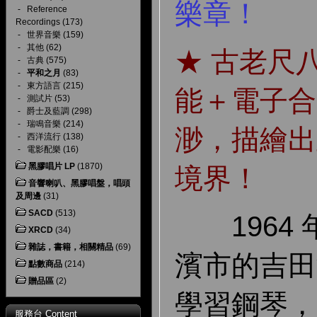
樂章！
-
Reference
Recordings
(173)
-
世界音樂
(159)
-
其他
(62)
★ 古老尺
-
古典
(575)
-
平和之月
(83)
-
東方語言
(215)
能＋電子合
-
測試片
(53)
-
爵士及藍調
(298)
-
瑞鳴音樂
(214)
渺，描繪出
-
西洋流行
(138)
-
電影配樂
(16)
黑膠唱片 LP
(1870)
境界！
音響喇叭、黑膠唱盤，唱頭
及周邊
(31)
SACD
(513)
1964 
XRCD
(34)
雜誌，書籍，相關精品
(69)
濱市的吉田
點數商品
(214)
贈品區
(2)
學習鋼琴，
服務台 Content