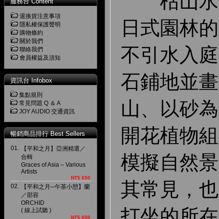
枯山水又
服務台 Content
退換貨注意事項
日式園林的
隱私權保護聲明
購物條約
關於我們
不引水入庭
聯絡我們
會員權益及須知
石鋪地並畫
資訊台 Infobox
集點規則
山、以砂為
常見問題 Q ＆ A
JOY AUDIO 交通資訊
開花植物組
暢銷商品排行 Best Sellers
01.
【平和之月】亞洲精選／
模擬自然景
合輯
Graces of Asia – Various
Artists
NT$ 650
其常見，也
02.
【平和之月─午茶小憩】蘭
／邵容
ORCHID
打坐的所在
( 線上試聽 )
NT$ 650