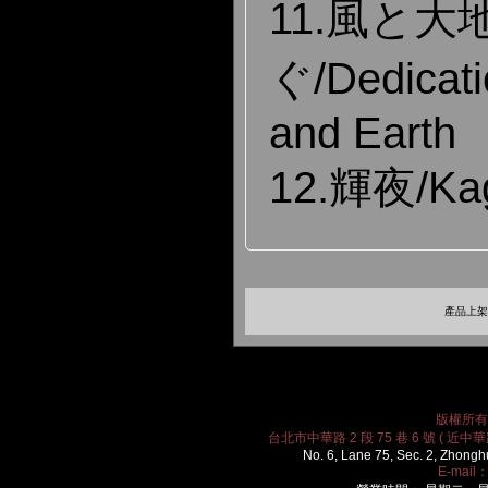
11.風と大
ぐ/Dedicati
and Earth
12.輝夜/Ka
產品上架時
版權所有 2
台北市中華路 2 段 75 巷 6 號 ( 近中華路
No. 6, Lane 75, Sec. 2, Zhongh
E-mail