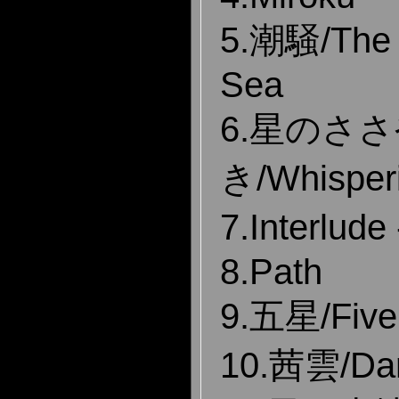
5.潮騒/The 
Sea
6.星のさ
き/Whisperi
7.Interlud
8.Path
9.五星/Five
10.茜雲/Dar